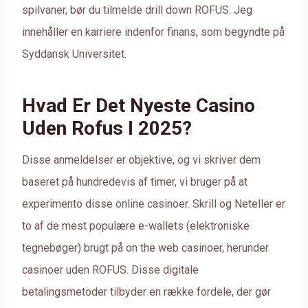
spilvaner, bør du tilmelde drill down ROFUS. Jeg
innehåller en karriere indenfor finans, som begyndte på
Syddansk Universitet.
Hvad Er Det Nyeste Casino
Uden Rofus I 2025?
Disse anmeldelser er objektive, og vi skriver dem
baseret på hundredevis af timer, vi bruger på at
experimento disse online casinoer. Skrill og Neteller er
to af de mest populære e-wallets (elektroniske
tegnebøger) brugt på on the web casinoer, herunder
casinoer uden ROFUS. Disse digitale
betalingsmetoder tilbyder en række fordele, der gør