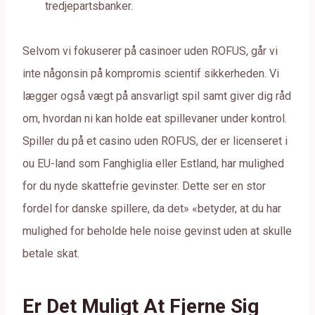
tredjepartsbanker.
Selvom vi fokuserer på casinoer uden ROFUS, går vi
inte någonsin på kompromis scientif sikkerheden. Vi
lægger også vægt på ansvarligt spil samt giver dig råd
om, hvordan ni kan holde eat spillevaner under kontrol.
Spiller du på et casino uden ROFUS, der er licenseret i
ou EU-land som Fanghiglia eller Estland, har mulighed
for du nyde skattefrie gevinster. Dette ser en stor
fordel for danske spillere, da det» «betyder, at du har
mulighed for beholde hele noise gevinst uden at skulle
betale skat.
Er Det Muligt At Fjerne Sig