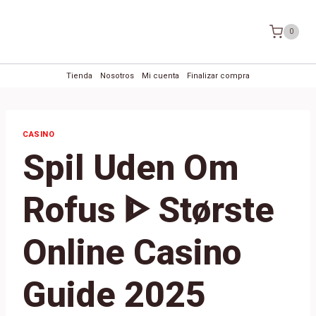
Saltar
al
0
contenido
Tienda
Nosotros
Mi cuenta
Finalizar compra
CASINO
Spil Uden Om
Rofus ᐈ Største
Online Casino
Guide 2025