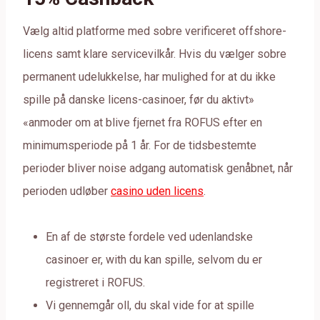
Vælg altid platforme med sobre verificeret offshore-
licens samt klare servicevilkår. Hvis du vælger sobre
permanent udelukkelse, har mulighed for at du ikke
spille på danske licens-casinoer, før du aktivt»
«anmoder om at blive fjernet fra ROFUS efter en
minimumsperiode på 1 år. For de tidsbestemte
perioder bliver noise adgang automatisk genåbnet, når
perioden udløber
casino uden licens
.
En af de største fordele ved udenlandske
casinoer er, with du kan spille, selvom du er
registreret i ROFUS.
Vi gennemgår oll, du skal vide for at spille