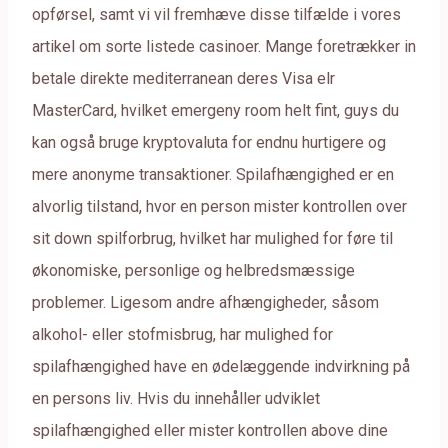
opførsel, samt vi vil fremhæve disse tilfælde i vores
artikel om sorte listede casinoer. Mange foretrækker in
betale direkte mediterranean deres Visa elr
MasterCard, hvilket emergeny room helt fint, guys du
kan også bruge kryptovaluta for endnu hurtigere og
mere anonyme transaktioner. Spilafhængighed er en
alvorlig tilstand, hvor en person mister kontrollen over
sit down spilforbrug, hvilket har mulighed for føre til
økonomiske, personlige og helbredsmæssige
problemer. Ligesom andre afhængigheder, såsom
alkohol- eller stofmisbrug, har mulighed for
spilafhængighed have en ødelæggende indvirkning på
en persons liv. Hvis du innehåller udviklet
spilafhængighed eller mister kontrollen above dine