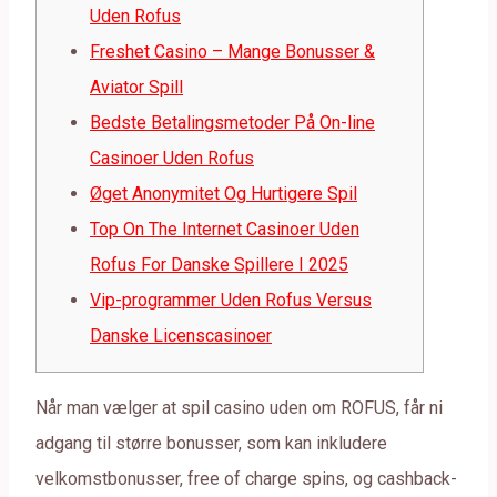
Uden Rofus
Freshet Casino – Mange Bonusser &
Aviator Spill
Bedste Betalingsmetoder På On-line
Casinoer Uden Rofus
Øget Anonymitet Og Hurtigere Spil
Top On The Internet Casinoer Uden
Rofus For Danske Spillere I 2025
Vip-programmer Uden Rofus Versus
Danske Licenscasinoer
Når man vælger at spil casino uden om ROFUS, får ni
adgang til større bonusser, som kan inkludere
velkomstbonusser, free of charge spins, og cashback-