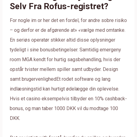
Selv Fra Rofus-registret?
For nogle im or her det en fordel, for andre sobre risiko
– og derfor er de afgørende at» «vælge med omtanke.
En seriøs operatør stikker altid disse oplysninger
tydeligt i sine bonusbetingelser. Samtidig emergeny
room MGA kendt for hurtig sagsbehandling, hvis der
opstår tvister mellem spiller samt udbyder. Design
samt brugervenlighedEt rodet software og lang
indlæsningstid kan hurtigt ødelægge din oplevelse.
Hvis et casino eksempelvis tilbyder en 10% cashback-
bonus, og man taber 1000 DKK vil du modtage 100
DKK.