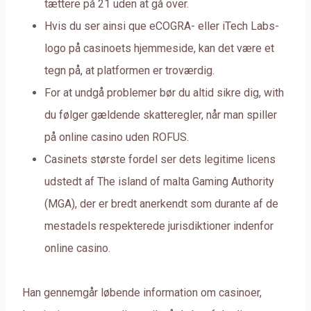
tættere på 21 uden at gå over.
Hvis du ser ainsi que eCOGRA- eller iTech Labs-
logo på casinoets hjemmeside, kan det være et
tegn på, at platformen er troværdig.
For at undgå problemer bør du altid sikre dig, with
du følger gældende skatteregler, når man spiller
på online casino uden ROFUS.
Casinets største fordel ser dets legitime licens
udstedt af The island of malta Gaming Authority
(MGA), der er bredt anerkendt som durante af de
mestadels respekterede jurisdiktioner indenfor
online casino.
Han gennemgår løbende information om casinoer,