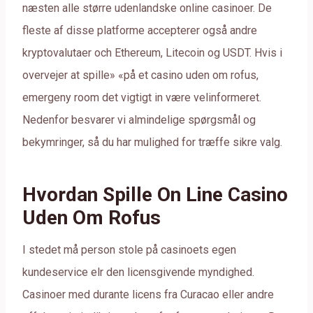
næsten alle større udenlandske online casinoer. De
fleste af disse platforme accepterer også andre
kryptovalutaer och Ethereum, Litecoin og USDT. Hvis i
overvejer at spille» «på et casino uden om rofus,
emergeny room det vigtigt in være velinformeret.
Nedenfor besvarer vi almindelige spørgsmål og
bekymringer, så du har mulighed for træffe sikre valg.
Hvordan Spille On Line Casino
Uden Om Rofus
I stedet må person stole på casinoets egen
kundeservice elr den licensgivende myndighed.
Casinoer med durante licens fra Curacao eller andre