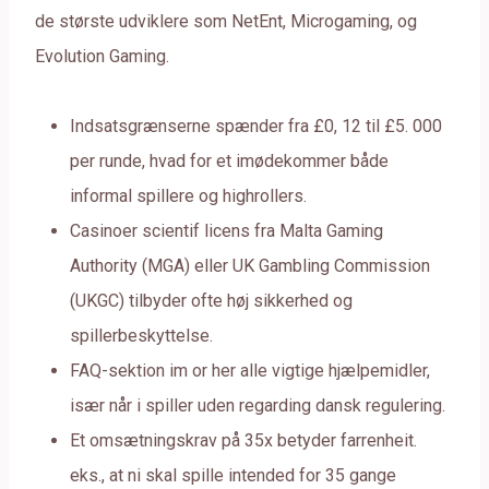
de største udviklere som NetEnt, Microgaming, og
Evolution Gaming.
Indsatsgrænserne spænder fra £0, 12 til £5. 000
per runde, hvad for et imødekommer både
informal spillere og highrollers.
Casinoer scientif licens fra Malta Gaming
Authority (MGA) eller UK Gambling Commission
(UKGC) tilbyder ofte høj sikkerhed og
spillerbeskyttelse.
FAQ-sektion im or her alle vigtige hjælpemidler,
især når i spiller uden regarding dansk regulering.
Et omsætningskrav på 35x betyder farrenheit.
eks., at ni skal spille intended for 35 gange