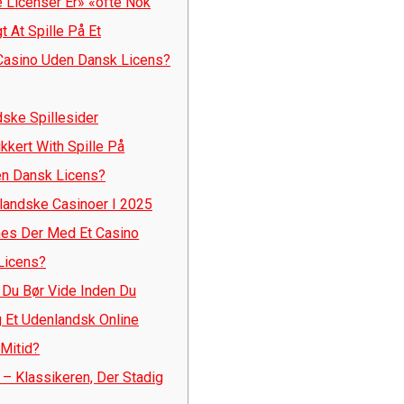
e Licenser Er» «ofte Nok
gt At Spille På Et
Casino Uden Dansk Licens?
ske Spillesider
kkert With Spille På
en Dansk Licens?
landske Casinoer I 2025
s Der Med Et Casino
Licens?
 Du Bør Vide Inden Du
g Et Udenlandsk Online
Mitid?
 – Klassikeren, Der Stadig