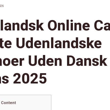
026
landsk Online Ca
te Udenlandske
noer Uden Dansk
ns 2025
Content