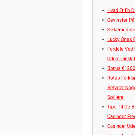
Hvad Er En D
Gevinster På
Sikkerhedste
Lucky Ones 
Fordele Ved 
Uden Dansk 
Bonus €120
Rofus Forkla
Betyder Nog
Spillere
Tips Til De 
Casinoer Fr
Casinoer Ude