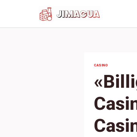
Saltar
al
contenido
CASINO
«Bill
Casin
Casi