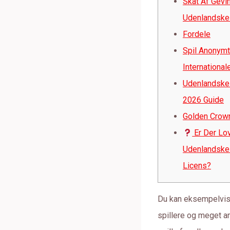
Skat Af Gevi
Udenlandske 
Fordele
Spil Anonymt
International
Udenlandske
2026 Guide
Golden Crow
Er Der Lov
Udenlandske
Licens?
Du kan eksempelvis få
spillere og meget an