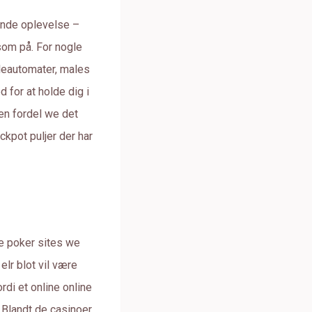
ende oplevelse –
som på. For nogle
eautomater, males
 for at holde dig i
 en fordel we det
kpot puljer der har
e poker sites we
lr blot vil være
rdi et online online
 Blandt de casinoer,