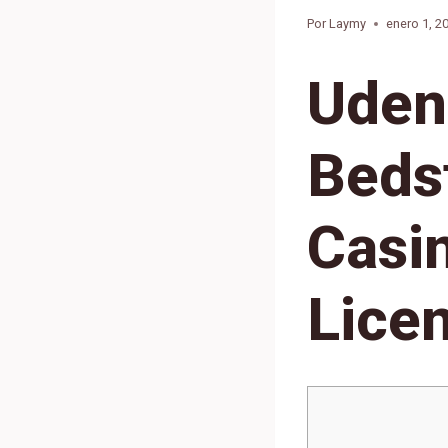
Por
Laymy
enero 1, 2
Uden
Beds
Casi
Lice