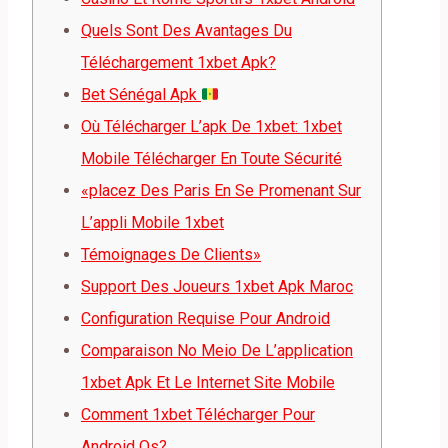
Quels Sont Des Avantages Du
Téléchargement 1xbet Apk?
Bet Sénégal Apk
Où Télécharger L’apk De 1xbet: 1xbet
Mobile Télécharger En Toute Sécurité
«placez Des Paris En Se Promenant Sur
L’appli Mobile 1xbet
Témoignages De Clients»
Support Des Joueurs 1xbet Apk Maroc
Configuration Requise Pour Android
Comparaison No Meio De L’application
1xbet Apk Et Le Internet Site Mobile
Сomment 1xbet Télécharger Pour
Android Os?