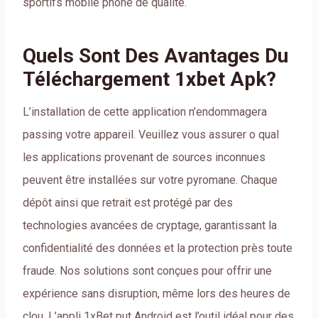
sportifs mobile phone de qualité.
Quels Sont Des Avantages Du
Téléchargement 1xbet Apk?
L’installation de cette application n’endommagera
passing votre appareil. Veuillez vous assurer o qual
les applications provenant de sources inconnues
peuvent être installées sur votre pyromane. Chaque
dépôt ainsi que retrait est protégé par des
technologies avancées de cryptage, garantissant la
confidentialité des données et la protection près toute
fraude. Nos solutions sont conçues pour offrir une
expérience sans disruption, même lors des heures de
clou. L’appli 1xBet put Android est l’outil idéal pour des