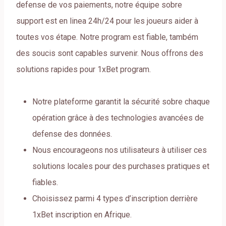
defense de vos paiements, notre équipe sobre
support est en linea 24h/24 pour les joueurs aider à
toutes vos étape. Notre program est fiable, também
des soucis sont capables survenir. Nous offrons des
solutions rapides pour 1xBet program.
Notre plateforme garantit la sécurité sobre chaque
opération grâce à des technologies avancées de
defense des données.
Nous encourageons nos utilisateurs à utiliser ces
solutions locales pour des purchases pratiques et
fiables.
Choisissez parmi 4 types d’inscription derrière
1xBet inscription en Afrique.