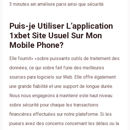
3 minutes ain améliore paris ainsi que sécurité.
Puis-je Utiliser L’application
1xbet Site Usuel Sur Mon
Mobile Phone?
Elle fournit» «sobre puissants outils de traitement des
données, ce qui sobre fait l’une des meilleures
sources para logiciels sur Web. Elle offre également
une grande fiabilité et une support de longue durée.
Nous nous engageons à maintenir este haut niveau
sobre sécurité pour chaque les transactions
financières effectuées sur notre plateforme. Si les
joueurs avez des concerns concernant les délais ou la