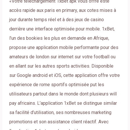
«Votre téléchargement 1xbet apk vous offre este
accès rapide aux paris en primary, aux cotes mises à
jour durante temps réel et à des jeux de casino
derrière une interface optimisée pour mobile. 1xBet,
l’un des bookies les plus en demande en Afrique,
propose une application mobile performante pour des
amateurs de london sur internet sur votre football ou
en allant sur les autres sports activities. Disponible
sur Google android et iOS, cette application offre votre
expérience de rome sportifs optimisée put les
utilisateurs partout dans le monde dont plusieurs will
pay africains. L’application 1xBet se distingue similar
sa facilité d’utilisation, ses nombreuses marketing
promotions et son assistance client réactif. Avec