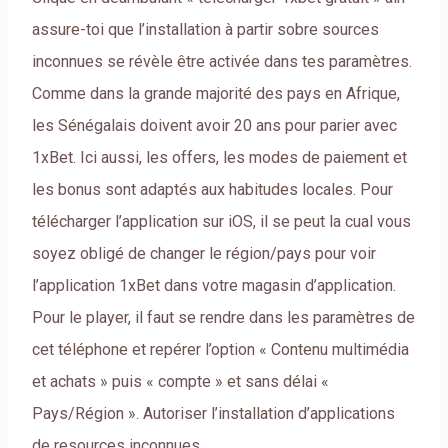
assure-toi que l’installation à partir sobre sources
inconnues se révèle être activée dans tes paramètres.
Comme dans la grande majorité des pays en Afrique,
les Sénégalais doivent avoir 20 ans pour parier avec
1xBet. Ici aussi, les offers, les modes de paiement et
les bonus sont adaptés aux habitudes locales. Pour
télécharger l’application sur iOS, il se peut la cual vous
soyez obligé de changer le région/pays pour voir
l’application 1xBet dans votre magasin d’application.
Pour le player, il faut se rendre dans les paramètres de
cet téléphone et repérer l’option « Contenu multimédia
et achats » puis « compte » et sans délai «
Pays/Région ». Autoriser l’installation d’applications
de resources inconnues.