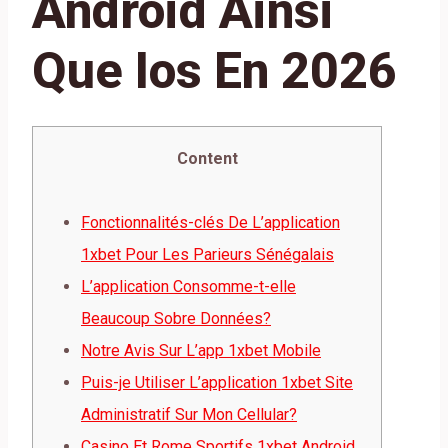
Android Ainsi
Que Ios En 2026
Content
Fonctionnalités-clés De L’application
1xbet Pour Les Parieurs Sénégalais
L’application Consomme-t-elle
Beaucoup Sobre Données?
Notre Avis Sur L’app 1xbet Mobile
Puis-je Utiliser L’application 1xbet Site
Administratif Sur Mon Cellular?
Casino Et Rome Sportifs 1xbet Android