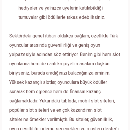
hediyeler ve yalnızca üyelerin katılabildiği
turnuvalar gibi ödüllerle takas edebilirsiniz.
Sektördeki genel itibarı oldukça sağlam; özellikle Türk
oyuncular arasında güvenilirliği ve geniş oyun
yelpazesiyle adından söz ettiriyor. Benim gibi hem slot
oyunlarına hem de canlı krupiyeli masalara düşkün
biriyseniz, burada aradığınızı bulacağınıza eminim.
Yüksek kazançlı slotlar, oyunculara büyük ödüller
sunarak hem eğlence hem de finansal kazanç
sağlamaktadır. Yukarıdaki tabloda, mobil slot siteleri,
popüler slot siteleri ve en çok kazandıran slot
sitelerine örnekler verilmiştir. Bu siteler, güvenilirlik,
oyun çeşitliliği, ödeme seçenekleri ve müşteri desteği