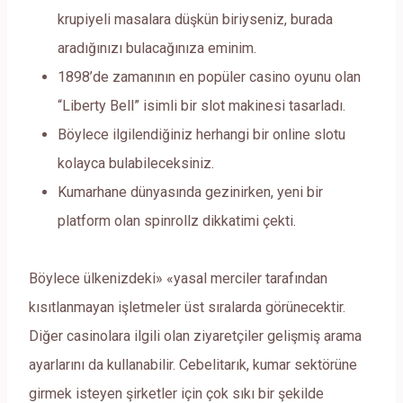
krupiyeli masalara düşkün biriyseniz, burada
aradığınızı bulacağınıza eminim.
1898’de zamanının en popüler casino oyunu olan
“Liberty Bell” isimli bir slot makinesi tasarladı.
Böylece ilgilendiğiniz herhangi bir online slotu
kolayca bulabileceksiniz.
Kumarhane dünyasında gezinirken, yeni bir
platform olan spinrollz dikkatimi çekti.
Böylece ülkenizdeki» «yasal merciler tarafından
kısıtlanmayan işletmeler üst sıralarda görünecektir.
Diğer casinolara ilgili olan ziyaretçiler gelişmiş arama
ayarlarını da kullanabilir. Cebelitarık, kumar sektörüne
girmek isteyen şirketler için çok sıkı bir şekilde