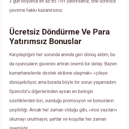
3 gün boyunca en az 85 TRY yatırırsanız, one ücretsiz
çevirme hakkı kazanırsınız.
Ücretsiz Döndürme Ve Para
Yatırımsız Bonuslar
Karşılaştığım her sorunda anında geri dönüş aldım, bu
da oyuncuların güvenini artıran önemli bir detay. Bazen
kumarhanelerde destek ekibine ulaşmak» «çileye
dönüşebiliyor, ama burada böyle bir sorun yaşamadım.
Spinrollz’u diğerlerinden ayıran en belirgin
özelliklerden biri, sunduğu promosyon ve bonusların
çeşitliliği. Ancak her zaman olduğu gibi, «ince yazıları»
okumayı unutmayın; şartlar ve koşullar her zaman
önemlidir.