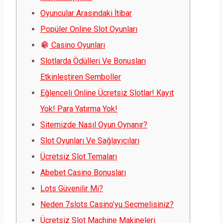
Oyuncular Arasındaki İtibar
Popüler Online Slot Oyunları
Casino Oyunları
Slotlarda Ödülleri Ve Bonusları
Etkinleştiren Semboller
Eğlenceli Online Ücretsiz Slotlar! Kayıt
Yok! Para Yatırma Yok!
Sitemizde Nasıl Oyun Oynanır?
Slot Oyunları Ve Sağlayıcıları
Ücretsiz Slot Temaları
Abebet Casino Bonusları
Lots Güvenilir Mi?
Neden 7slots Casino’yu Seçmelisiniz?
Ücretsiz Slot Machine Makineleri