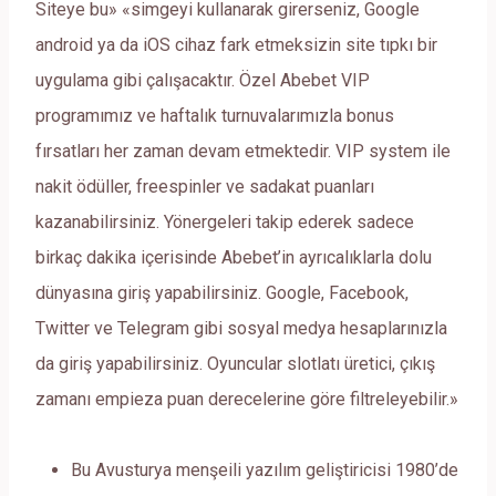
Siteye bu» «simgeyi kullanarak girerseniz, Google
android ya da iOS cihaz fark etmeksizin site tıpkı bir
uygulama gibi çalışacaktır. Özel Abebet VIP
programımız ve haftalık turnuvalarımızla bonus
fırsatları her zaman devam etmektedir. VIP system ile
nakit ödüller, freespinler ve sadakat puanları
kazanabilirsiniz. Yönergeleri takip ederek sadece
birkaç dakika içerisinde Abebet’in ayrıcalıklarla dolu
dünyasına giriş yapabilirsiniz. Google, Facebook,
Twitter ve Telegram gibi sosyal medya hesaplarınızla
da giriş yapabilirsiniz. Oyuncular slotlatı üretici, çıkış
zamanı empieza puan derecelerine göre filtreleyebilir.»
Bu Avusturya menşeili yazılım geliştiricisi 1980’de