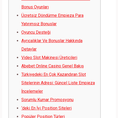
Bonus Oyunları
Ücretsiz Döndürme Empieza Para
Yatırımsız Bonuslar
Oyuncu Desteği
Ayrıcalıklar Ve Bonuslar Hakkında
Detaylar
Video Slot Makinesi Üreticileri
Abebet Online Casino Genel Bakış
Türkiyedeki En Çok Kazandıran Slot
Sitelerinin Adresi: Güncel Liste Empieza
İncelemeler
Sorumlu Kumar Promosyonu
‘deki En İyi Position Siteleri
Popüler Position Türleri