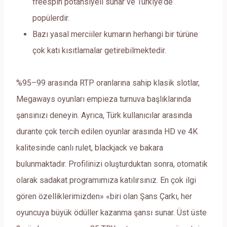
freespin potansiyeli sunar ve Türkiye’de
popülerdir.
Bazı yasal merciiler kumarın herhangi bir türüne
çok katı kısıtlamalar getirebilmektedir.
%95–99 arasında RTP oranlarına sahip klasik slotlar,
Megaways oyunları empieza turnuva başlıklarında
şansınızı deneyin. Ayrıca, Türk kullanıcılar arasında
durante çok tercih edilen oyunlar arasında HD ve 4K
kalitesinde canlı rulet, blackjack ve bakara
bulunmaktadır. Profilinizi oluşturduktan sonra, otomatik
olarak sadakat programımıza katılırsınız. En çok ilgi
gören özelliklerimizden» «biri olan Şans Çarkı, her
oyuncuya büyük ödüller kazanma şansı sunar. Üst üste