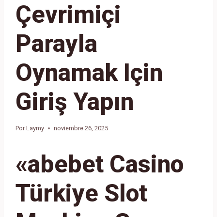
Çevrimiçi
Parayla
Oynamak Için
Giriş Yapın
Por
Laymy
noviembre 26, 2025
«abebet Casino
Türkiye Slot