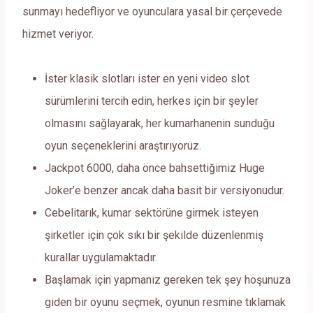
sunmayı hedefliyor ve oyunculara yasal bir çerçevede
hizmet veriyor.
İster klasik slotları ister en yeni video slot
sürümlerini tercih edin, herkes için bir şeyler
olmasını sağlayarak, her kumarhanenin sunduğu
oyun seçeneklerini araştırıyoruz.
Jackpot 6000, daha önce bahsettiğimiz Huge
Joker’e benzer ancak daha basit bir versiyonudur.
Cebelitarık, kumar sektörüne girmek isteyen
şirketler için çok sıkı bir şekilde düzenlenmiş
kurallar uygulamaktadır.
Başlamak için yapmanız gereken tek şey hoşunuza
giden bir oyunu seçmek, oyunun resmine tıklamak