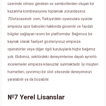
üzerinde olması gereken ve sembollerden oluşan bir
kazanma kombinasyonu toplamak zorundasınız.
7Slotscasinotr. com, Türkiye’deki oyunculara oyunlar
empieza spor bahisleri hakkında güvenilir ve faydalı
bilgiler sağlayan resmi bir platformdur. Bağımsız bir
kaynak olarak faaliyet gösteriyoruz empieza
operatörler veya diğer ilgili kuruluşlarla hiçbir bağımız
yok. Ekibimiz, sektördeki deneyimlerine dayalı ayrıntılı
incelemeler empieza kılavuzlar sunmaktadır. İyi müşteri
hizmetleri, çevrimiçi bir slot sitesinde deneyiminizi
yaratabilir ya da bozabilir.
№7 Yerel Lisanslar