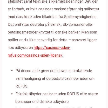
stabilitet samt tekniske sikkerhedsløsninger. Det, der
er forbudt, er hvis casinoet markedsfører sig målrettet
mod danskere uden tilladelse fra Spillemyndigheden.
Det omfatter décréter på dansk,. dk-domæner eller
betalingsmetoder knyttet til danske banker. Men som
spiller er du ikke ansvarlig for dette – ansvaret ligger
hos udbyderen
https://casinos-uden-
rofus.com/casinos-uden-licens/
.
På denne side giver drill down en omfattende
sammenligning af de bedste casinoer uden om
ROFUS.
Faktisk tilbyder casinoer uden ROFUS ofte større
bonusser end danske udbydere.