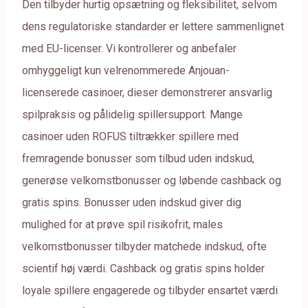
Den tilbyder hurtig opsætning og fleksibilitet, selvom
dens regulatoriske standarder er lettere sammenlignet
med EU-licenser. Vi kontrollerer og anbefaler
omhyggeligt kun velrenommerede Anjouan-
licenserede casinoer, dieser demonstrerer ansvarlig
spilpraksis og pålidelig spillersupport. Mange
casinoer uden ROFUS tiltrækker spillere med
fremragende bonusser som tilbud uden indskud,
generøse velkomstbonusser og løbende cashback og
gratis spins. Bonusser uden indskud giver dig
mulighed for at prøve spil risikofrit, males
velkomstbonusser tilbyder matchede indskud, ofte
scientif høj værdi. Cashback og gratis spins holder
loyale spillere engagerede og tilbyder ensartet værdi