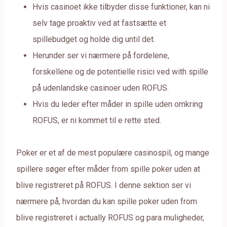
Hvis casinoet ikke tilbyder disse funktioner, kan ni
selv tage proaktiv ved at fastsætte et
spillebudget og holde dig until det.
Herunder ser vi nærmere på fordelene,
forskellene og de potentielle risici ved with spille
på udenlandske casinoer uden ROFUS.
Hvis du leder efter måder in spille uden omkring
ROFUS, er ni kommet til e rette sted.
Poker er et af de mest populære casinospil, og mange
spillere søger efter måder from spille poker uden at
blive registreret på ROFUS. I denne sektion ser vi
nærmere på, hvordan du kan spille poker uden from
blive registreret i actually ROFUS og para muligheder,