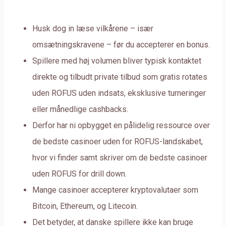
Husk dog in læse vilkårene – især
omsætningskravene – før du accepterer en bonus.
Spillere med høj volumen bliver typisk kontaktet
direkte og tilbudt private tilbud som gratis rotates
uden ROFUS uden indsats, eksklusive turneringer
eller månedlige cashbacks.
Derfor har ni opbygget en pålidelig ressource over
de bedste casinoer uden for ROFUS-landskabet,
hvor vi finder samt skriver om de bedste casinoer
uden ROFUS for drill down.
Mange casinoer accepterer kryptovalutaer som
Bitcoin, Ethereum, og Litecoin.
Det betyder, at danske spillere ikke kan bruge