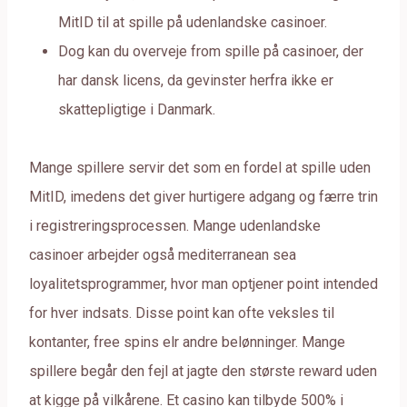
MitID til at spille på udenlandske casinoer.
Dog kan du overveje from spille på casinoer, der
har dansk licens, da gevinster herfra ikke er
skattepligtige i Danmark.
Mange spillere servir det som en fordel at spille uden
MitID, imedens det giver hurtigere adgang og færre trin
i registreringsprocessen. Mange udenlandske
casinoer arbejder også mediterranean sea
loyalitetsprogrammer, hvor man optjener point intended
for hver indsats. Disse point kan ofte veksles til
kontanter, free spins elr andre belønninger. Mange
spillere begår den fejl at jagte den største reward uden
at kigge på vilkårene. Et casino kan tilbyde 500% i