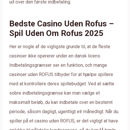
ud over den første indbetaling.
Bedste Casino Uden Rofus –
Spil Uden Om Rofus 2025
Her er nogle af de vigtigste grunde til, at de fleste
casinoer ikke opererer under en dansk licens.
Indbetalingsgrænser ser en funktion, och mange
casinoer uden ROFUS tilbyder for at hjælpe spillere
med at kontrollere deres spillebudget. Ved at sætte
sobre indbetalingsgrænse kan man vælge et
maksimalt beløb, du kan indbetale over en bestemt
periode, såsom dagligt, ugentligt elr månedligt. Når du
spiller på et casino uden ROFUS, er det vigtigt at have