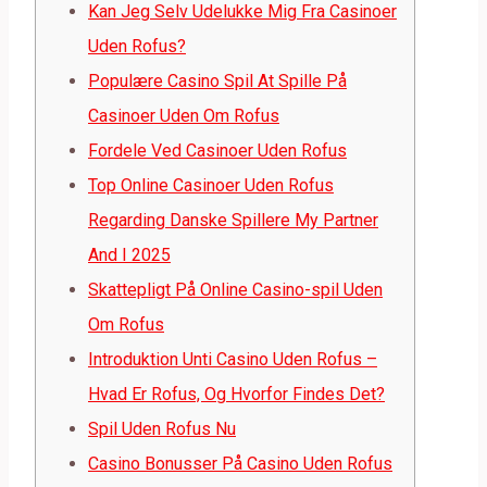
Kan Jeg Selv Udelukke Mig Fra Casinoer
Uden Rofus?
Populære Casino Spil At Spille På
Casinoer Uden Om Rofus
Fordele Ved Casinoer Uden Rofus
Top Online Casinoer Uden Rofus
Regarding Danske Spillere My Partner
And I 2025
Skattepligt På Online Casino-spil Uden
Om Rofus
Introduktion Unti Casino Uden Rofus –
Hvad Er Rofus, Og Hvorfor Findes Det?
Spil Uden Rofus Nu
Casino Bonusser På Casino Uden Rofus