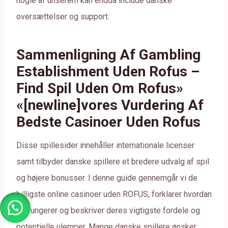
nogle af unserem kan endda include danske
oversættelser og support.
Sammenligning Af Gambling
Establishment Uden Rofus –
Find Spil Uden Om Rofus»
«[newline]vores Vurdering Af
Bedste Casinoer Uden Rofus
Disse spillesider innehåller internationale licenser
samt tilbyder danske spillere et bredere udvalg af spil
og højere bonusser. I denne guide gennemgår vi de
billigste online casinoer uden ROFUS, forklarer hvordan
de fungerer og beskriver deres vigtigste fordele og
potentielle ulemper. Mange danske spillere ønsker