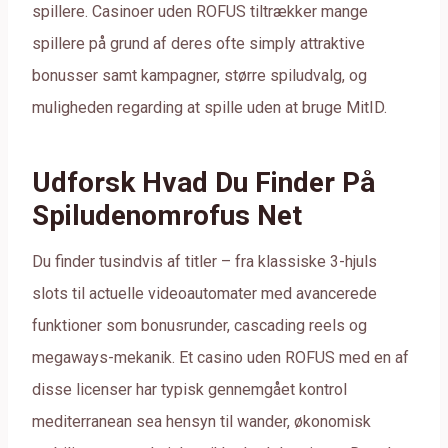
spillere. Casinoer uden ROFUS tiltrækker mange
spillere på grund af deres ofte simply attraktive
bonusser samt kampagner, større spiludvalg, og
muligheden regarding at spille uden at bruge MitID.
Udforsk Hvad Du Finder På
Spiludenomrofus Net
Du finder tusindvis af titler – fra klassiske 3-hjuls
slots til actuelle videoautomater med avancerede
funktioner som bonusrunder, cascading reels og
megaways-mekanik. Et casino uden ROFUS med en af
disse licenser har typisk gennemgået kontrol
mediterranean sea hensyn til wander, økonomisk