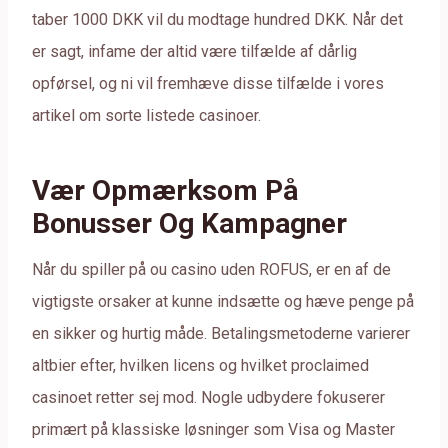
taber 1000 DKK vil du modtage hundred DKK. Når det
er sagt, infame der altid være tilfælde af dårlig
opførsel, og ni vil fremhæve disse tilfælde i vores
artikel om sorte listede casinoer.
Vær Opmærksom På
Bonusser Og Kampagner
Når du spiller på ou casino uden ROFUS, er en af de
vigtigste orsaker at kunne indsætte og hæve penge på
en sikker og hurtig måde. Betalingsmetoderne varierer
altbier efter, hvilken licens og hvilket proclaimed
casinoet retter sej mod. Nogle udbydere fokuserer
primært på klassiske løsninger som Visa og Master