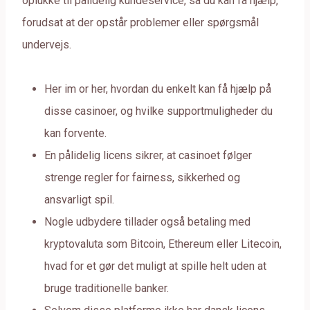
oplukke til pålidelig kundeservice, så du kan få hjælp,
forudsat at der opstår problemer eller spørgsmål
undervejs.
Her im or her, hvordan du enkelt kan få hjælp på
disse casinoer, og hvilke supportmuligheder du
kan forvente.
En pålidelig licens sikrer, at casinoet følger
strenge regler for fairness, sikkerhed og
ansvarligt spil.
Nogle udbydere tillader også betaling med
kryptovaluta som Bitcoin, Ethereum eller Litecoin,
hvad for et gør det muligt at spille helt uden at
bruge traditionelle banker.