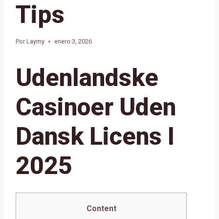
Tips
Por
Laymy
enero 3, 2026
Udenlandske
Casinoer Uden
Dansk Licens I
2025
Content