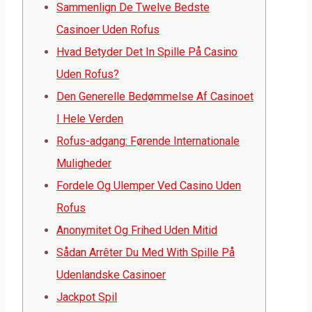
Sammenlign De Twelve Bedste
Casinoer Uden Rofus
Hvad Betyder Det In Spille På Casino
Uden Rofus?
Den Generelle Bedømmelse Af Casinoet
I Hele Verden
Rofus-adgang: Førende Internationale
Muligheder
Fordele Og Ulemper Ved Casino Uden
Rofus
Anonymitet Og Frihed Uden Mitid
Sådan Arrêter Du Med With Spille På
Udenlandske Casinoer
Jackpot Spil