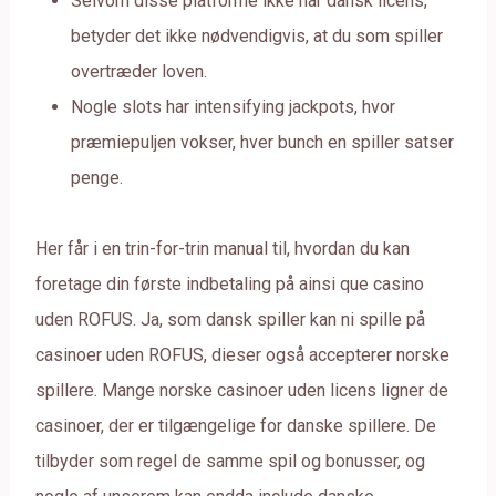
Selvom disse platforme ikke har dansk licens,
betyder det ikke nødvendigvis, at du som spiller
overtræder loven.
Nogle slots har intensifying jackpots, hvor
præmiepuljen vokser, hver bunch en spiller satser
penge.
Her får i en trin-for-trin manual til, hvordan du kan
foretage din første indbetaling på ainsi que casino
uden ROFUS. Ja, som dansk spiller kan ni spille på
casinoer uden ROFUS, dieser også accepterer norske
spillere. Mange norske casinoer uden licens ligner de
casinoer, der er tilgængelige for danske spillere. De
tilbyder som regel de samme spil og bonusser, og