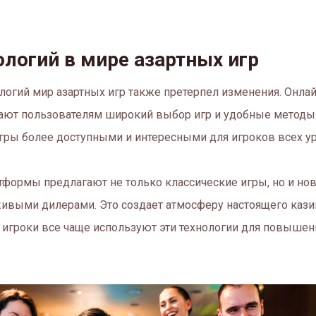
ологий в мире азартных игр
логий мир азартных игр также претерпел изменения. Онлай
гают пользователям широкий выбор игр и удобные методы 
игры более доступными и интересными для игроков всех у
формы предлагают не только классические игры, но и но
живыми дилерами. Это создает атмосферу настоящего кази
 игроки все чаще используют эти технологии для повышен