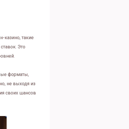
н-казино, такие
ставок. Это
ровней.
вые форматы,
но, не выходя из
ия своих шансов