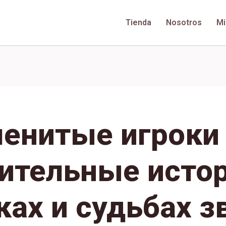
Tienda
Nosotros
Mi
енитые игроки
ительные истор
ках и судьбах з