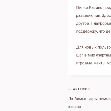
Пинко Казино пре
развлечений. Здес
другое. Платформ
поддержку, что де
Для новых пользо
шаг в мир азартных
игровые мечты мо
Navegación
ANTERIOR
de
Любимые игры чемпио
entradas
казино