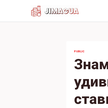
Saltar
al
contenido
PUBLIC
Знам
удив
став