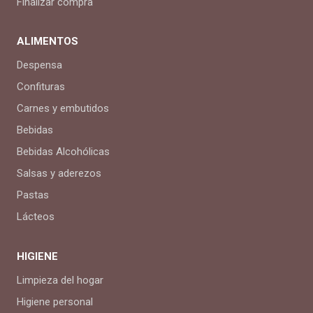
Finalizar compra
ALIMENTOS
Despensa
Confituras
Carnes y embutidos
Bebidas
Bebidas Alcohólicas
Salsas y aderezos
Pastas
Lácteos
HIGIENE
Limpieza del hogar
Higiene personal