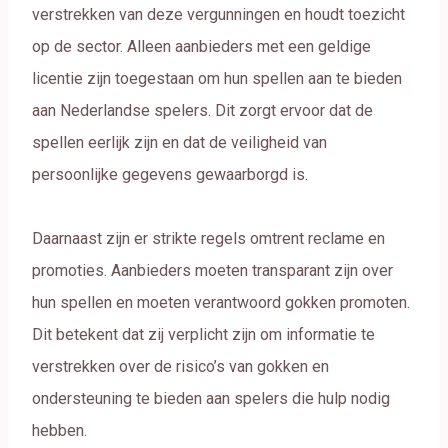
verstrekken van deze vergunningen en houdt toezicht
op de sector. Alleen aanbieders met een geldige
licentie zijn toegestaan om hun spellen aan te bieden
aan Nederlandse spelers. Dit zorgt ervoor dat de
spellen eerlijk zijn en dat de veiligheid van
persoonlijke gegevens gewaarborgd is.
Daarnaast zijn er strikte regels omtrent reclame en
promoties. Aanbieders moeten transparant zijn over
hun spellen en moeten verantwoord gokken promoten.
Dit betekent dat zij verplicht zijn om informatie te
verstrekken over de risico’s van gokken en
ondersteuning te bieden aan spelers die hulp nodig
hebben.