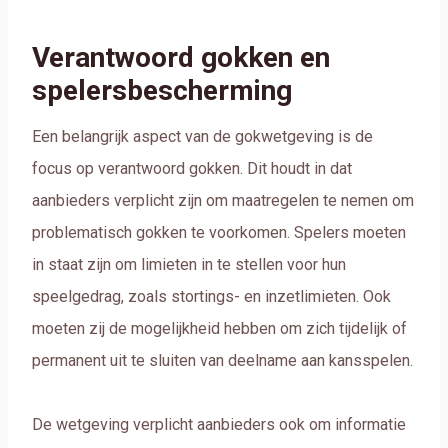
Verantwoord gokken en
spelersbescherming
Een belangrijk aspect van de gokwetgeving is de
focus op verantwoord gokken. Dit houdt in dat
aanbieders verplicht zijn om maatregelen te nemen om
problematisch gokken te voorkomen. Spelers moeten
in staat zijn om limieten in te stellen voor hun
speelgedrag, zoals stortings- en inzetlimieten. Ook
moeten zij de mogelijkheid hebben om zich tijdelijk of
permanent uit te sluiten van deelname aan kansspelen.
De wetgeving verplicht aanbieders ook om informatie