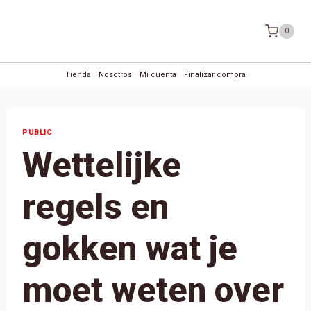
Saltar
al
0
contenido
Tienda
Nosotros
Mi cuenta
Finalizar compra
PUBLIC
Wettelijke
regels en
gokken wat je
moet weten over