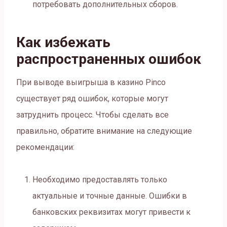
потребовать дополнительных сборов.
Как избежать
распространенных ошибок
При выводе выигрыша в казино Pinco
существует ряд ошибок, которые могут
затруднить процесс. Чтобы сделать все
правильно, обратите внимание на следующие
рекомендации:
Необходимо предоставлять только
актуальные и точные данные. Ошибки в
банковских реквизитах могут привести к