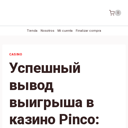
Saltar
al
0
contenido
Tienda
Nosotros
Mi cuenta
Finalizar compra
CASINO
Успешный
вывод
выигрыша в
казино Pinco: