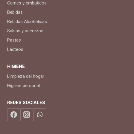
Carnes y embutidos
Bebidas
Bebidas Alcohólicas
Salsas y aderezos
Pastas
Lácteos
HIGIENE
Limpieza del hogar
Higiene personal
REDES SOCIALES