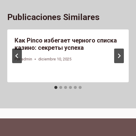
Publicaciones Similares
Как Pinco избегает черного списка
казино: секреты успеха
Por
admin
diciembre 10, 2025