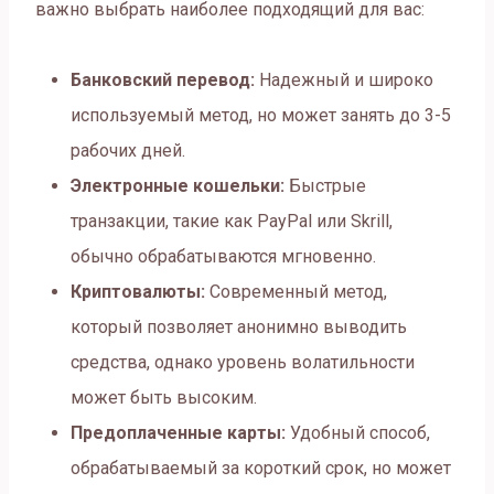
важно выбрать наиболее подходящий для вас:
Банковский перевод:
Надежный и широко
используемый метод, но может занять до 3-5
рабочих дней.
Электронные кошельки:
Быстрые
транзакции, такие как PayPal или Skrill,
обычно обрабатываются мгновенно.
Криптовалюты:
Современный метод,
который позволяет анонимно выводить
средства, однако уровень волатильности
может быть высоким.
Предоплаченные карты:
Удобный способ,
обрабатываемый за короткий срок, но может