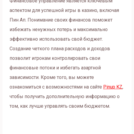
Финансовое управление является ключевым
аспектом для успешной игры в казино, включая
Пин Ап. Понимание своих финансов поможет
избежать ненужных потерь и максимально
эффективно использовать свой бюджет.
Создание четкого плана расходов и доходов
позволит игрокам контролировать свои
финансовые потоки и избегать азартной
зависимости. Кроме того, вы можете
ознакомиться с возможностями на сайте
Pinup KZ
,
чтобы получить дополнительную информацию о
том, как лучше управлять своим бюджетом.