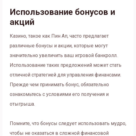
Использование бонусов и
акций
Казино, такое как Пин Ап, часто предлагает
различные бонусы и акции, которые могут
значительно увеличить ваш игровой банкролл.
Использование таких предложений может стать
отличной стратегией для управления финансами.
Прежде чем принимать бонус, обязательно
ознакомьтесь с условиями его получения и
отыгрыша.
Помните, что бонусы следует использовать мудро,
чтобы не оказаться в сложной финансовой