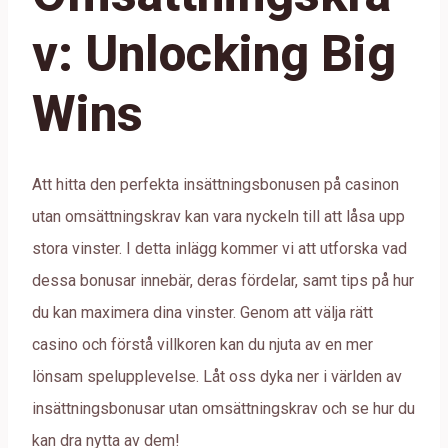
v: Unlocking Big
Wins
Att hitta den perfekta insättningsbonusen på casinon
utan omsättningskrav kan vara nyckeln till att låsa upp
stora vinster. I detta inlägg kommer vi att utforska vad
dessa bonusar innebär, deras fördelar, samt tips på hur
du kan maximera dina vinster. Genom att välja rätt
casino och förstå villkoren kan du njuta av en mer
lönsam spelupplevelse. Låt oss dyka ner i världen av
insättningsbonusar utan omsättningskrav och se hur du
kan dra nytta av dem!