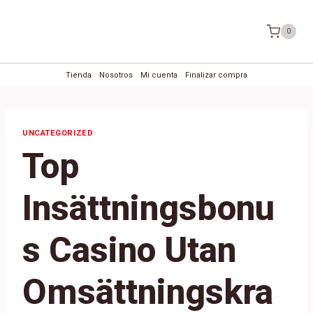
Saltar
al
0
contenido
Tienda
Nosotros
Mi cuenta
Finalizar compra
UNCATEGORIZED
Top
Insättningsbonu
s Casino Utan
Omsättningskra