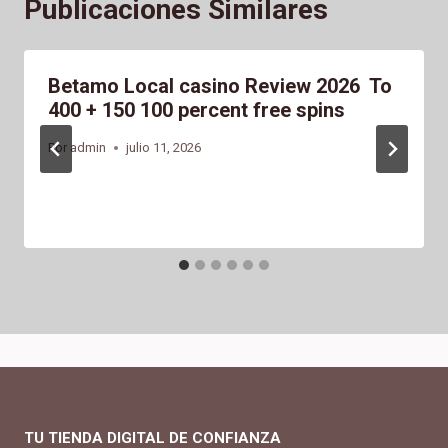
Publicaciones Similares
Betamo Local casino Review 2026 ️ To
400 + 150 100 percent free spins
Por
admin
julio 11, 2026
TU TIENDA DIGITAL DE CONFIANZA