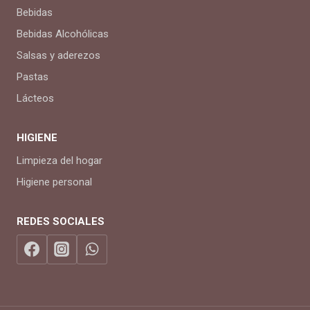
Bebidas
Bebidas Alcohólicas
Salsas y aderezos
Pastas
Lácteos
HIGIENE
Limpieza del hogar
Higiene personal
REDES SOCIALES