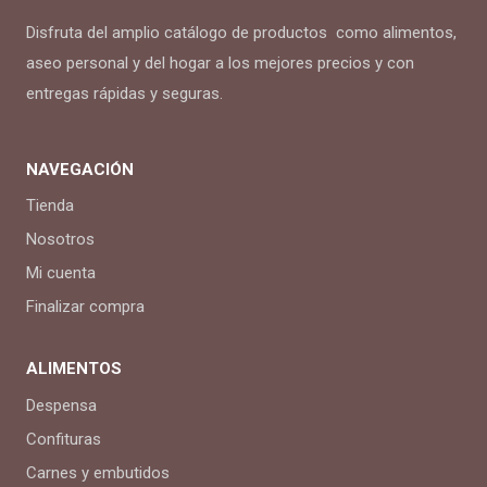
Disfruta del amplio catálogo de productos como alimentos,
aseo personal y del hogar a los mejores precios y con
entregas rápidas y seguras.
NAVEGACIÓN
Tienda
Nosotros
Mi cuenta
Finalizar compra
ALIMENTOS
Despensa
Confituras
Carnes y embutidos