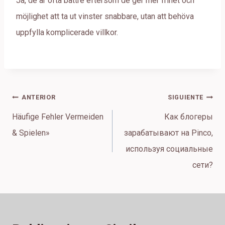
Ja, de är ofta bättre eftersom de ger mer frihet och
möjlighet att ta ut vinster snabbare, utan att behöva
uppfylla komplicerade villkor.
Navegación
ANTERIOR
SIGUIENTE
de
Häufige Fehler Vermeiden
Как блогеры
entradas
& Spielen»
зарабатывают на Pinco,
используя социальные
сети?