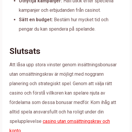
Utnyttja kampanjer:
Håll utkik efter speciella
kampanjer och erbjudanden från casinot.
Sätt en budget:
Bestäm hur mycket tid och
pengar du kan spendera på spelande.
Slutsats
Att låsa upp stora vinster genom insättningsbonusar
utan omsättningskrav är möjligt med noggrann
planering och strategiskt spel. Genom att välja rätt
casino och förstå villkoren kan spelare njuta av
fördelarna som dessa bonusar medför. Kom ihåg att
alltid spela ansvarsfullt och ha roligt under din
spelupplevelse
casino utan omsättningskrav och
konto
.