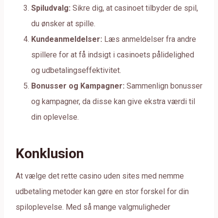
Spiludvalg:
Sikre dig, at casinoet tilbyder de spil,
du ønsker at spille.
Kundeanmeldelser:
Læs anmeldelser fra andre
spillere for at få indsigt i casinoets pålidelighed
og udbetalingseffektivitet.
Bonusser og Kampagner:
Sammenlign bonusser
og kampagner, da disse kan give ekstra værdi til
din oplevelse.
Konklusion
At vælge det rette casino uden sites med nemme
udbetaling metoder kan gøre en stor forskel for din
spiloplevelse. Med så mange valgmuligheder