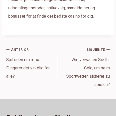
udbetalingsmetoder, spiludvalg, anmeldelser og
bonusser for at finde det bedste casino for dig.
Navegación
ANTERIOR
SIGUIENTE
de
Spil uden om rofus:
Wie verwalten Sie Ihr
entradas
Fungerer det virkelig for
Geld, um beim
alle?
Sportwetten sicherer zu
spielen?