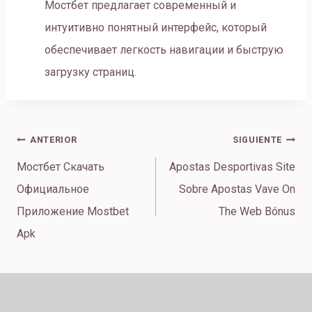
Мостбет предлагает современный и
интуитивно понятный интерфейс, который
обеспечивает легкость навигации и быструю
загрузку страниц.
Navegación
ANTERIOR
SIGUIENTE
de
Мостбет Скачать
Apostas Desportivas Site
entradas
Официальное
Sobre Apostas Vave On
Приложение Mostbet
The Web Bónus
Apk