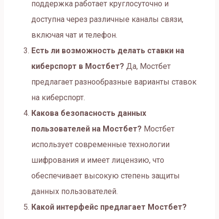
поддержка работает круглосуточно и
доступна через различные каналы связи,
включая чат и телефон.
Есть ли возможность делать ставки на
киберспорт в Мостбет?
Да, Мостбет
предлагает разнообразные варианты ставок
на киберспорт.
Какова безопасность данных
пользователей на Мостбет?
Мостбет
использует современные технологии
шифрования и имеет лицензию, что
обеспечивает высокую степень защиты
данных пользователей.
Какой интерфейс предлагает Мостбет?