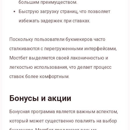
большим преимуществом.
Быструю загрузку страниц, что позволяет
избежать задержек при ставках.
Поскольку пользователи букмекеров часто
сталкиваются с перегруженными интерфейсами,
Мостбет выделяется своей лаконичностью и
легкостью использования, что делает процесс
ставок более комфортным.
Бонусы и акции
Бонусная программа является важным аспектом,
который может существенно повлиять на выбор