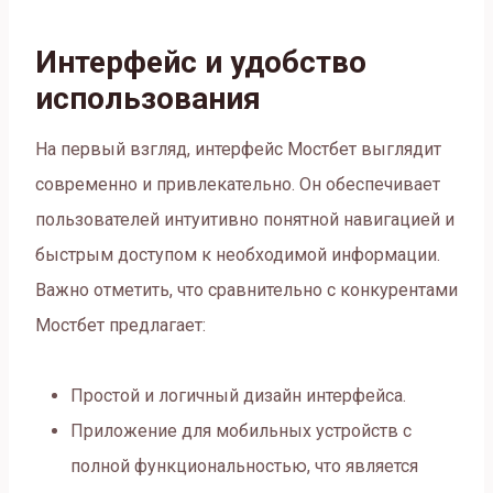
Интерфейс и удобство
использования
На первый взгляд, интерфейс Мостбет выглядит
современно и привлекательно. Он обеспечивает
пользователей интуитивно понятной навигацией и
быстрым доступом к необходимой информации.
Важно отметить, что сравнительно с конкурентами
Мостбет предлагает:
Простой и логичный дизайн интерфейса.
Приложение для мобильных устройств с
полной функциональностью, что является