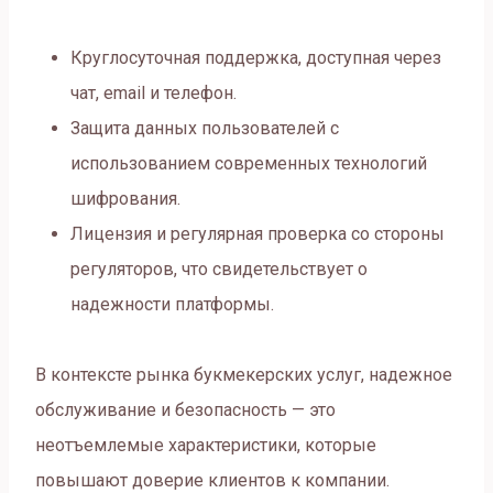
Круглосуточная поддержка, доступная через
чат, email и телефон.
Защита данных пользователей с
использованием современных технологий
шифрования.
Лицензия и регулярная проверка со стороны
регуляторов, что свидетельствует о
надежности платформы.
В контексте рынка букмекерских услуг, надежное
обслуживание и безопасность — это
неотъемлемые характеристики, которые
повышают доверие клиентов к компании.