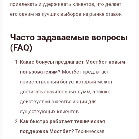
привлекать и удерживать клиентов, что делает
его одним из лучших выборов на рынке ставок.
Часто задаваемые вопросы
(FAQ)
Какие бонусы предлагает Мостбет новым
пользователям?
Мостбет предлагает
приветственный бонус, который может
достигать значительных сумм, а также
действует множество акций для
существующих клиентов.
Как быстро работает техническая
поддержка Мостбет?
Техническая