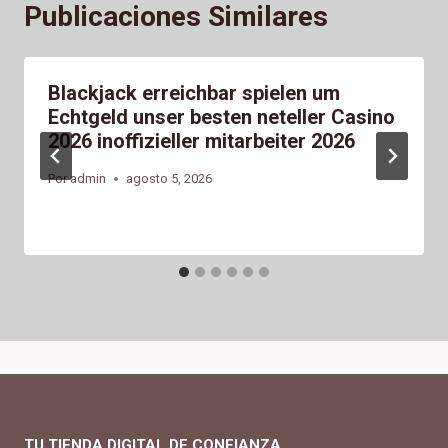
Publicaciones Similares
Blackjack erreichbar spielen um
Echtgeld unser besten neteller Casino
2026 inoffizieller mitarbeiter 2026
Por
admin
agosto 5, 2026
TU TIENDA DIGITAL DE CONFIANZA