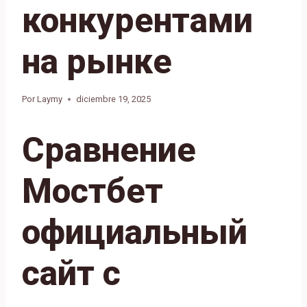
конкурентами
на рынке
Por
Laymy
diciembre 19, 2025
Сравнение
Мостбет
официальный
сайт с