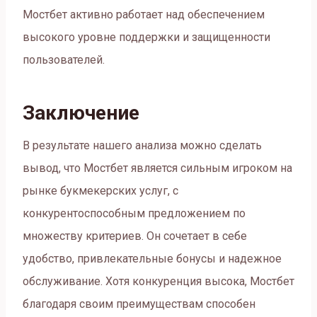
Мостбет активно работает над обеспечением
высокого уровне поддержки и защищенности
пользователей.
Заключение
В результате нашего анализа можно сделать
вывод, что Мостбет является сильным игроком на
рынке букмекерских услуг, с
конкурентоспособным предложением по
множеству критериев. Он сочетает в себе
удобство, привлекательные бонусы и надежное
обслуживание. Хотя конкуренция высока, Мостбет
благодаря своим преимуществам способен