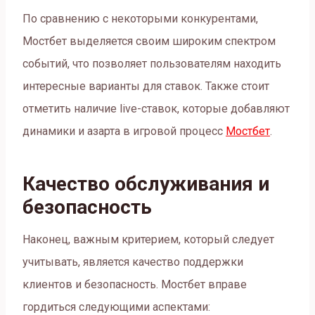
По сравнению с некоторыми конкурентами,
Мостбет выделяется своим широким спектром
событий, что позволяет пользователям находить
интересные варианты для ставок. Также стоит
отметить наличие live-ставок, которые добавляют
динамики и азарта в игровой процесс
Мостбет
.
Качество обслуживания и
безопасность
Наконец, важным критерием, который следует
учитывать, является качество поддержки
клиентов и безопасность. Мостбет вправе
гордиться следующими аспектами: