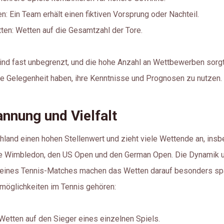
: Ein Team erhält einen fiktiven Vorsprung oder Nachteil.
ten: Wetten auf die Gesamtzahl der Tore.
ind fast unbegrenzt, und die hohe Anzahl an Wettbewerben sorgt
e Gelegenheit haben, ihre Kenntnisse und Prognosen zu nutzen.
annung und Vielfalt
chland einen hohen Stellenwert und zieht viele Wettende an, ins
ie Wimbledon, den US Open und den German Open. Die Dynamik 
 eines Tennis-Matches machen das Wetten darauf besonders sp
möglichkeiten im Tennis gehören:
Wetten auf den Sieger eines einzelnen Spiels.