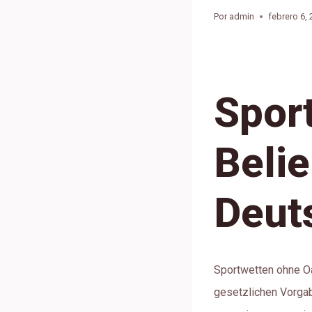
Por
admin
febrero 6,
Spor
Belie
Deut
Sportwetten ohne Oa
gesetzlichen Vorga