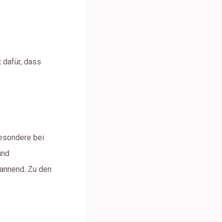
 dafür, dass
besondere bei
und
annend. Zu den