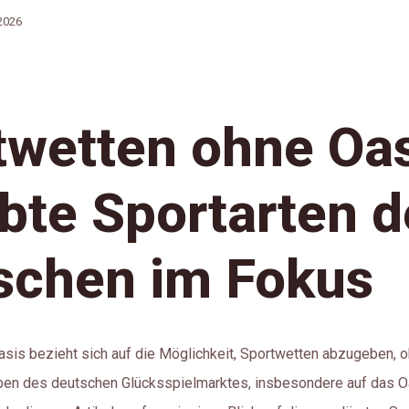
 2026
twetten ohne Oas
bte Sportarten d
schen im Fokus
sis bezieht sich auf die Möglichkeit, Sportwetten abzugeben, o
ben des deutschen Glücksspielmarktes, insbesondere auf das 