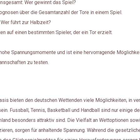
 insgesamt: Wer gewinnt das Spiel?
ognosen über die Gesamtanzahl der Tore in einem Spiel.
 Wer führt zur Halbzeit?
en auf einen bestimmten Spieler, der ein Tor erzielt.
 hohe Spannungsmomente und ist eine hervorragende Möglichkei
annschaften zu testen.
sis bieten den deutschen Wettenden viele Möglichkeiten, in v
sein. Fussball, Tennis, Basketball und Handball sind nur einige der
land besonders attraktiv sind. Die Vielfalt an Wettoptionen sowi
zieren, sorgen für anhaltende Spannung. Während die gesetzlich