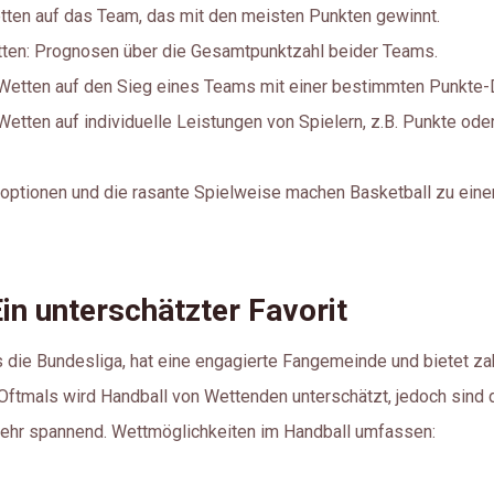
tten auf das Team, das mit den meisten Punkten gewinnt.
ten: Prognosen über die Gesamtpunktzahl beider Teams.
Wetten auf den Sieg eines Teams mit einer bestimmten Punkte-D
Wetten auf individuelle Leistungen von Spielern, z.B. Punkte od
toptionen und die rasante Spielweise machen Basketball zu einer 
in unterschätzter Favorit
 die Bundesliga, hat eine engagierte Fangemeinde und bietet za
Oftmals wird Handball von Wettenden unterschätzt, jedoch sind 
sehr spannend. Wettmöglichkeiten im Handball umfassen: