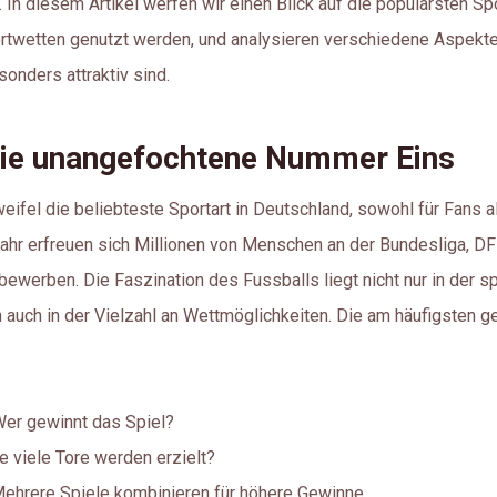
In diesem Artikel werfen wir einen Blick auf die populärsten Spor
rtwetten genutzt werden, und analysieren verschiedene Aspekte
onders attraktiv sind.
Die unangefochtene Nummer Eins
eifel die beliebteste Sportart in Deutschland, sowohl für Fans a
Jahr erfreuen sich Millionen von Menschen an der Bundesliga, D
bewerben. Die Faszination des Fussballs liegt nicht nur in der sp
 auch in der Vielzahl an Wettmöglichkeiten. Die am häufigsten g
Wer gewinnt das Spiel?
e viele Tore werden erzielt?
ehrere Spiele kombinieren für höhere Gewinne.