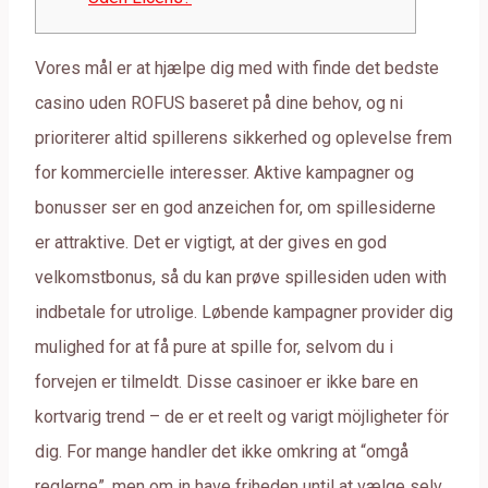
Vores mål er at hjælpe dig med with finde det bedste
casino uden ROFUS baseret på dine behov, og ni
prioriterer altid spillerens sikkerhed og oplevelse frem
for kommercielle interesser. Aktive kampagner og
bonusser ser en god anzeichen for, om spillesiderne
er attraktive. Det er vigtigt, at der gives en god
velkomstbonus, så du kan prøve spillesiden uden with
indbetale for utrolige. Løbende kampagner provider dig
mulighed for at få pure at spille for, selvom du i
forvejen er tilmeldt. Disse casinoer er ikke bare en
kortvarig trend – de er et reelt og varigt möjligheter för
dig. For mange handler det ikke omkring at “omgå
reglerne”, men om in have friheden until at vælge selv.