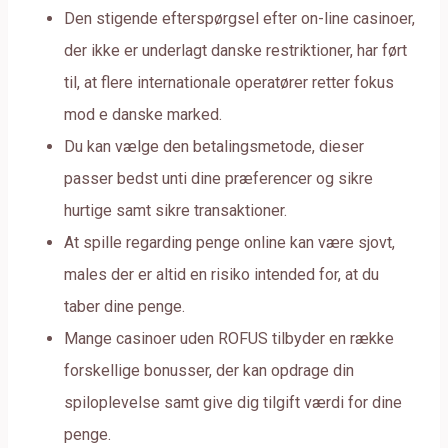
Den stigende efterspørgsel efter on-line casinoer,
der ikke er underlagt danske restriktioner, har ført
til, at flere internationale operatører retter fokus
mod e danske marked.
Du kan vælge den betalingsmetode, dieser
passer bedst unti dine præferencer og sikre
hurtige samt sikre transaktioner.
At spille regarding penge online kan være sjovt,
males der er altid en risiko intended for, at du
taber dine penge.
Mange casinoer uden ROFUS tilbyder en række
forskellige bonusser, der kan opdrage din
spiloplevelse samt give dig tilgift værdi for dine
penge.