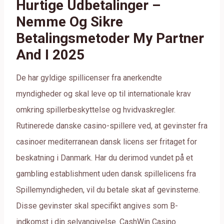
Hurtige Udbetalinger –
Nemme Og Sikre
Betalingsmetoder My Partner
And I 2025
De har gyldige spillicenser fra anerkendte
myndigheder og skal leve op til internationale krav
omkring spillerbeskyttelse og hvidvaskregler.
Rutinerede danske casino-spillere ved, at gevinster fra
casinoer mediterranean dansk licens ser fritaget for
beskatning i Danmark. Har du derimod vundet på et
gambling establishment uden dansk spillelicens fra
Spillemyndigheden, vil du betale skat af gevinsterne.
Disse gevinster skal specifikt angives som B-
indkomst i din selvangivelse. CashWin Casino