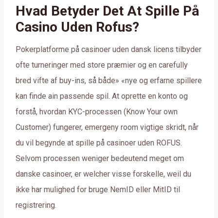
Hvad Betyder Det At Spille På
Casino Uden Rofus?
Pokerplatforme på casinoer uden dansk licens tilbyder
ofte turneringer med store præmier og en carefully
bred vifte af buy-ins, så både» «nye og erfarne spillere
kan finde ain passende spil. At oprette en konto og
forstå, hvordan KYC-processen (Know Your own
Customer) fungerer, emergeny room vigtige skridt, når
du vil begynde at spille på casinoer uden ROFUS.
Selvom processen weniger bedeutend meget om
danske casinoer, er welcher visse forskelle, weil du
ikke har mulighed for bruge NemID eller MitID til
registrering.