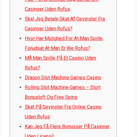
Casinoer Uden Rofus
Skal Jeg Betale Skat Af Gevinster Fra
Casinoer Uden Rofus?
Hvor Har Mulighed For At Man Spille,
Forudsat At Man Er We Rofus?
Må Man Spille På Et Casino Uden
Rofus?
Dragon Slot Machine Games Casino
Rolling Slot Machine Games – Stort
Bonusloft Og Free Spins
Skat På Gevinster Fra Online Casino
Uden Rofus
Kan Jeg Få Flere Bonusser På Casinoer
Uden Licens?