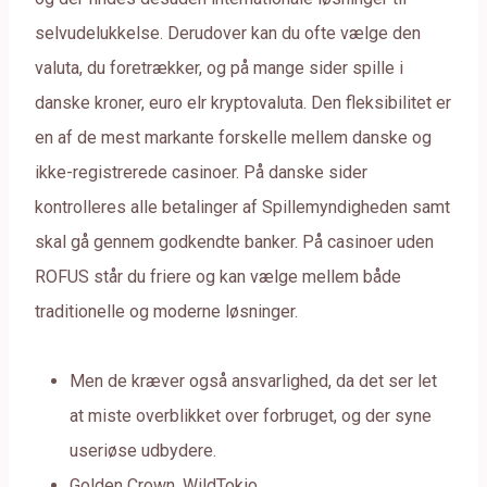
selvudelukkelse. Derudover kan du ofte vælge den
valuta, du foretrækker, og på mange sider spille i
danske kroner, euro elr kryptovaluta. Den fleksibilitet er
en af de mest markante forskelle mellem danske og
ikke-registrerede casinoer. På danske sider
kontrolleres alle betalinger af Spillemyndigheden samt
skal gå gennem godkendte banker. På casinoer uden
ROFUS står du friere og kan vælge mellem både
traditionelle og moderne løsninger.
Men de kræver også ansvarlighed, da det ser let
at miste overblikket over forbruget, og der syne
useriøse udbydere.
Golden Crown, WildTokio,