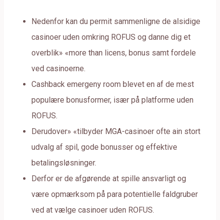
Nedenfor kan du permit sammenligne de alsidige
casinoer uden omkring ROFUS og danne dig et
overblik» «more than licens, bonus samt fordele
ved casinoerne.
Cashback emergeny room blevet en af de mest
populære bonusformer, især på platforme uden
ROFUS.
Derudover» «tilbyder MGA-casinoer ofte ain stort
udvalg af spil, gode bonusser og effektive
betalingsløsninger.
Derfor er de afgørende at spille ansvarligt og
være opmærksom på para potentielle faldgruber
ved at vælge casinoer uden ROFUS.