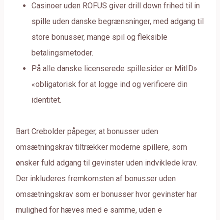
Casinoer uden ROFUS giver drill down frihed til in
spille uden danske begrænsninger, med adgang til
store bonusser, mange spil og fleksible
betalingsmetoder.
På alle danske licenserede spillesider er MitID»
«obligatorisk for at logge ind og verificere din
identitet.
Bart Crebolder påpeger, at bonusser uden
omsætningskrav tiltrækker moderne spillere, som
ønsker fuld adgang til gevinster uden indviklede krav.
Der inkluderes fremkomsten af ​​bonusser uden
omsætningskrav som er bonusser hvor gevinster har
mulighed for hæves med e samme, uden e