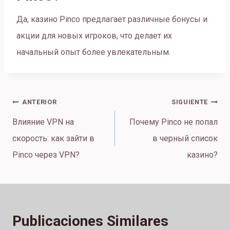
Да, казино Pinco предлагает различные бонусы и
акции для новых игроков, что делает их
начальный опыт более увлекательным.
Navegación
ANTERIOR
SIGUIENTE
de
Влияние VPN на
Почему Pinco не попал
entradas
скорость: как зайти в
в черный список
Pinco через VPN?
казино?
Publicaciones Similares