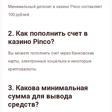
Минимальный депозит в казино Pinco составляет
100 рублей.
2. Как пополнить счет в
казино Pinco?
Вы можете пополнить счет через банковские
карты, электронные кошельки и некоторые
криптовалюты.
3. Какова минимальная
сумма для вывода
средств?