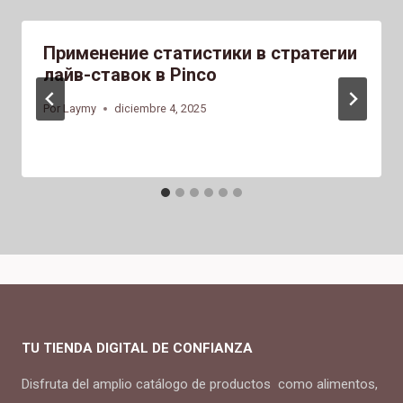
Применение статистики в стратегии
лайв-ставок в Pinco
Por
Laymy
diciembre 4, 2025
TU TIENDA DIGITAL DE CONFIANZA
Disfruta del amplio catálogo de productos como alimentos,