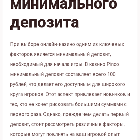
минимального
депозита
При выборе онлайн-казино одним из ключевых
факторов является минимальный депозит,
необходимый для начала игры. В казино Pinco
минимальный депозит составляет всего 100
рублей, что делает его доступным для широкого
круга игроков. Этот аспект привлекает новичков и
тех, кто не хочет рисковать большими суммами с
первого раза. Однако, прежде чем делать первый
депозит, стоит рассмотреть различные факторы,
которые могут повлиять на ваш игровой опыт.