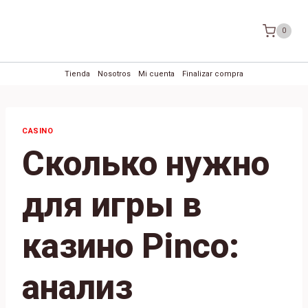
Saltar
al
0
contenido
Tienda
Nosotros
Mi cuenta
Finalizar compra
CASINO
Сколько нужно
для игры в
казино Pinco:
анализ