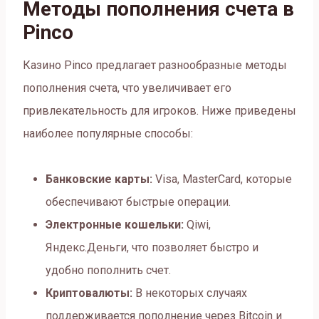
Методы пополнения счета в
Pinco
Казино Pinco предлагает разнообразные методы
пополнения счета, что увеличивает его
привлекательность для игроков. Ниже приведены
наиболее популярные способы:
Банковские карты:
Visa, MasterCard, которые
обеспечивают быстрые операции.
Электронные кошельки:
Qiwi,
Яндекс.Деньги, что позволяет быстро и
удобно пополнить счет.
Криптовалюты:
В некоторых случаях
поддерживается пополнение через Bitcoin и