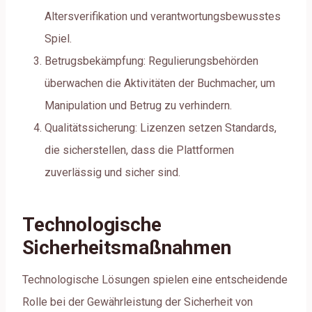
Altersverifikation und verantwortungsbewusstes
Spiel.
Betrugsbekämpfung: Regulierungsbehörden
überwachen die Aktivitäten der Buchmacher, um
Manipulation und Betrug zu verhindern.
Qualitätssicherung: Lizenzen setzen Standards,
die sicherstellen, dass die Plattformen
zuverlässig und sicher sind.
Technologische
Sicherheitsmaßnahmen
Technologische Lösungen spielen eine entscheidende
Rolle bei der Gewährleistung der Sicherheit von