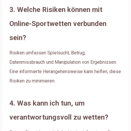
3. Welche Risiken können mit
Online-Sportwetten verbunden
sein?
Risiken umfassen Spielsucht, Betrug,
Datenmissbrauch und Manipulation von Ergebnissen.
Eine informierte Herangehensweise kann helfen, diese
Risiken zu minimieren.
4. Was kann ich tun, um
verantwortungsvoll zu wetten?