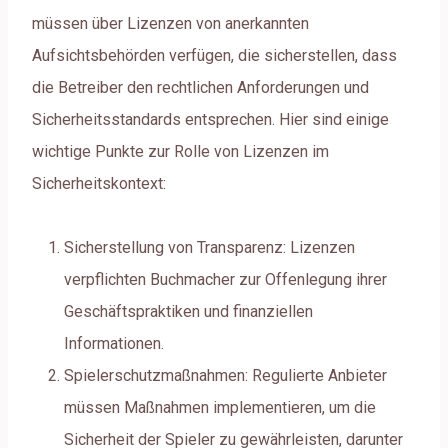
müssen über Lizenzen von anerkannten
Aufsichtsbehörden verfügen, die sicherstellen, dass
die Betreiber den rechtlichen Anforderungen und
Sicherheitsstandards entsprechen. Hier sind einige
wichtige Punkte zur Rolle von Lizenzen im
Sicherheitskontext:
Sicherstellung von Transparenz: Lizenzen
verpflichten Buchmacher zur Offenlegung ihrer
Geschäftspraktiken und finanziellen
Informationen.
Spielerschutzmaßnahmen: Regulierte Anbieter
müssen Maßnahmen implementieren, um die
Sicherheit der Spieler zu gewährleisten, darunter