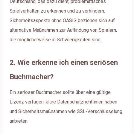
Deutschland, das dazu dient, problematisches
Spielverhalten zu erkennen und zu verhindern.
Sicherheitsaspekte ohne OASIS beziehen sich auf
alternative Maßnahmen zur Auffindung von Spielern,
die möglicherweise in Schwierigkeiten sind.
2. Wie erkenne ich einen seriösen
Buchmacher?
Ein seriöser Buchmacher sollte über eine gültige
Lizenz verfügen, klare Datenschutzrichtlinien haben
und Sicherheitsmaßnahmen wie SSL-Verschlüsselung
anbieten.