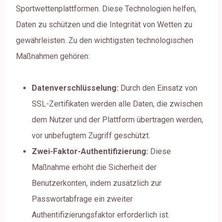
Sportwettenplattformen. Diese Technologien helfen,
Daten zu schützen und die Integrität von Wetten zu
gewährleisten. Zu den wichtigsten technologischen
Maßnahmen gehören:
Datenverschlüsselung:
Durch den Einsatz von
SSL-Zertifikaten werden alle Daten, die zwischen
dem Nutzer und der Plattform übertragen werden,
vor unbefugtem Zugriff geschützt.
Zwei-Faktor-Authentifizierung:
Diese
Maßnahme erhöht die Sicherheit der
Benutzerkonten, indem zusätzlich zur
Passwortabfrage ein zweiter
Authentifizierungsfaktor erforderlich ist.