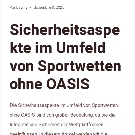
Por
Laymy
diciembre 3, 2025
Sicherheitsaspe
kte im Umfeld
von Sportwetten
ohne OASIS
Die Sicherheitsaspekte im Umfeld von Sportwetten
ohne OASIS sind von großer Bedeutung, da sie die
Integrität und Sicherheit der Wettplattformen
beeinflussen. In diesem Artikel werden wir die