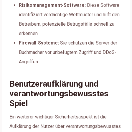
Risikomanagement-Software:
Diese Software
identifiziert verdächtige Wettmuster und hilft den
Betreibern, potenzielle Betrugsfälle schnell zu
erkennen.
Firewall-Systeme:
Sie schützen die Server der
Buchmacher vor unbefugtem Zugriff und DDoS-
Angriffen.
Benutzeraufklärung und
verantwortungsbewusstes
Spiel
Ein weiterer wichtiger Sicherheitsaspekt ist die
Aufklärung der Nutzer über verantwortungsbewusstes