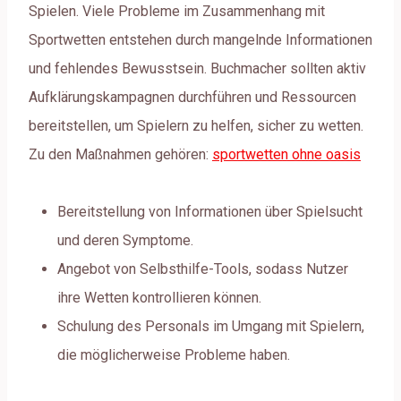
Spielen. Viele Probleme im Zusammenhang mit
Sportwetten entstehen durch mangelnde Informationen
und fehlendes Bewusstsein. Buchmacher sollten aktiv
Aufklärungskampagnen durchführen und Ressourcen
bereitstellen, um Spielern zu helfen, sicher zu wetten.
Zu den Maßnahmen gehören:
sportwetten ohne oasis
Bereitstellung von Informationen über Spielsucht
und deren Symptome.
Angebot von Selbsthilfe-Tools, sodass Nutzer
ihre Wetten kontrollieren können.
Schulung des Personals im Umgang mit Spielern,
die möglicherweise Probleme haben.