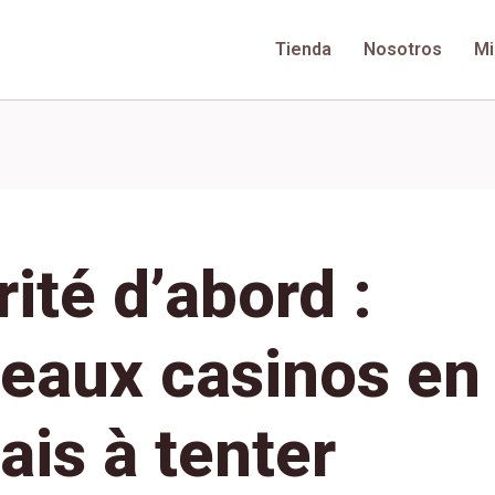
Tienda
Nosotros
Mi
ité d’abord :
eaux casinos en 
ais à tenter