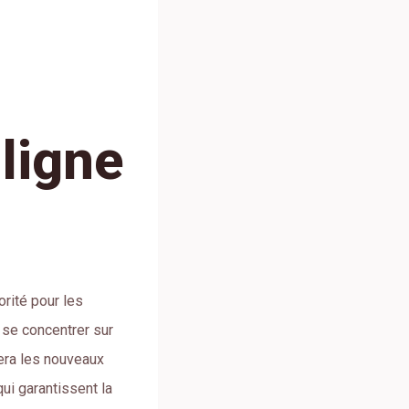
ligne
orité pour les
 se concentrer sur
rera les nouveaux
ui garantissent la