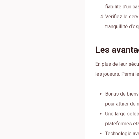
fiabilité d’un ca
Vérifiez le ser
tranquillité d’esp
Les avanta
En plus de leur sécu
les joueurs. Parmi l
Bonus de bienv
pour attirer de 
Une large sélec
plateformes éta
Technologie ava