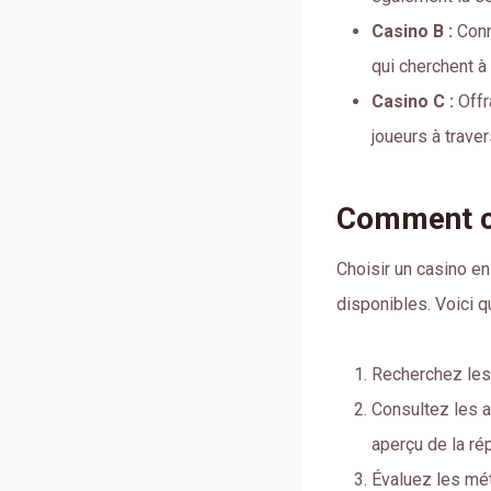
Casino B :
Conn
qui cherchent à 
Casino C :
Offra
joueurs à trave
Comment ch
Choisir un casino en
disponibles. Voici q
Recherchez les 
Consultez les a
aperçu de la ré
Évaluez les mé