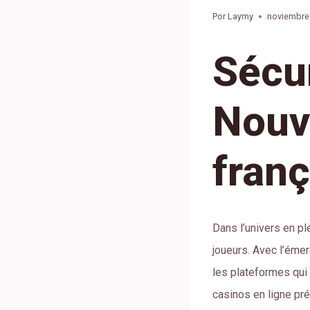
Por
Laymy
noviembre
Sécur
Nouv
franç
Dans l’univers en pl
joueurs. Avec l’émer
les plateformes qui 
casinos en ligne pré