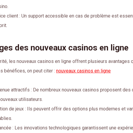
sino.
vice client : Un support accessible en cas de problème est essent
rit.
ges des nouveaux casinos en ligne
rité, les nouveaux casinos en ligne offrent plusieurs avantages q
es bénéfices, on peut citer :
nouveaux casinos en ligne
enue attractifs : De nombreux nouveaux casinos proposent des 
nouveaux utilisateurs.
tion de jeux : Ils peuvent offrir des options plus modernes et va
blies.
ncée : Les innovations technologiques garantissent une expérien