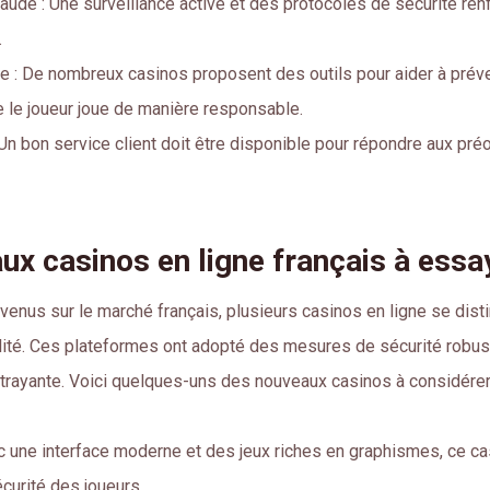
aude : Une surveillance active et des protocoles de sécurité ren
.
 : De nombreux casinos proposent des outils pour aider à préve
e le joueur joue de manière responsable.
: Un bon service client doit être disponible pour répondre aux pr
ux casinos en ligne français à essa
enus sur le marché français, plusieurs casinos en ligne se disti
bilité. Ces plateformes ont adopté des mesures de sécurité robus
ttrayante. Voici quelques-uns des nouveaux casinos à considérer
 une interface moderne et des jeux riches en graphismes, ce cas
curité des joueurs.