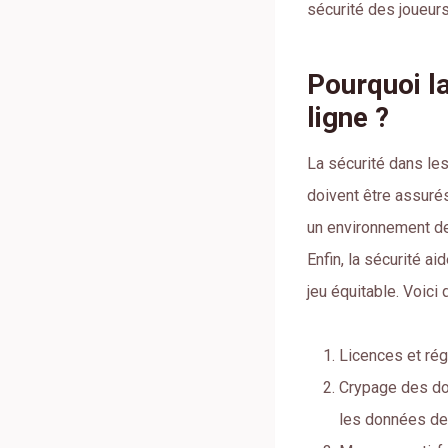
sécurité des joueurs
Pourquoi la
ligne ?
La sécurité dans les
doivent être assuré
un environnement de 
Enfin, la sécurité ai
jeu équitable. Voici
Licences et rég
Crypage des don
les données de