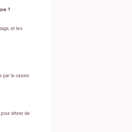
gne ?
tage, et les
 par le casino.
pour attirer de