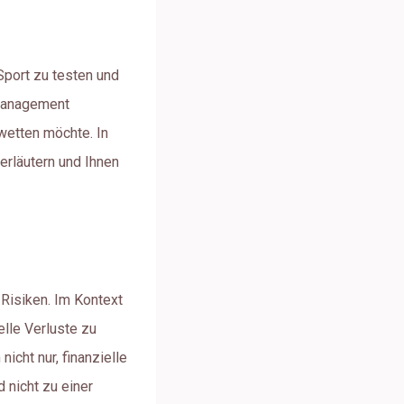
port zu testen und
omanagement
wetten möchte. In
rläutern und Ihnen
Risiken. Im Kontext
lle Verluste zu
icht nur, finanzielle
 nicht zu einer