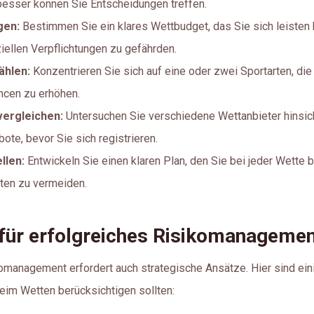
besser können Sie Entscheidungen treffen.
gen:
Bestimmen Sie ein klares Wettbudget, das Sie sich leisten 
ziellen Verpflichtungen zu gefährden.
ählen:
Konzentrieren Sie sich auf eine oder zwei Sportarten, die
ncen zu erhöhen.
vergleichen:
Untersuchen Sie verschiedene Wettanbieter hinsich
te, bevor Sie sich registrieren.
llen:
Entwickeln Sie einen klaren Plan, den Sie bei jeder Wette 
ten zu vermeiden.
 für erfolgreiches Risikomanageme
komanagement erfordert auch strategische Ansätze. Hier sind ei
eim Wetten berücksichtigen sollten: