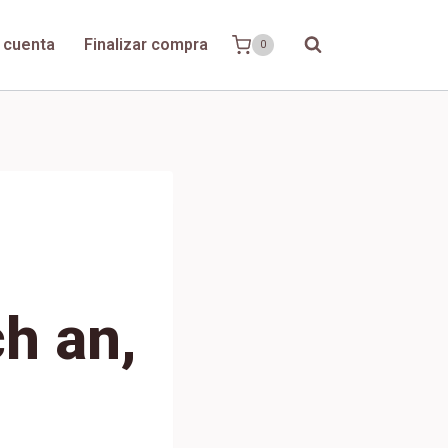
 cuenta
Finalizar compra
0
ch an,