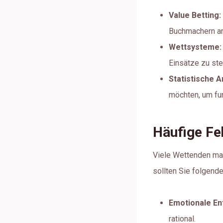
Value Betting:
Buchmachern an
Wettsysteme:
Einsätze zu ste
Statistische A
möchten, um fun
Häufige Fe
Viele Wettenden mac
sollten Sie folgend
Emotionale En
rational.