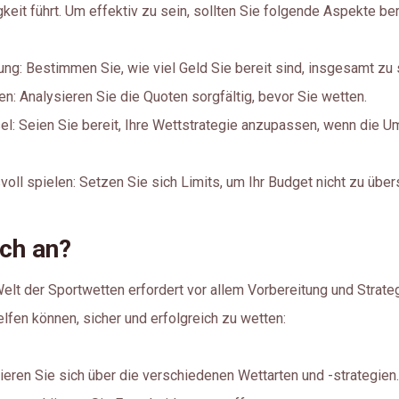
eit führt. Um effektiv zu sein, sollten Sie folgende Aspekte be
ng: Bestimmen Sie, wie viel Geld Sie bereit sind, insgesamt zu 
en: Analysieren Sie die Quoten sorgfältig, bevor Sie wetten.
l: Seien Sie bereit, Ihre Wettstrategie anzupassen, wenn die 
oll spielen: Setzen Sie sich Limits, um Ihr Budget nicht zu über
ich an?
Welt der Sportwetten erfordert vor allem Vorbereitung und Strateg
helfen können, sicher und erfolgreich zu wetten:
ieren Sie sich über die verschiedenen Wettarten und -strategien