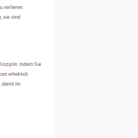
u verlieren.
; sie sind
isziplin. Indem Sie
cen erheblich
 damit Ihr