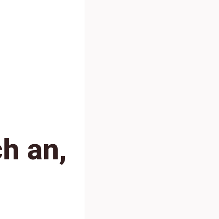
ch an,