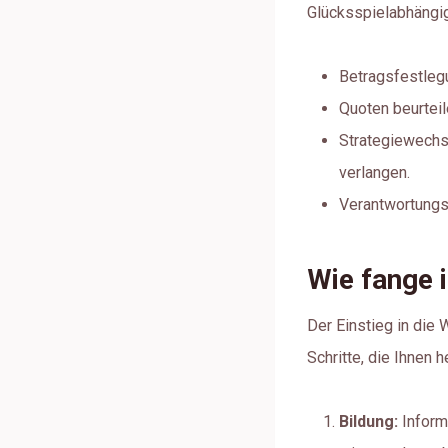
Glücksspielabhängigk
Betragsfestlegu
Quoten beurteil
Strategiewechse
verlangen.
Verantwortungsv
Wie fange 
Der Einstieg in die 
Schritte, die Ihnen 
Bildung:
Inform