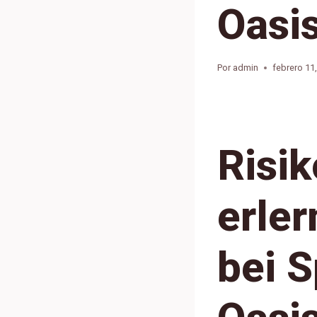
Oasi
Por
admin
febrero 11
Risi
erler
bei 