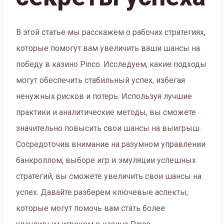
В этой статье мы расскажем о рабочих стратегиях,
которые помогут вам увеличить ваши шансы на
победу в казино Pinco. Исследуем, какие подходы
могут обеспечить стабильный успех, избегая
ненужных рисков и потерь. Используя лучшие
практики и аналитические методы, вы сможете
значительно повысить свои шансы на выигрыш.
Сосредоточив внимание на разумном управлении
банкроллом, выборе игр и эмуляции успешных
стратегий, вы сможете увеличить свои шансы на
успех. Давайте разберем ключевые аспекты,
которые могут помочь вам стать более