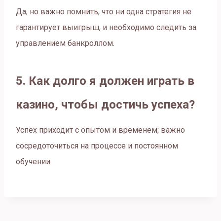
Да, но важно помнить, что ни одна стратегия не
гарантирует выигрыш, и необходимо следить за
управлением банкроллом.
5. Как долго я должен играть в
казино, чтобы достичь успеха?
Успех приходит с опытом и временем; важно
сосредоточиться на процессе и постоянном
обучении.