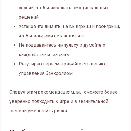
сессий, чтобы избежать эмоциональных
решений.
Установите лимиты на выигрыш и проигрыш,
чтобы вовремя остановиться.
Не поддавайтесь импульсу и думайте о
каждой ставке заранее.
Регулярно пересматривайте стратегию
управления банкроллом.
Следуя этим рекомендациям, вы сможете более
уверенно подходить к игре и в значительной
степени уменьшить риски.