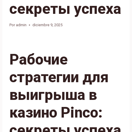
секреты успеха
Por
admin
diciembre 9, 2025
Рабочие
стратегии для
выигрыша в
казино Pinco:
секреты успеха