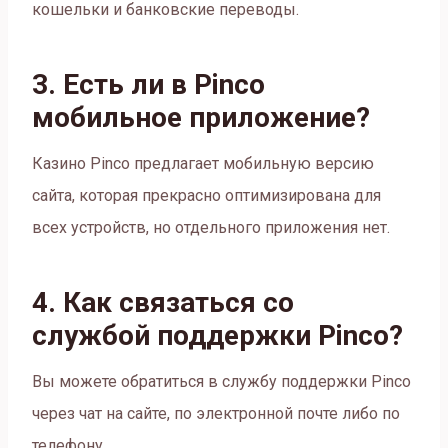
кошельки и банковские переводы.
3. Есть ли в Pinco
мобильное приложение?
Казино Pinco предлагает мобильную версию
сайта, которая прекрасно оптимизирована для
всех устройств, но отдельного приложения нет.
4. Как связаться со
службой поддержки Pinco?
Вы можете обратиться в службу поддержки Pinco
через чат на сайте, по электронной почте либо по
телефону.