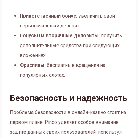
Приветственный бонус:
увеличить свой
первоначальный депозит.
Бонусы на вторичные депозиты:
получить
дополнительные средства при следующих
вложениях.
Фриспины:
бесплатные вращения на
популярных слотах.
Безопасность и надежность
Проблема безопасности в онлайн-казино стоит на
первом плане. Pinco уделяет особое внимание
защите данных своих пользователей, используя