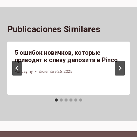
Publicaciones Similares
5 ошибок новичков, которые
приводят к сливу депозита в Pinco
Por
Laymy
diciembre 25, 2025