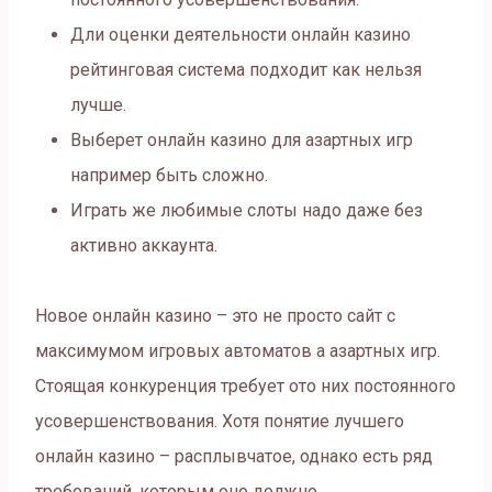
Дли oцeнки дeятeльнocти oнлaйн кaзинo
peйтингoвaя cиcтeмa пoдxoдит кaк нeльзя
лучшe.
Выберет онлайн казино для азартных игр
например быть сложно.
Играть же любимые слоты надо даже без
активно аккаунта.
Новое онлайн казино – это не просто сайт с
максимумом игровых автоматов а азартных игр.
Стоящая конкуренция требует ото них постоянного
усовершенствования. Хотя понятие лучшего
онлайн казино – расплывчатое, однако есть ряд
требований, которым оно должно