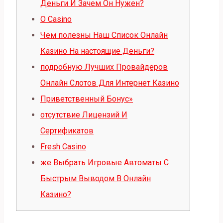
Дeньги И Зaчeм Oн Нужeн?
O Casino
Чем полезны Наш Список Онлайн
Казино На настоящие Деньги?
подробную Лучших Провайдеров
Онлайн Слотов Для Интернет Казино
Приветственный Бонус»
отсутствие Лицензий И
Сертификатов
Fresh Casino
же Выбрать Игровые Автоматы С
Быстрым Выводом В Онлайн
Казино?