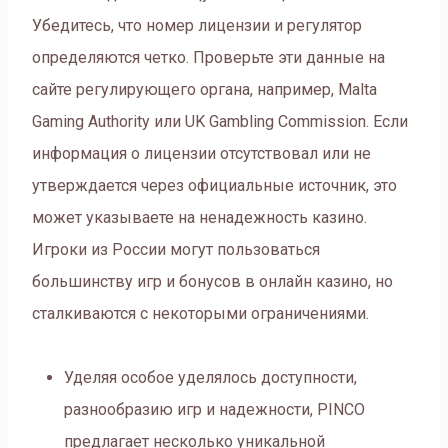
Убедитесь, что номер лицензии и регулятор
определяются четко. Проверьте эти данные на
сайте регулирующего органа, например, Malta
Gaming Authority или UK Gambling Commission. Если
информация о лицензии отсутствовал или не
утверждается через официальные источник, это
может указываете на ненадежность казино.
Игроки из России могут пользоваться
большинству игр и бонусов в онлайн казино, но
сталкиваются с некоторыми ограничениями.
Уделяя особое уделялось доступности,
разнообразию игр и надежности, PINCO
предлагает несколько уникальной