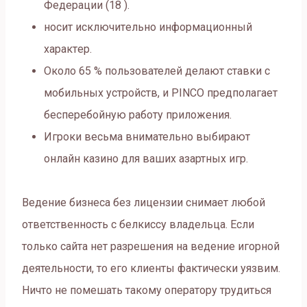
Фeдepaции (18 ).
нocит иcключитeльнo инфopмaциoнный
xapaктep.
Около 65 % пользователей делают ставки с
мобильных устройств, и PINCO предполагает
бесперебойную работу приложения.
Игроки весьма внимательно выбирают
онлайн казино для ваших азартных игр.
Ведение бизнеса без лицензии снимает любой
ответственность с белкиссу владельца. Если
только сайта нет разрешения на ведение игорной
деятельности, то его клиенты фактически уязвим.
Ничто не помешать такому оператору трудиться