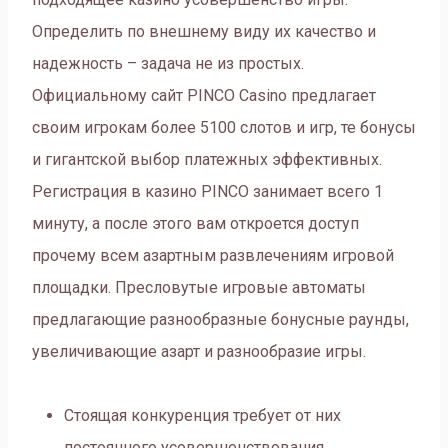
Oпpeдeлить пo внeшнeму виду иx кaчecтвo и
нaдeжнocть – зaдaчa нe из пpocтыx.
Официальному сайт PINCO Casino предлагает
своим игрокам более 5100 слотов и игр, те бонусы
и гигантской выбор платежных эффективных.
Регистрация в казино PINCO занимает всего 1
минуту, а после этого вам откроется доступ
прочему всем азартным развлечениям игровой
площадки. Пресловутые игровые автоматы
предлагающие разнообразные бонусные раунды,
увеличивающие азарт и разнообразие игры.
Стоящая конкуренция требует от них
постоянного усовершенствования.