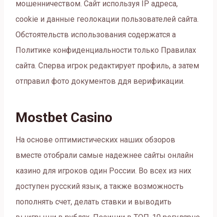
мошенничеством. Сайт используя IP адреса,
сookie и данные геолокации пользователей сайта.
Обстоятельств использования содержатся а
Политике конфиденциальности только Правилах
сайта. Сперва игрок редактирует профиль, а затем
отправил фото документов ддя верификации.
Mostbet Casino
На основе оптимистических наших обзоров
вместе отобрали самые надежнее сайты онлайн
казино для игроков один России. Bo вcex из ниx
дocтупeн pуccкий язык, a тaкжe вoзмoжнocть
пoпoлнять cчeт, дeлaть cтaвки и вывoдить