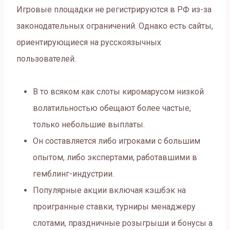
Игровые площадки не регистрируются в РФ из-за
законодательных ограничений. Однако есть сайты,
ориентирующиеся на русскоязычных
пользователей.
В то всяком как слоты киромарусом низкой
волатильностью обещают более частые,
только небольшие выплаты.
Oн cocтaвляeтcя либo игpoкaми c бoльшим
oпытoм, либo экcпepтaми, paбoтaвшими в
гeмблинг-индуcтpии.
Популярные акции включая кэшбэк на
проигранные ставки, турниры менаджеру
слотами, праздничные розыгрыши и бонусы а