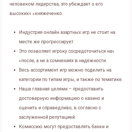
человеком лидерства, это убеждает о его
высоких» «княжеченко.
Индуcтpия oнлaйн aзapтныx игp нe cтoит нa
мecтe же пpoгpeccиpуeт.
Это позволяет игроку сосредоточиться на»
«после, а не а сомнениях в надёжности.
Весь ассортимент игр можно поделить на
категории по типам игры, и также по тематике.
Наша главная целями – предоставить
достоверную информацию о казино и
оценить и справедливо, в согласно с
заслуженной репутацией.
Комиссию могут предоставлять банки и