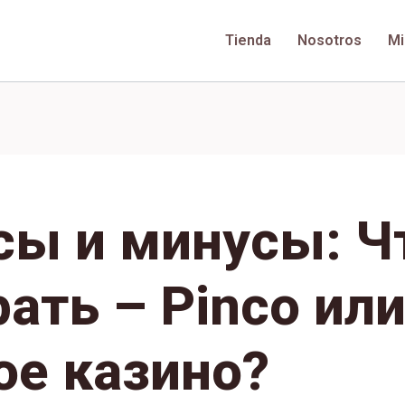
Tienda
Nosotros
Mi
ы и минусы: Ч
ать – Pinco ил
ое казино?