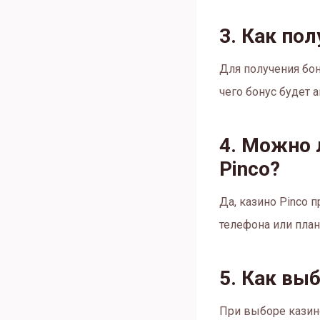
3. Как пол
Для получения бон
чего бонус будет 
4. Можно 
Pinco?
Да, казино Pinco 
телефона или план
5. Как вы
При выборе казино