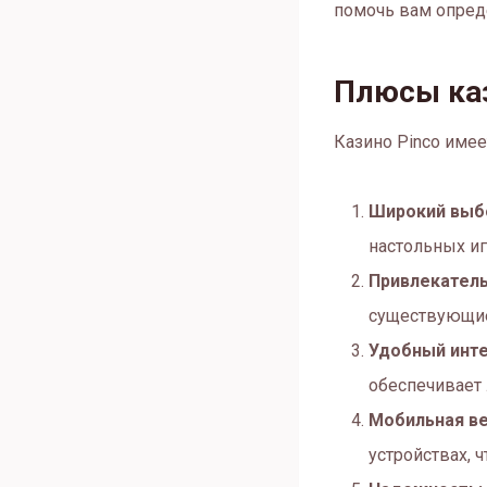
помочь вам опред
Плюсы каз
Казино Pinco имее
Широкий выбо
настольных иг
Привлекател
существующие
Удобный инт
обеспечивает 
Мобильная ве
устройствах, 