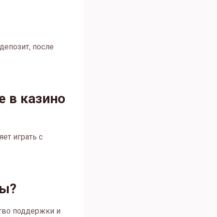
депозит, после
е в казино
ет играть с
ры?
ство поддержки и