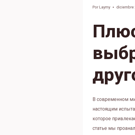
Por
Laymy
diciembre 
Плюс
выбр
друг
В современном ми
настоящим испытан
которое привлека
статье мы проана