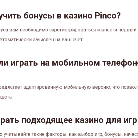
учить бонусы в казино Pinco?
уса вам необходимо зарегистрироваться и внести первый 
автоматически зачислен на ваш счет.
ли играть на мобильном телефон
предлагает адаптированную мобильную версию, что позволя
шета.
брать подходящее казино для иг
 учитывайте такие факторы, как выбор игр, бонусы, каче