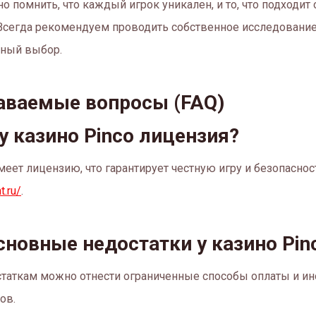
о помнить, что каждый игрок уникален, и то, что подходит
Всегда рекомендуем проводить собственное исследование 
ьный выбор.
аваемые вопросы (FAQ)
 у казино Pinco лицензия?
имеет лицензию, что гарантирует честную игру и безопасно
t.ru/
.
основные недостатки у казино Pin
таткам можно отнести ограниченные способы оплаты и и
ов.