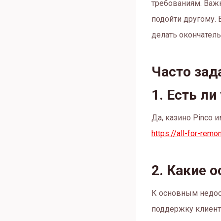
требованиям. Важн
подойти другому. 
делать окончател
Часто зад
1. Есть ли
Да, казино Pinco 
https://all-for-remon
2. Какие 
К основным недос
поддержку клиент