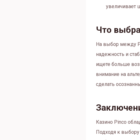
увеличивает 
Что выбра
На выбор между P
надежность и стаб
ищете больше воз
внимание на альт
сделать осознанн
Заключен
Казино Pinco обла
Подходя к выбору