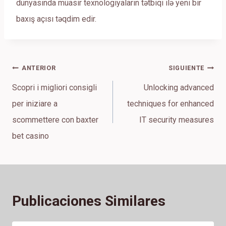
dünyasında müasir texnologiyaların tətbiqi ilə yeni bir
baxış açısı təqdim edir.
Navegación
ANTERIOR
SIGUIENTE
de
Scopri i migliori consigli
Unlocking advanced
entradas
per iniziare a
techniques for enhanced
scommettere con baxter
IT security measures
bet casino
Publicaciones Similares