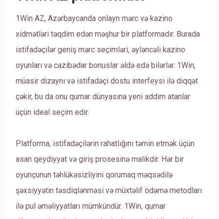
1Win AZ, Azərbaycanda onlayn mərc və kazino
xidmətləri təqdim edən məşhur bir platformadır. Burada
istifadəçilər geniş mərc seçimləri, əyləncəli kazino
oyunları və cazibədar bonuslar əldə edə bilərlər. 1Win,
müasir dizaynı və istifadəçi dostu interfeysi ilə diqqət
çəkir, bu da onu qumar dünyasına yeni addım atanlar
üçün ideal seçim edir.
Platforma, istifadəçilərin rahatlığını təmin etmək üçün
asan qeydiyyat və giriş prosesinə malikdir. Hər bir
oyunçunun təhlükəsizliyini qorumaq məqsədilə
şəxsiyyətin təsdiqlənməsi və müxtəlif ödəmə metodları
ilə pul əməliyyatları mümkündür. 1Win, qumar