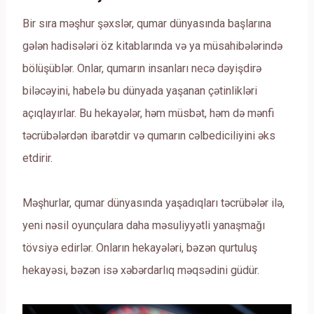
Bir sıra məşhur şəxslər, qumar dünyasında başlarına
gələn hadisələri öz kitablarında və ya müsahibələrində
bölüşüblər. Onlar, qumarın insanları necə dəyişdirə
biləcəyini, habelə bu dünyada yaşanan çətinlikləri
açıqlayırlar. Bu hekayələr, həm müsbət, həm də mənfi
təcrübələrdən ibarətdir və qumarın cəlbediciliyini əks
etdirir.
Məşhurlar, qumar dünyasında yaşadıqları təcrübələr ilə,
yeni nəsil oyunçulara daha məsuliyyətli yanaşmağı
tövsiyə edirlər. Onların hekayələri, bəzən qurtuluş
hekayəsi, bəzən isə xəbərdarlıq məqsədini güdür.