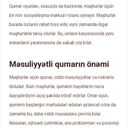
Qumar oyunları, xüsusilə də kazinolar, məşhurlar üçün
bir növ sosyalleşmə mərkəzi rolunu oynayır. Məşhurlar
burada özlərini rahat hiss edir, eyni zamanda digər
məşhurlarla tanış olurlar. Bu, onların karyerasında yeni
imkanların yaranmasına da səbəb ola bilər.
Məsuliyyətli qumarın önəmi
Məşhurlar üçün qumar, ciddi məsuliyyətlər və risklərlə
doludur. Bəzi məşhurlar, qumarın həyatlarını necə
dəyişdirdiyini açıq şəkildə etiraf edirlər. Onlar üçün,
qumarın başlanğıc mərhələləri adətən əyləncəli olsa da,
zamanla bu, daha ciddi məsələlərə çevrilə bilər.
Məsələn, iqtisadi çətinliklər, ailə problemləri və psixoloji