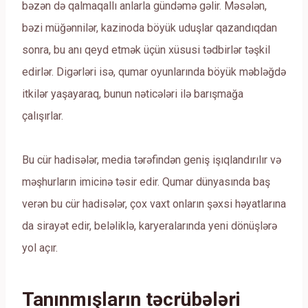
bəzən də qalmaqallı anlarla gündəmə gəlir. Məsələn,
bəzi müğənnilər, kazinoda böyük uduşlar qazandıqdan
sonra, bu anı qeyd etmək üçün xüsusi tədbirlər təşkil
edirlər. Digərləri isə, qumar oyunlarında böyük məbləğdə
itkilər yaşayaraq, bunun nəticələri ilə barışmağa
çalışırlar.
Bu cür hadisələr, media tərəfindən geniş işıqlandırılır və
məşhurların imicinə təsir edir. Qumar dünyasında baş
verən bu cür hadisələr, çox vaxt onların şəxsi həyatlarına
da sirayət edir, beləliklə, karyeralarında yeni dönüşlərə
yol açır.
Tanınmışların təcrübələri