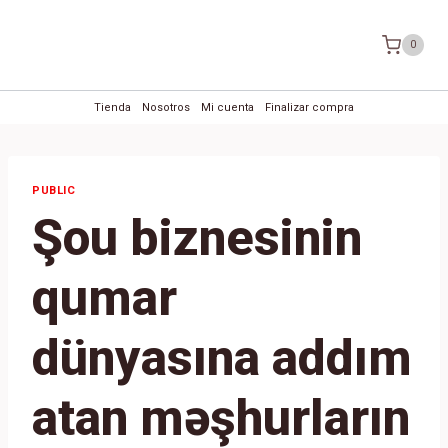
Saltar
al
0
contenido
Tienda
Nosotros
Mi cuenta
Finalizar compra
PUBLIC
Şou biznesinin
qumar
dünyasına addım
atan məşhurların