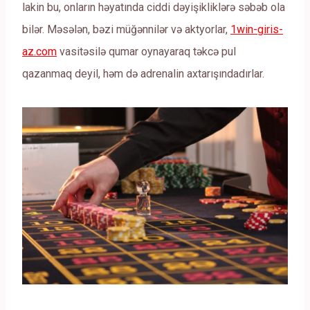
lakin bu, onların həyatında ciddi dəyişikliklərə səbəb ola
bilər. Məsələn, bəzi müğənnilər və aktyorlar,
1win-giris-
az.com
vasitəsilə qumar oynayaraq təkcə pul
qazanmaq deyil, həm də adrenalin axtarışındadırlar.