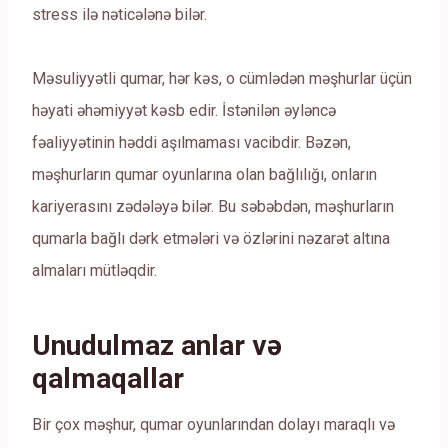
stress ilə nəticələnə bilər.
Məsuliyyətli qumar, hər kəs, o cümlədən məşhurlar üçün
həyati əhəmiyyət kəsb edir. İstənilən əyləncə
fəaliyyətinin həddi aşılmaması vacibdir. Bəzən,
məşhurların qumar oyunlarına olan bağlılığı, onların
kariyerasını zədələyə bilər. Bu səbəbdən, məşhurların
qumarla bağlı dərk etmələri və özlərini nəzarət altına
almaları mütləqdir.
Unudulmaz anlar və
qalmaqallar
Bir çox məşhur, qumar oyunlarından dolayı maraqlı və