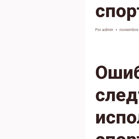
спор
Por
admin
noviembre 
Ошиб
след
испо