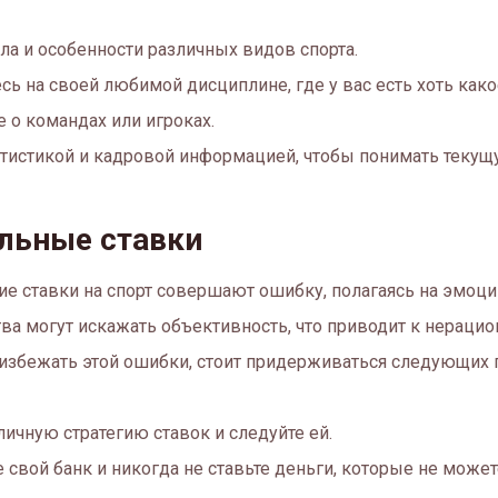
ла и особенности различных видов спорта.
сь на своей любимой дисциплине, где у вас есть хоть како
 о командах или игроках.
атистикой и кадровой информацией, чтобы понимать текущ
льные ставки
е ставки на спорт совершают ошибку, полагаясь на эмоци
тва могут искажать объективность, что приводит к нерац
избежать этой ошибки, стоит придерживаться следующих 
личную стратегию ставок и следуйте ей.
 свой банк и никогда не ставьте деньги, которые не може