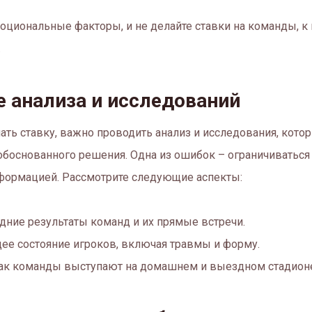
циональные факторы, и не делайте ставки на команды, к 
.
е анализа и исследований
ать ставку, важно проводить анализ и исследования, кото
 обоснованного решения. Одна из ошибок – ограничиватьс
формацией. Рассмотрите следующие аспекты:
дние результаты команд и их прямые встречи.
ее состояние игроков, включая травмы и форму.
как команды выступают на домашнем и выездном стадион