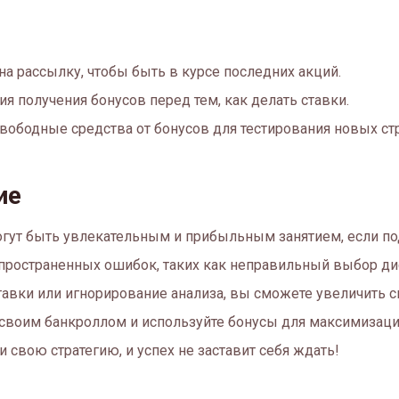
а рассылку, чтобы быть в курсе последних акций.
ия получения бонусов перед тем, как делать ставки.
вободные средства от бонусов для тестирования новых стр
ие
огут быть увлекательным и прибыльным занятием, если по
спространенных ошибок, таких как неправильный выбор д
авки или игнорирование анализа, вы сможете увеличить 
е своим банкроллом и используйте бонусы для максимиза
и свою стратегию, и успех не заставит себя ждать!