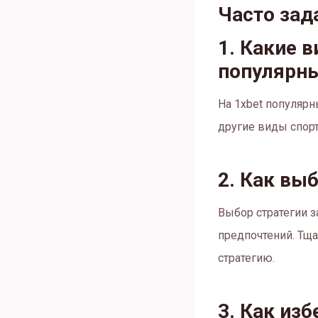
Часто зад
1. Какие 
популярны
На 1xbet популярн
другие виды спорт
2. Как вы
Выбор стратегии з
предпочтений. Тщ
стратегию.
3. Как из