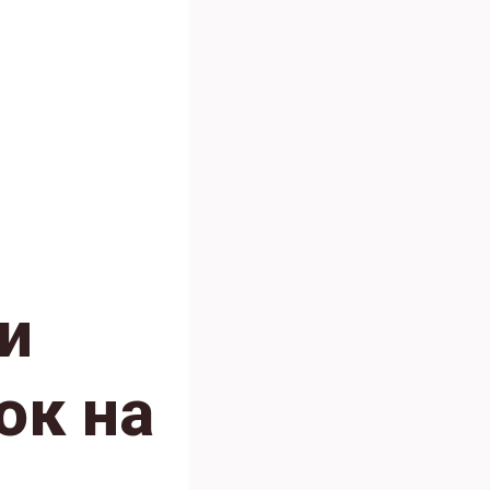
и
ок на