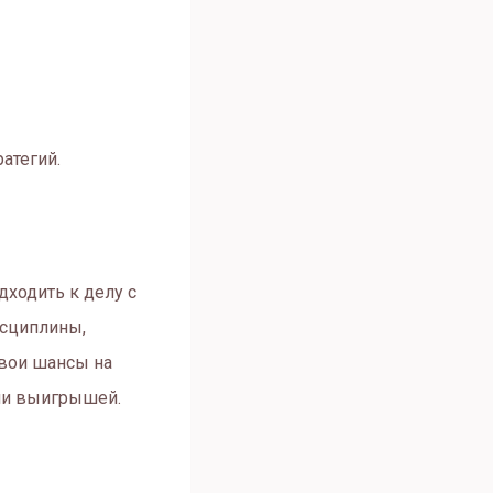
атегий.
дходить к делу с
исциплины,
свои шансы на
ции выигрышей.