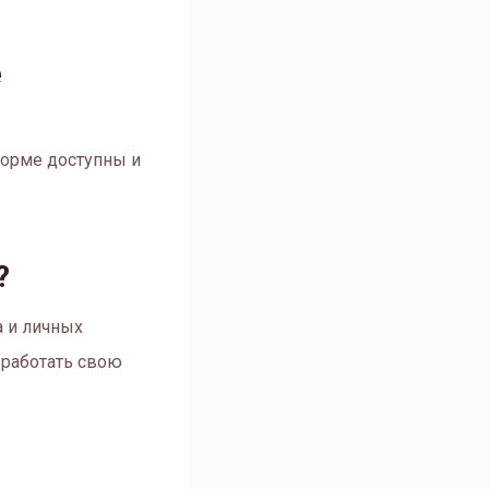
е
тформе доступны и
?
а и личных
зработать свою