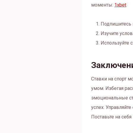
моменты:
1xbet
Подпишитесь н
Изучите услов
Используйте с
Заключен
Ставки на спорт м
умом. Избегая ра
эмоциональные ст
успех. Управляйт
Поставьте на себя 