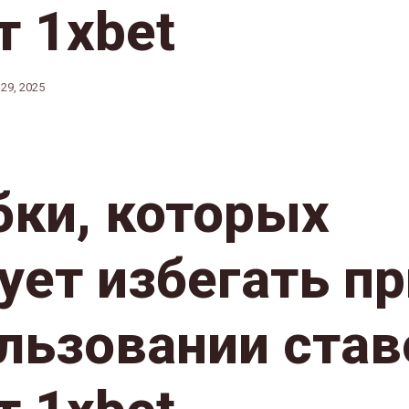
т 1xbet
29, 2025
ки, которых
ует избегать пр
льзовании став