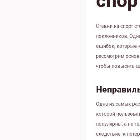
спор
Ставки на спорт с
поклонников. Одн
ошибок, которые м
рассмотрим основн
чтобы повысить ш
Неправил
Одна из самых ра
которой пользоват
популярны, а не т
следствие, к пот