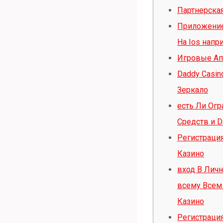
Партнерска
Приложение 
На Ios нап
Игровые Ап
Daddy Casin
Зеркало
есть Ли Ог
Средств и D
Регистраци
Казино
вход В Личн
всему Всем
Казино
Регистраци