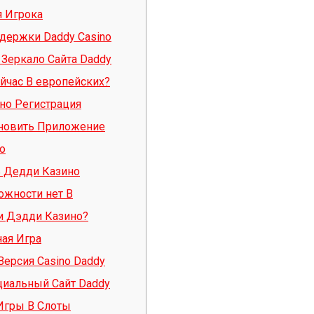
я Игрока
держки Daddy Casino
 Зеркало Сайта Daddy
ейчас В европейских?
но Регистрация
ановить Приложение
no
 Дедди Казино
ожности нет В
 Дэдди Казино?
ная Игра
ерсия Casino Daddy
циальный Сайт Daddy
 Игры В Слоты