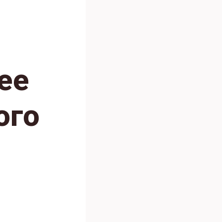
ее
ого