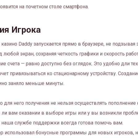
оявится на почетном столе смартфона.
ия Игрока
казино Daddy запускается прямо в браузере, не подзывая з
д любой экран, сохраняя четкость графики и скорость работ
ие счета — равно доступно без оглядок. Это удобно дли тех
очет привязываться ко стационарному устройству. Создани
ино заняло меньше минуты.
 для него получения не нельзя осуществлять пополнение с
 ли вам оказании в выборе игры или у вы возникли проб
 наша службе поддержки всегда готова помочь вам.
ор использовал бонусные программы для новых игроков, 