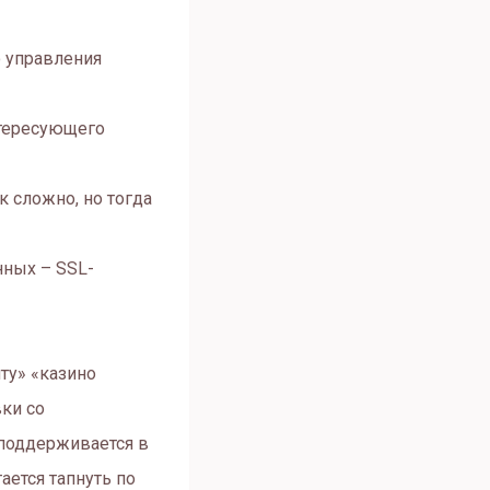
 управления
нтересующего
к сложно, но тогда
нных – SSL-
ту» «казино
вки со
 поддерживается в
ется тапнуть по