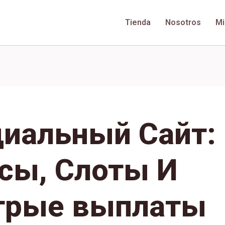
Tienda
Nosotros
Mi
иальный Сайт:
сы, Слоты И
трые выплаты