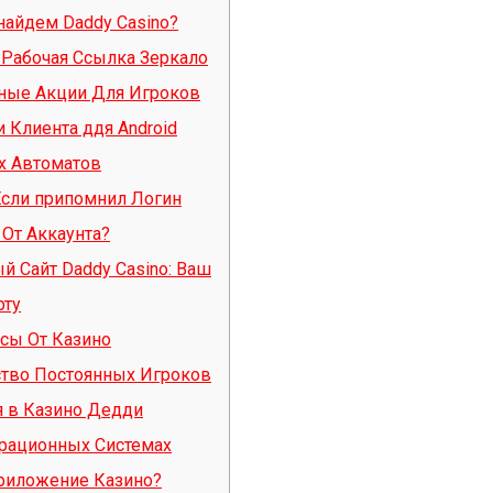
найдем Daddy Casino?
 Рабочая Ссылка Зеркало
ные Акции Для Игроков
 Клиента ддя Android
х Автоматов
Если припомнил Логин
От Аккаунта?
 Сайт Daddy Casino: Ваш
рту
сы От Казино
тво Постоянных Игроков
я в Казино Дедди
ерационных Системах
риложение Казино?