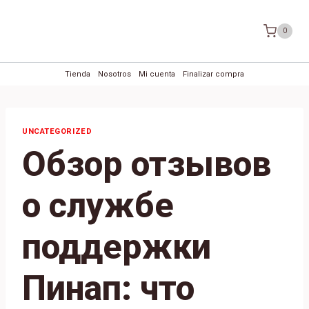
Saltar
al
0
contenido
Tienda
Nosotros
Mi cuenta
Finalizar compra
UNCATEGORIZED
Обзор отзывов
о службе
поддержки
Пинап: что