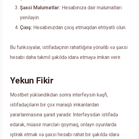
Şəxsi Məlumatlar:
Hesabınıza dair məlumatları
yeniləyin.
Çıxış:
Hesabınızdan çıxış etməqdən ehtiyatlı olun.
Bu funksiyalar, istifadəçinin rahatlığına yönəlib və şəxsi
hesabı daha təkmil şəkildə idarə etməyə imkan verir.
Yekun Fikir
Mostbet yükləndikdən sonra interfeysin kəşfi,
istifadəçilərin bir çox maraqlı imkanlardan
yararlanmasına şərait yaradır. İnterfeysdən istifadə
edərək, müasir mərcləri qoymaq, onlayn oyunlarda
iştirak etmək və şəxsi hesabı rahat bir şəkildə idarə