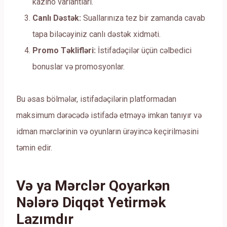
kazino variantları.
Canlı Dəstək:
Suallarınıza tez bir zamanda cavab
tapa biləcəyiniz canlı dəstək xidməti.
Promo Təklifləri:
İstifadəçilər üçün cəlbedici
bonuslar və promosyonlar.
Bu əsas bölmələr, istifadəçilərin platformadan
maksimum dərəcədə istifadə etməyə imkan tanıyır və
idman mərclərinin və oyunların ürəyincə keçirilməsini
təmin edir.
Və ya Mərclər Qoyarkən
Nələrə Diqqət Yetirmək
Lazımdır