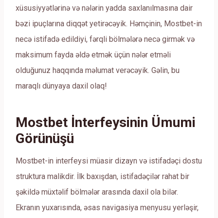
xüsusiyyətlərinə və nələrin yadda saxlanılmasına dair
bəzi ipuçlarına diqqət yetirəcəyik. Həmçinin, Mostbet-in
necə istifadə edildiyi, fərqli bölmələrə necə girmək və
maksimum fayda əldə etmək üçün nələr etməli
olduğunuz haqqında məlumat verəcəyik. Gəlin, bu
maraqlı dünyaya daxil olaq!
Mostbet İnterfeysinin Ümumi
Görünüşü
Mostbet-in interfeysi müasir dizayn və istifadəçi dostu
struktura malikdir. İlk baxışdan, istifadəçilər rahat bir
şəkildə müxtəlif bölmələr arasında daxil ola bilər.
Ekranın yuxarısında, əsas navigasiya menyusu yerləşir,