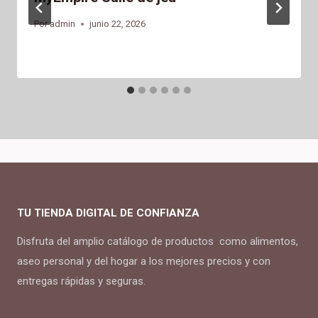
Por
admin
junio 22, 2026
TU TIENDA DIGITAL DE CONFIANZA
Disfruta del amplio catálogo de productos como alimentos,
aseo personal y del hogar a los mejores precios y con
entregas rápidas y seguras.