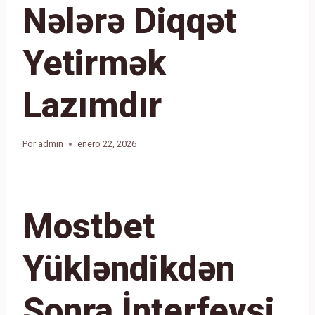
Nələrə Diqqət
Yetirmək
Lazımdır
Por
admin
enero 22, 2026
Mostbet
Yükləndikdən
Sonra İnterfeysi