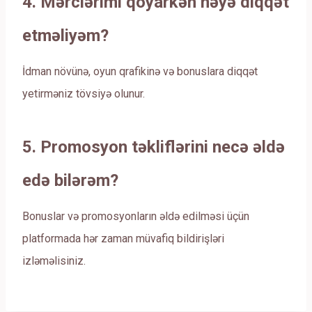
4. Mərclərimi qoyarkən nəyə diqqət
etməliyəm?
İdman növünə, oyun qrafikinə və bonuslara diqqət
yetirməniz tövsiyə olunur.
5. Promosyon təkliflərini necə əldə
edə bilərəm?
Bonuslar və promosyonların əldə edilməsi üçün
platformada hər zaman müvafiq bildirişləri
izləməlisiniz.