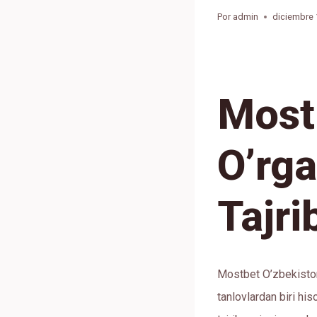
Por
admin
diciembre 
Most
O’rga
Tajri
Mostbet O’zbekiston,
tanlovlardan biri hi