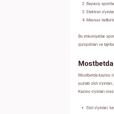
Bazaviy sportlar
Elektron o’yinla
Maxsus tadbirla
Bu imkoniyatlar spor
qiziqishlari va tajri
Mostbetda 
Mostbetda kazino o’yi
yuzlab slot o’yinlari,
Kazino o’yinlari oras
Slot o’yinlari: t