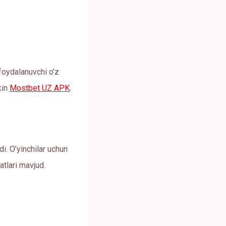
 foydalanuvchi o’z
kin
Mostbet UZ APK
.
di. O’yinchilar uchun
yatlari mavjud.