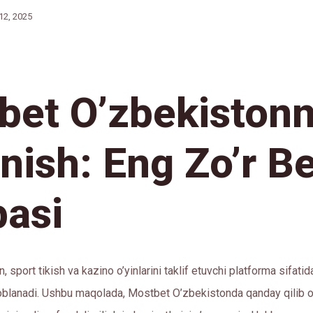
12, 2025
bet O’zbekistonn
nish: Eng Zo’r B
basi
 sport tikish va kazino o’yinlarini taklif etuvchi platforma sifati
soblanadi. Ushbu maqolada, Mostbet O’zbekistonda qanday qilib o’