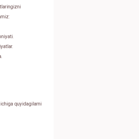
laringizni
amiz:
niyati.
yatlar.
a.
ichiga quyidagilarni