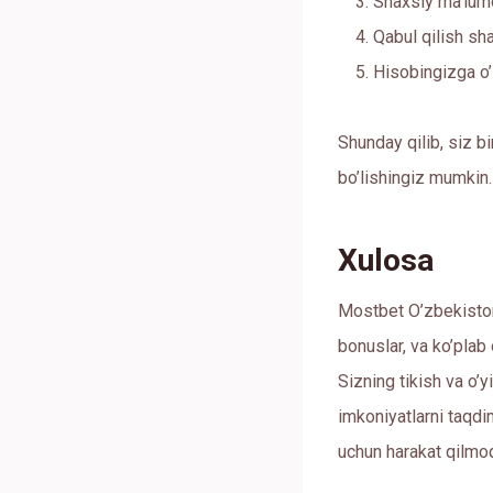
Shaxsiy ma’lumot
Qabul qilish shar
Hisobingizga o’z
Shunday qilib, siz b
bo’lishingiz mumkin.
Xulosa
Mostbet O’zbekiston, 
bonuslar, va ko’plab o
Sizning tikish va o’
imkoniyatlarni taqdi
uchun harakat qilmoq