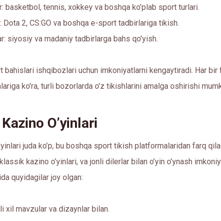
: basketbol, tennis, xokkey va boshqa ko’plab sport turlari.
r: Dota 2, CS:GO va boshqa e-sport tadbirlariga tikish.
r: siyosiy va madaniy tadbirlarga bahs qo’yish.
t bahislari ishqibozlari uchun imkoniyatlarni kengaytiradi. Har bir
balariga ko’ra, turli bozorlarda o’z tikishlarini amalga oshirishi mum
Kazino O’yinlari
nlari juda ko’p, bu boshqa sport tikish platformalaridan farq qila
 klassik kazino o’yinlari, va jonli dilerlar bilan o’yin o’ynash imkoni
ida quyidagilar joy olgan:
urli xil mavzular va dizaynlar bilan.