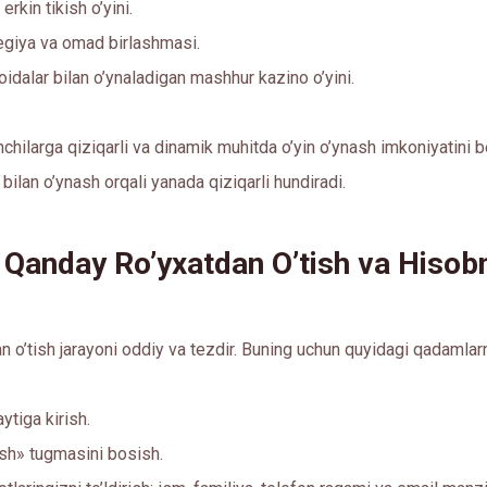
erkin tikish o’yini.
tegiya va omad birlashmasi.
idalar bilan o’ynaladigan mashhur kazino o’yini.
inchilarga qiziqarli va dinamik muhitda o’yin o’ynash imkoniyatini 
r bilan o’ynash orqali yanada qiziqarli hundiradi.
Qanday Ro’yxatdan O’tish va Hisobn
 o’tish jarayoni oddiy va tezdir. Buning uchun quyidagi qadamlar
tiga kirish.
ish» tugmasini bosish.