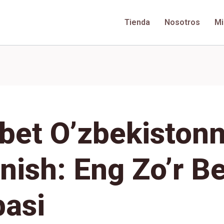
Tienda
Nosotros
Mi
bet O’zbekistonn
nish: Eng Zo’r B
basi