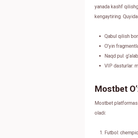
yanada kashf qilishg
kengaytiring. Quyida
Qabul qilish bon
O’yin fragmentla
Naqd pul: g’alab
VIP dasturlar: m
Mostbet O’
Mostbet platformasi 
oladi:
Futbol: chempion