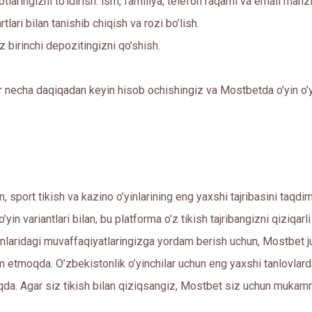
laringizni to’ldirish: ism, familiya, telefon raqami va email manzi
tlari bilan tanishib chiqish va rozi bo’lish.
 birinchi depozitingizni qo’shish.
ir necha daqiqadan keyin hisob ochishingiz va Mostbetda o’yin o
sport tikish va kazino o’yinlarining eng yaxshi tajribasini taqdim 
’yin variantlari bilan, bu platforma o’z tikish tajribangizni qiziqarli
yinlaridagi muvaffaqiyatlaringizga yordam berish uchun, Mostbet j
m etmoqda. O’zbekistonlik o’yinchilar uchun eng yaxshi tanlovlard
da. Agar siz tikish bilan qiziqsangiz, Mostbet siz uchun mukamm