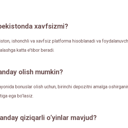
bekistonda xavfsizmi?
ton, ishonchli va xavfsiz platforma hisoblanadi va foydalanuvchi
alashga katta e’tibor beradi.
anday olish mumkin?
rayonida bonuslar olish uchun, birinchi depozitni amalga oshirgani
tiga ega bo’lasiz.
nday qiziqarli o’yinlar mavjud?