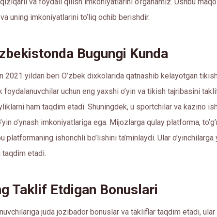
 qiziqarli va foydali qilish imkoniyatlarini o’rganamiz. Ushbu maq
a uning imkoniyatlarini to’liq ochib berishdir.
zbekistonda Bugungi Kunda
 2021 yildan beri O’zbek dixkolarida qatnashib kelayotgan tikish
k foydalanuvchilar uchun eng yaxshi o’yin va tikish tajribasini takli
liklarni ham taqdim etadi. Shuningdek, u sportchilar va kazino is
’yin o’ynash imkoniyatlariga ega. Mijozlarga qulay platforma, to’g’
u platformaning ishonchli bo’lishini ta’minlaydi. Ular o’yinchilarga 
i taqdim etadi.
g Taklif Etdigan Bonuslari
vchilariga juda jozibador bonuslar va takliflar taqdim etadi, ular t