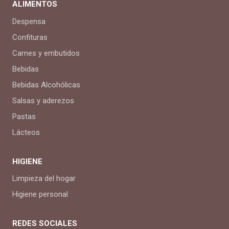
ALIMENTOS
Despensa
Confituras
Carnes y embutidos
Bebidas
Bebidas Alcohólicas
Salsas y aderezos
Pastas
Lácteos
HIGIENE
Limpieza del hogar
Higiene personal
REDES SOCIALES