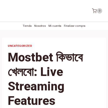
Saltar
al
0
contenido
Tienda
Nosotros
Mi cuenta
Finalizar compra
UNCATEGORIZED
Mostbet কিভাবে
খেলবো: Live
Streaming
Features