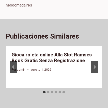
hebdomadaires
Publicaciones Similares
Gioca roleta online Alla Slot Ramses
Book Gratis Senza Registrazione
Por
admin
agosto 1, 2026