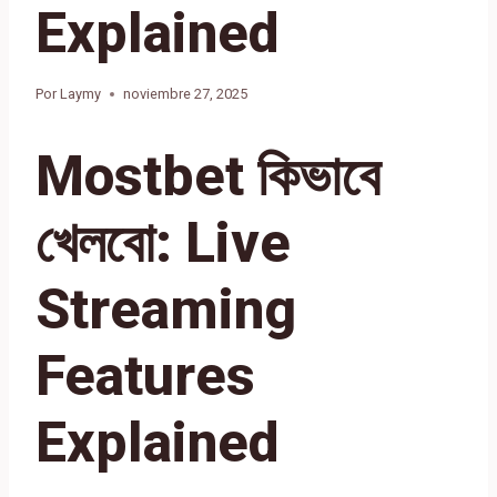
Explained
Por
Laymy
noviembre 27, 2025
Mostbet কিভাবে
খেলবো: Live
Streaming
Features
Explained