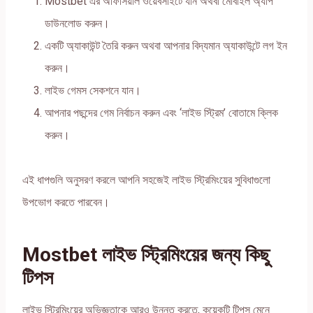
Mostbet এর অফিসিয়াল ওয়েবসাইটে যান অথবা মোবাইল অ্যাপ
ডাউনলোড করুন।
একটি অ্যাকাউন্ট তৈরি করুন অথবা আপনার বিদ্যমান অ্যাকাউন্টে লগ ইন
করুন।
লাইভ গেমস সেকশনে যান।
আপনার পছন্দের গেম নির্বাচন করুন এবং ‘লাইভ স্ট্রিম’ বোতামে ক্লিক
করুন।
এই ধাপগুলি অনুসরণ করলে আপনি সহজেই লাইভ স্ট্রিমিংয়ের সুবিধাগুলো
উপভোগ করতে পারবেন।
Mostbet লাইভ স্ট্রিমিংয়ের জন্য কিছু
টিপস
লাইভ স্ট্রিমিংয়ের অভিজ্ঞতাকে আরও উন্নত করতে, কয়েকটি টিপস মেনে