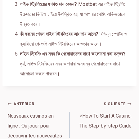
লাইভ স্ট্রিমিংয়ের গুণগত মান কেমন?
Mostbet এর লাইভ স্ট্রিমিং
উচ্চমানের ভিডিও চাইয়ে উপস্থিত হয়, যা আপনার গেমিং অভিজ্ঞতাকে
উন্নত করে।
কী ধরনের গেমস লাইভ স্ট্রিমিংয়ের আওতায় আসে?
বিভিন্ন স্পোর্টস ও
ক্যাসিনো গেমগুলি লাইভ স্ট্রিমিংয়ের আওতায় আসে।
লাইভ স্ট্রিমিং এর সময় কি খেলোয়াড়দের সাথে আলোচনা করা সম্ভব?
হ্যাঁ, লাইভ স্ট্রিমিংয়ের সময় আপনারা অন্যান্য খেলোয়াড়দের সাথে
আলোচনা করতে পারবেন।
Navegación
ANTERIOR
SIGUIENTE
de
Nouveaux casinos en
«How To Start A Casino:
entradas
ligne : Où jouer pour
The Step-by-step Guide
découvrir les nouveautés