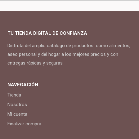
TU TIENDA DIGITAL DE CONFIANZA
Disfruta del amplio catálogo de productos como alimentos,
aseo personal y del hogar a los mejores precios y con
entregas rápidas y seguras.
NAVEGACIÓN
Tienda
Nosotros
Mi cuenta
Finalizar compra