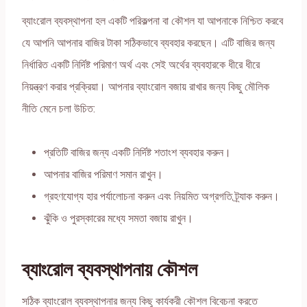
ব্যাংরোল ব্যবস্থাপনা হল একটি পরিকল্পনা বা কৌশল যা আপনাকে নিশ্চিত করবে
যে আপনি আপনার বাজির টাকা সঠিকভাবে ব্যবহার করছেন। এটি বাজির জন্য
নির্ধারিত একটি নির্দিষ্ট পরিমাণ অর্থ এবং সেই অর্থের ব্যবহারকে ধীরে ধীরে
নিয়ন্ত্রণ করার প্রক্রিয়া। আপনার ব্যাংরোল বজায় রাখার জন্য কিছু মৌলিক
নীতি মেনে চলা উচিত:
প্রতিটি বাজির জন্য একটি নির্দিষ্ট শতাংশ ব্যবহার করুন।
আপনার বাজির পরিমাণ সমান রাখুন।
গ্রহণযোগ্য হার পর্যালোচনা করুন এবং নিয়মিত অগ্রগতি ট্র্যাক করুন।
ঝুঁকি ও পুরস্কারের মধ্যে সমতা বজায় রাখুন।
ব্যাংরোল ব্যবস্থাপনায় কৌশল
সঠিক ব্যাংরোল ব্যবস্থাপনার জন্য কিছু কার্যকরী কৌশল বিবেচনা করতে