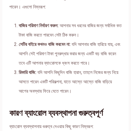
পারেন। এগুলো নিম্নরূপ:
বাজির পরিমাণ নির্ধারণ করুন:
আপনার সব ধরনের বাজির জন্য সর্বাধিক কত
টাকা বাজি করতে পারবেন সেটা ঠিক করুন।
সেটির বাইরে কখনও বাজি করবেন না:
যদি আপনার বাজি হারিয়ে যায়, এবং
আপনি সেই পরিমাণ টাকা পুনরুদ্ধার করার জন্য একটি বড় বাজি করেন
তবে এটি আপনার ব্যাংরোলকে ধ্বংস করতে পারে।
রিকারি বাজি:
যদি আপনি কিছুদিন বাজি হারান, তাহলে নিজের জন্য নিয়ে
আসতে পারেন একটি পরিকল্পনা, যাতে আস্তে আস্তে বাজি বাড়িয়ে
আগের অবস্থায় ফিরে যেতে পারেন।
কারণ ব্যাংরোল ব্যবস্থাপনা গুরুত্বপূর্ণ
ব্যাংরোল ব্যবস্থাপনায় গুরুত্ব দেওয়ার কিছু কারণ নিম্নরূপ: