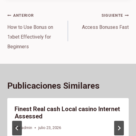
Navegación
ANTERIOR
SIGUIENTE
de
How to Use Bonus on
Access Bonuses Fast
entradas
1xbet Effectively for
Beginners
Publicaciones Similares
Finest Real cash Local casino Internet
Assessed
Por
admin
julio 23, 2026