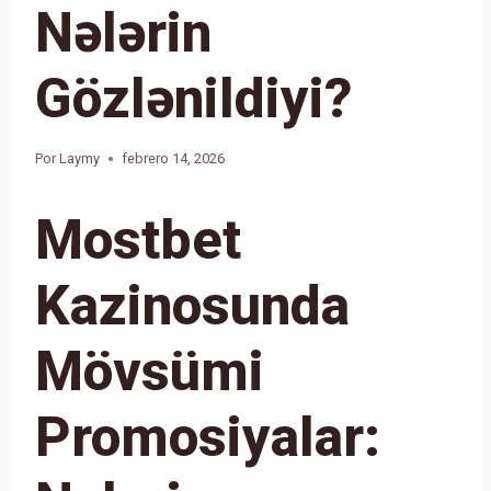
Nələrin
Gözlənildiyi?
Por
Laymy
febrero 14, 2026
Mostbet
Kazinosunda
Mövsümi
Promosiyalar: