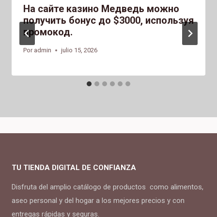
На сайте казино Медведь можно
получить бонус до $3000, используя
промокод.
Por
admin
julio 15, 2026
TU TIENDA DIGITAL DE CONFIANZA
Disfruta del amplio catálogo de productos como alimentos,
aseo personal y del hogar a los mejores precios y con
entregas rápidas y seguras.