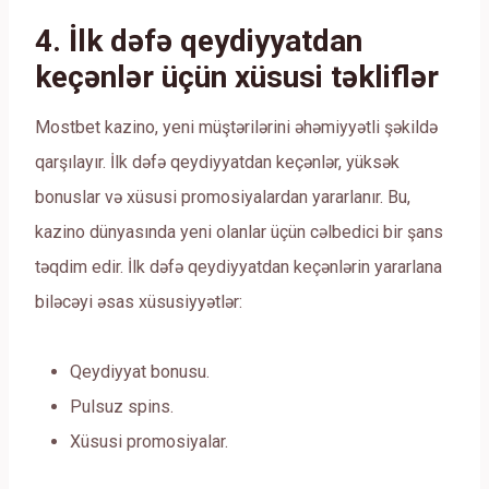
4. İlk dəfə qeydiyyatdan
keçənlər üçün xüsusi təkliflər
Mostbet kazino, yeni müştərilərini əhəmiyyətli şəkildə
qarşılayır. İlk dəfə qeydiyyatdan keçənlər, yüksək
bonuslar və xüsusi promosiyalardan yararlanır. Bu,
kazino dünyasında yeni olanlar üçün cəlbedici bir şans
təqdim edir. İlk dəfə qeydiyyatdan keçənlərin yararlana
biləcəyi əsas xüsusiyyətlər:
Qeydiyyat bonusu.
Pulsuz spins.
Xüsusi promosiyalar.