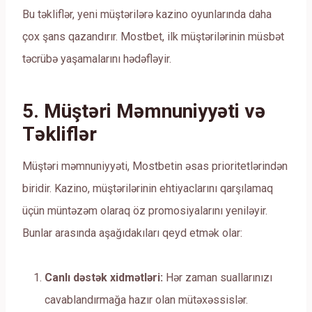
Bu təkliflər, yeni müştərilərə kazino oyunlarında daha
çox şans qazandırır. Mostbet, ilk müştərilərinin müsbət
təcrübə yaşamalarını hədəfləyir.
5. Müştəri Məmnuniyyəti və
Təkliflər
Müştəri məmnuniyyəti, Mostbetin əsas prioritetlərindən
biridir. Kazino, müştərilərinin ehtiyaclarını qarşılamaq
üçün müntəzəm olaraq öz promosiyalarını yeniləyir.
Bunlar arasında aşağıdakıları qeyd etmək olar:
Canlı dəstək xidmətləri:
Hər zaman suallarınızı
cavablandırmağa hazır olan mütəxəssislər.