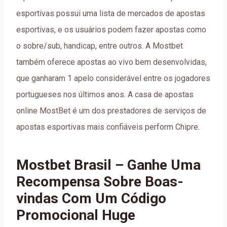
esportivas possui uma lista de mercados de apostas
esportivas, e os usuários podem fazer apostas como
o sobre/sub, handicap, entre outros. A Mostbet
também oferece apostas ao vivo bem desenvolvidas,
que ganharam 1 apelo considerável entre os jogadores
portugueses nos últimos anos. A casa de apostas
online MostBet é um dos prestadores de serviços de
apostas esportivas mais confiáveis perform Chipre.
Mostbet Brasil – Ganhe Uma
Recompensa Sobre Boas-
vindas Com Um Código
Promocional Huge