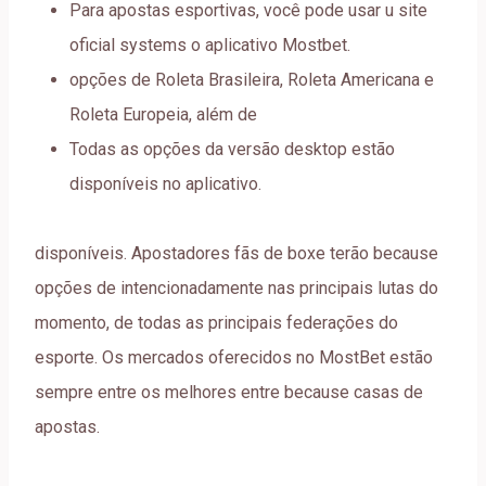
Para apostas esportivas, você pode usar u site
oficial systems o aplicativo Mostbet.
opções de Roleta Brasileira, Roleta Americana e
Roleta Europeia, além de
Todas as opções da versão desktop estão
disponíveis no aplicativo.
disponíveis. Apostadores fãs de boxe terão because
opções de intencionadamente nas principais lutas do
momento, de todas as principais federações do
esporte. Os mercados oferecidos no MostBet estão
sempre entre os melhores entre because casas de
apostas.