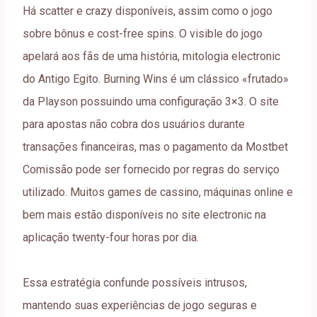
Há scatter e crazy disponíveis, assim como o jogo
sobre bônus e cost-free spins. O visible do jogo
apelará aos fãs de uma história, mitologia electronic
do Antigo Egito. Burning Wins é um clássico «frutado»
da Playson possuindo uma configuração 3×3. O site
para apostas não cobra dos usuários durante
transações financeiras, mas o pagamento da Mostbet
Comissão pode ser fornecido por regras do serviço
utilizado. Muitos games de cassino, máquinas online e
bem mais estão disponíveis no site electronic na
aplicação twenty-four horas por dia.
Essa estratégia confunde possíveis intrusos,
mantendo suas experiências de jogo seguras e