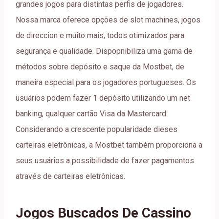
grandes jogos para distintas perfis de jogadores.
Nossa marca oferece opções de slot machines, jogos
de direccion e muito mais, todos otimizados para
segurança e qualidade. Dispopnibiliza uma gama de
métodos sobre depósito e saque da Mostbet, de
maneira especial para os jogadores portugueses. Os
usuários podem fazer 1 depósito utilizando um net
banking, qualquer cartão Visa da Mastercard.
Considerando a crescente popularidade dieses
carteiras eletrônicas, a Mostbet também proporciona a
seus usuários a possibilidade de fazer pagamentos
através de carteiras eletrônicas.
Jogos Buscados De Cassino