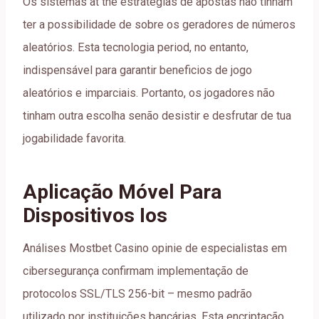
Os sistemas at the estratégias de apostas não tinham
ter a possibilidade de sobre os geradores de números
aleatórios. Esta tecnologia period, no entanto,
indispensável para garantir beneficios de jogo
aleatórios e imparciais. Portanto, os jogadores não
tinham outra escolha senão desistir e desfrutar de tua
jogabilidade favorita.
Aplicação Móvel Para
Dispositivos Ios
Análises Mostbet Casino opinie de especialistas em
cibersegurança confirmam implementação de
protocolos SSL/TLS 256-bit – mesmo padrão
utilizado por instituições bancárias. Esta encriptação