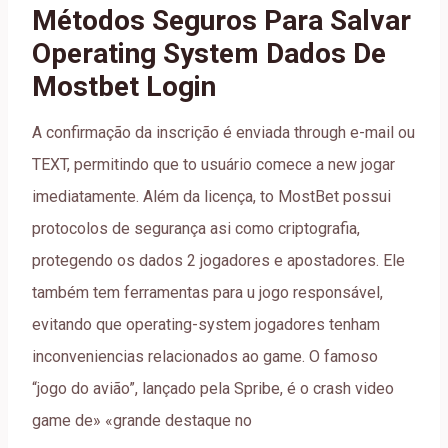
Métodos Seguros Para Salvar
Operating System Dados De
Mostbet Login
A confirmação da inscrição é enviada through e-mail ou
TEXT, permitindo que to usuário comece a new jogar
imediatamente. Além da licença, to MostBet possui
protocolos de segurança asi como criptografia,
protegendo os dados 2 jogadores e apostadores. Ele
também tem ferramentas para u jogo responsável,
evitando que operating-system jogadores tenham
inconveniencias relacionados ao game. O famoso
“jogo do avião”, lançado pela Spribe, é o crash video
game de» «grande destaque no