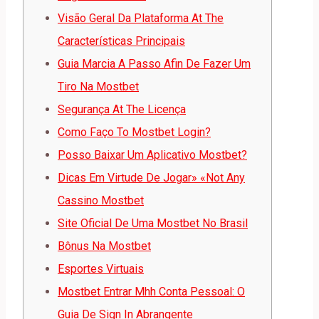
Visão Geral Da Plataforma At The
Características Principais
Guia Marcia A Passo Afin De Fazer Um
Tiro Na Mostbet
Segurança At The Licença
Como Faço To Mostbet Login?
Posso Baixar Um Aplicativo Mostbet?
Dicas Em Virtude De Jogar» «Not Any
Cassino Mostbet
Site Oficial De Uma Mostbet No Brasil
Bônus Na Mostbet
Esportes Virtuais
Mostbet Entrar Mhh Conta Pessoal: O
Guia De Sign In Abrangente