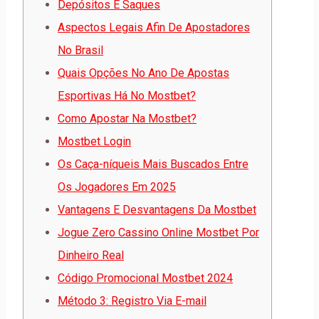
Depósitos E Saques
Aspectos Legais Afin De Apostadores
No Brasil
Quais Opções No Ano De Apostas
Esportivas Há No Mostbet?
Como Apostar Na Mostbet?
Mostbet Login
Os Caça-níqueis Mais Buscados Entre
Os Jogadores Em 2025
Vantagens E Desvantagens Da Mostbet
Jogue Zero Cassino Online Mostbet Por
Dinheiro Real
Código Promocional Mostbet 2024
Método 3: Registro Via E-mail