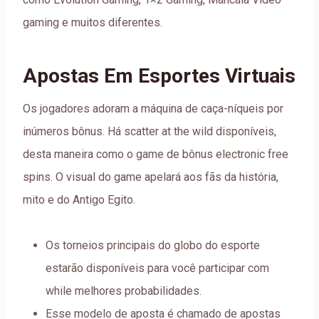
gaming e muitos diferentes.
Apostas Em Esportes Virtuais
Os jogadores adoram a máquina de caça-níqueis por
inúmeros bônus. Há scatter at the wild disponíveis,
desta maneira como o game de bônus electronic free
spins. O visual do game apelará aos fãs da história,
mito e do Antigo Egito.
Os torneios principais do globo do esporte
estarão disponíveis para você participar com
while melhores probabilidades.
Esse modelo de aposta é chamado de apostas