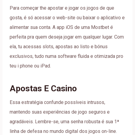
Para começar the apostar e jogar os jogos de que
gosta, é só acessar o web-site ou baixar o aplicativo e
alimentar sua conta. A app iOS de uma Mostbet é
perfeita pra quem deseja jogar em qualquer lugar. Com
ela, tu acessas slots, apostas ao listo e bónus
exclusivos, tudo numa software fluida e otimizada pro
teu i phone ou iPad.
Apostas E Casino
Essa estratégia confunde possíveis intrusos,
mantendo suas experiências de jogo seguros e
agradáveis. Lembre-se, uma senha robusta é sua 1ª
linha de defesa no mundo digital dos jogos on-line.