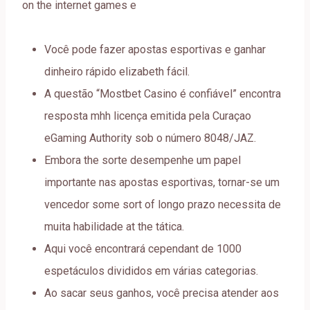
on the internet games e
Você pode fazer apostas esportivas e ganhar
dinheiro rápido elizabeth fácil.
A questão “Mostbet Casino é confiável” encontra
resposta mhh licença emitida pela Curaçao
eGaming Authority sob o número 8048/JAZ.
Embora the sorte desempenhe um papel
importante nas apostas esportivas, tornar-se um
vencedor some sort of longo prazo necessita de
muita habilidade at the tática.
Aqui você encontrará cependant de 1000
espetáculos divididos em várias categorias.
Ao sacar seus ganhos, você precisa atender aos