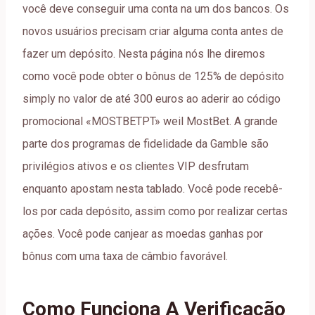
você deve conseguir uma conta na um dos bancos. Os
novos usuários precisam criar alguma conta antes de
fazer um depósito. Nesta página nós lhe diremos
como você pode obter o bônus de 125% de depósito
simply no valor de até 300 euros ao aderir ao código
promocional «MOSTBETPT» weil MostBet. A grande
parte dos programas de fidelidade da Gamble são
privilégios ativos e os clientes VIP desfrutam
enquanto apostam nesta tablado. Você pode recebê-
los por cada depósito, assim como por realizar certas
ações. Você pode canjear as moedas ganhas por
bônus com uma taxa de câmbio favorável.
Como Funciona A Verificação