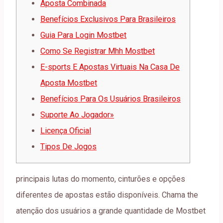
Aposta Combinada
Benefícios Exclusivos Para Brasileiros
Guia Para Login Mostbet
Como Se Registrar Mhh Mostbet
E-sports E Apostas Virtuais Na Casa De
Aposta Mostbet
Benefícios Para Os Usuários Brasileiros
Suporte Ao Jogador»
Licença Oficial
Tipos De Jogos
principais lutas do momento, cinturões e opções
diferentes de apostas estão disponíveis. Chama the
atenção dos usuários a grande quantidade de Mostbet