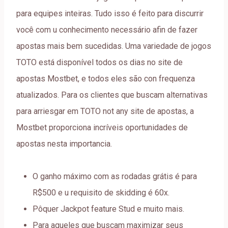
para equipes inteiras. Tudo isso é feito para discurrir
você com u conhecimento necessário afin de fazer
apostas mais bem sucedidas. Uma variedade de jogos
TOTO está disponível todos os dias no site de
apostas Mostbet, e todos eles são con frequenza
atualizados. Para os clientes que buscam alternativas
para arriesgar em TOTO not any site de apostas, a
Mostbet proporciona incríveis oportunidades de
apostas nesta importancia.
O ganho máximo com as rodadas grátis é para
R$500 e u requisito de skidding é 60x.
Pôquer Jackpot feature Stud e muito mais.
Para aqueles que buscam maximizar seus