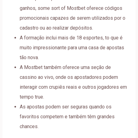
ganhos, some sort of Mostbet oferece códigos
promocionais capazes de serem utilizados por o
cadastro ou ao realizar depósitos.
A formação inclui mais de 18 esportes, to que é
muito impressionante para uma casa de apostas
tão nova.
A Mostbet também oferece uma seção de
cassino ao vivo, onde os apostadores podem
interagir com crupiês reais e outros jogadores em
tempo true.
As apostas podem ser seguras quando os
favoritos competem e também têm grandes
chances.