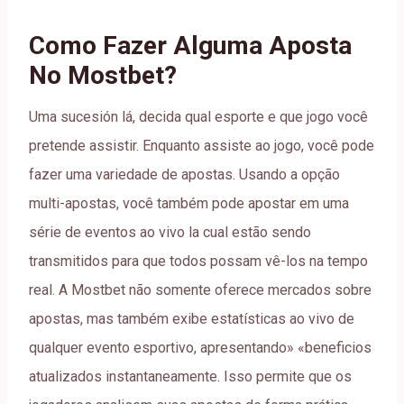
Como Fazer Alguma Aposta
No Mostbet?
Uma sucesión lá, decida qual esporte e que jogo você
pretende assistir. Enquanto assiste ao jogo, você pode
fazer uma variedade de apostas. Usando a opção
multi-apostas, você também pode apostar em uma
série de eventos ao vivo la cual estão sendo
transmitidos para que todos possam vê-los na tempo
real. A Mostbet não somente oferece mercados sobre
apostas, mas também exibe estatísticas ao vivo de
qualquer evento esportivo, apresentando» «beneficios
atualizados instantaneamente. Isso permite que os