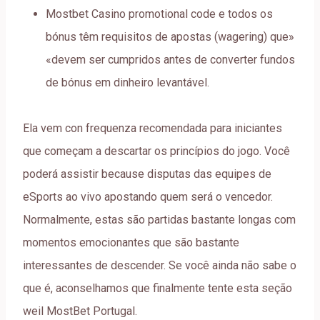
Mostbet Casino promotional code e todos os
bónus têm requisitos de apostas (wagering) que»
«devem ser cumpridos antes de converter fundos
de bónus em dinheiro levantável.
Ela vem con frequenza recomendada para iniciantes
que começam a descartar os princípios do jogo. Você
poderá assistir because disputas das equipes de
eSports ao vivo apostando quem será o vencedor.
Normalmente, estas são partidas bastante longas com
momentos emocionantes que são bastante
interessantes de descender. Se você ainda não sabe o
que é, aconselhamos que finalmente tente esta seção
weil MostBet Portugal.