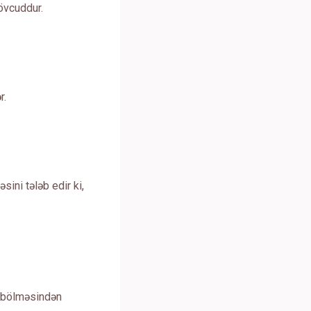
mövcuddur.
r.
sini tələb edir ki,
r bölməsindən