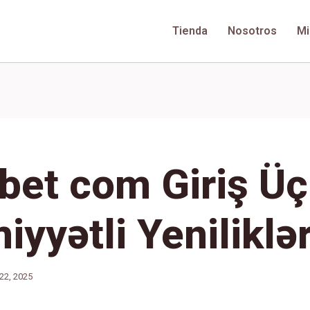
Tienda
Nosotros
Mi
bet com Giriş Ü
yyətli Yeniliklə
22, 2025