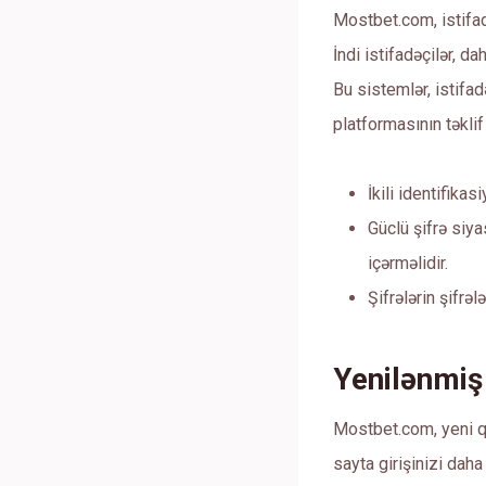
Mostbet.com, istifad
İndi istifadəçilər, d
Bu sistemlər, istifa
platformasının təklif
İkili identifikas
Güclü şifrə siya
içərməlidir.
Şifrələrin şifrə
Yenilənmiş
Mostbet.com, yeni qe
sayta girişinizi dah