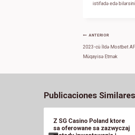
istifadə edə bilərsin
Navegación
ANTERIOR
de
2023-cü İldə Mostbet APK
entradas
Müqayisə Etmək
Publicaciones Similare
lárd
Z SG Casino Poland ktore
sa oferowane sa zazwyczaj