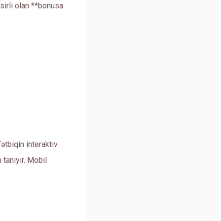
sirli olan **bonusa
ətbiqin interaktiv
 tanıyır. Mobil