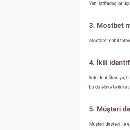
Yeni istifadəçilər üç
3. Mostbet mo
Mostbet mobil tətbiq
4. İkili ident
İkili identifikasiya, 
bu da əlavə təhlükəsi
5. Müştəri də
Müştəri dəstəyi ilə 