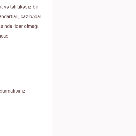
t və təhlükəsiz bir
andartları, cazibədar
asında lider olmağı
acaq.
durmalısınız.