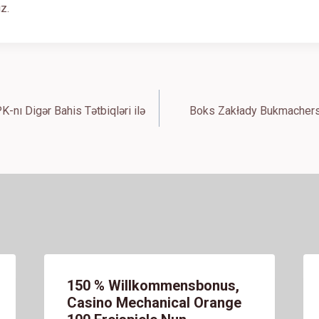
iz.
-nı Digər Bahis Tətbiqləri ilə
Boks Zakłady Bukmachers
s
150 % Willkommensbonus,
Casino Mechanical Orange