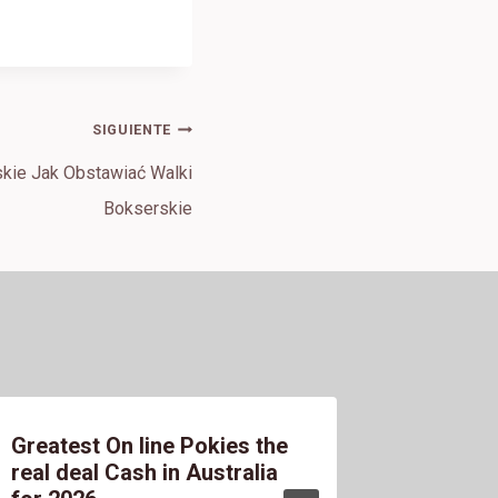
SIGUIENTE
kie Jak Obstawiać Walki
Bokserskie
Greatest On line Pokies the
Better 
real deal Cash in Australia
maestro