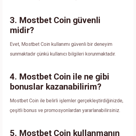
3. Mostbet Coin güvenli
midir?
Evet, Mostbet Coin kullanımı güvenli bir deneyim
sunmaktadır çünkü kullanıcı bilgileri korunmaktadır.
4. Mostbet Coin ile ne gibi
bonuslar kazanabilirim?
Mostbet Coin ile belirli işlemler gerçekleştirdiğinizde,
çeşitli bonus ve promosyonlardan yararlanabilirsiniz.
5. Mostbet Coin kullanmanın