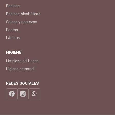
Bebidas
Bebidas Alcohólicas
Salsas y aderezos
Pastas
Lácteos
HIGIENE
Limpieza del hogar
Higiene personal
REDES SOCIALES