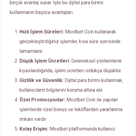
birçok avantaj sunar. İşte bu dijital para birimi
kullanmanın başlıca avantajları:
Hızlı İşlem Süreleri:
Mostbet Coin kullanarak
gerçekleştirdiğiniz işlemler, kısa süre içerisinde
tamamlanır.
Düşük İşlem Ücretleri:
Geleneksel yöntemlerle
kıyaslandığında, işlem ücretleri oldukça düşüktür.
Gizlilik ve Güvenlik:
Dijital para birimi kullanmak,
kullanıcıların bilgilerini koruma altına alır.
Özel Promosyonlar:
Mostbet Coin ile yapılan
işlemlerde özel bonus ve tekliflerden yararlanma
imkanı vardır.
Kolay Erişim:
Mostbet platformunda kullanıcı