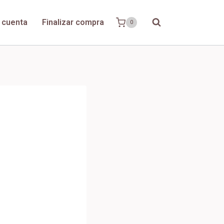
 cuenta
Finalizar compra
0