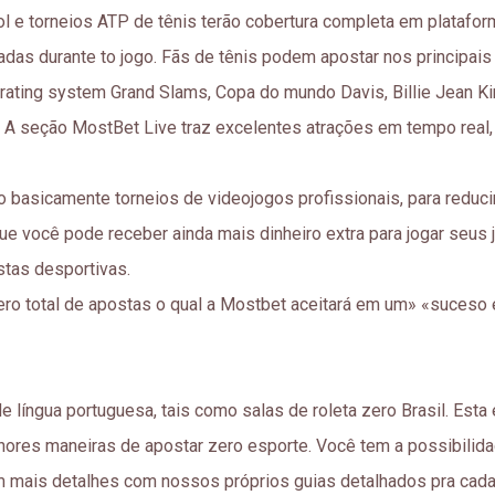
bol e torneios ATP de tênis terão cobertura completa em platafo
zadas durante to jogo. Fãs de tênis podem apostar nos principai
erating system Grand Slams, Copa do mundo Davis, Billie Jean Ki
 A seção MostBet Live traz excelentes atrações em tempo real,
 basicamente torneios de videojogos profissionais, para reducir
que você pode receber ainda mais dinheiro extra para jogar seus 
stas desportivas.
ero total de apostas o qual a Mostbet aceitará em um» «suceso 
e língua portuguesa, tais como salas de roleta zero Brasil. Esta
hores maneiras de apostar zero esporte. Você tem a possibili
mais detalhes com nossos próprios guias detalhados pra cada t