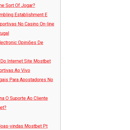
e Sort Of Jogar?
mbling Establishment E
ortivas No Casino On-line
tugal
lectronic Opiniões De
Do Internet Site Mostbet
rtivas Ao Vivo
gais Para Apostadores No
a O Suporte Ao Cliente
et?
Boas-vindas Mostbet Pt