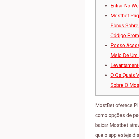
Entrar No Web
Mostbet Paq
Bônus Sobre
Código Prom
Posso Acess
Meio De Um A
Levantament
O Os Quais 
Sobre O Mos
MostBet oferece PIC
como opções de paga
baixar Mostbet atra
que o app esteja di