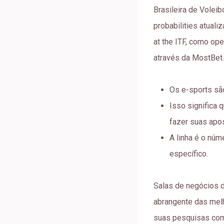
Brasileira de Volei
probabilities atuali
at the ITF, como op
através da MostBet.
Os e-sports são
Isso significa 
fazer suas apo
A linha é o núm
específico.
Salas de negócios d
abrangente das mel
suas pesquisas com 