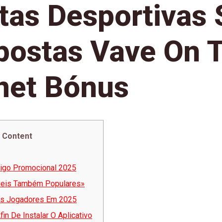
tas Desportivas 
postas Vave On 
rnet Bónus
Content
igo Promocional 2025
ueis Também Populares»
s Jogadores Em 2025
in De Instalar O Aplicativo