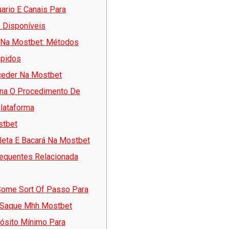
ario E Canais Para
 Disponíveis
 Na Mostbet: Métodos
ápidos
eder Na Mostbet
na O Procedimento De
lataforma
stbet
oleta E Bacará Na Mostbet
equentes Relacionada
Some Sort Of Passo Para
 Saque Mhh Mostbet
ósito Mínimo Para