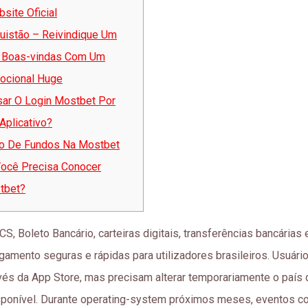
site Oficial
uistão – Reivindique Um
 Boas-vindas Com Um
ocional Huge
ar O Login Mostbet Por
plicativo?
o De Fundos Na Mostbet
Você Precisa Conocer
tbet?
S, Boleto Bancário, carteiras digitais, transferências bancárias
mento seguras e rápidas para utilizadores brasileiros. Usuár
vés da App Store, mas precisam alterar temporariamente o país
sponível. Durante operating-system próximos meses, eventos c