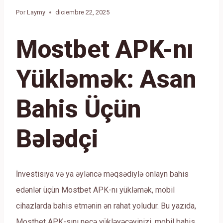
Por
Laymy
diciembre 22, 2025
Mostbet APK-nı
Yükləmək: Asan
Bahis Üçün
Bələdçi
İnvestisiya və ya əyləncə məqsədiylə onlayn bahis
edənlər üçün Mostbet APK-nı yükləmək, mobil
cihazlarda bahis etmənin ən rahat yoludur. Bu yazıda,
Mostbet APK-sını necə yükləyəcəyinizi, mobil bahis