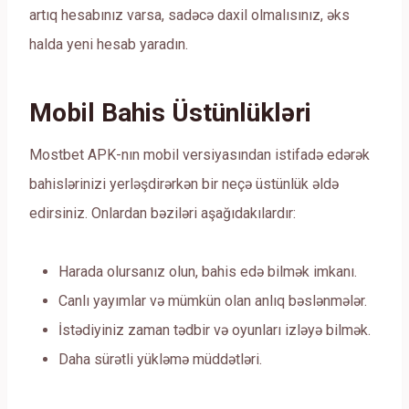
artıq hesabınız varsa, sadəcə daxil olmalısınız, əks
halda yeni hesab yaradın.
Mobil Bahis Üstünlükləri
Mostbet APK-nın mobil versiyasından istifadə edərək
bahislərinizi yerləşdirərkən bir neçə üstünlük əldə
edirsiniz. Onlardan bəziləri aşağıdakılardır:
Harada olursanız olun, bahis edə bilmək imkanı.
Canlı yayımlar və mümkün olan anlıq bəslənmələr.
İstədiyiniz zaman tədbir və oyunları izləyə bilmək.
Daha sürətli yükləmə müddətləri.