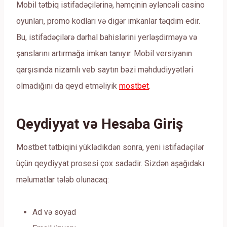
Mobil tətbiq istifadəçilərinə, həmçinin əyləncəli casino
oyunları, promo kodları və digər imkanlar təqdim edir.
Bu, istifadəçilərə dərhal bahislərini yerləşdirməyə və
şanslarını artırmağa imkan tanıyır. Mobil versiyanın
qarşısında nizamlı veb saytın bəzi məhdudiyyətləri
olmadığını da qeyd etməliyik
mostbet
.
Qeydiyyat və Hesaba Giriş
Mostbet tətbiqini yüklədikdən sonra, yeni istifadəçilər
üçün qeydiyyat prosesi çox sadədir. Sizdən aşağıdakı
məlumatlar tələb olunacaq:
Ad və soyad