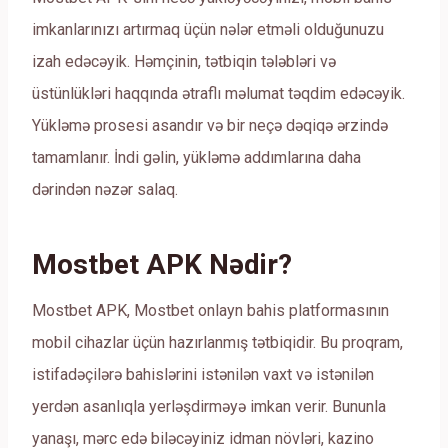
imkanlarınızı artırmaq üçün nələr etməli olduğunuzu
izah edəcəyik. Həmçinin, tətbiqin tələbləri və
üstünlükləri haqqında ətraflı məlumat təqdim edəcəyik.
Yükləmə prosesi asandır və bir neçə dəqiqə ərzində
tamamlanır. İndi gəlin, yükləmə addımlarına daha
dərindən nəzər salaq.
Mostbet APK Nədir?
Mostbet APK, Mostbet onlayn bahis platformasının
mobil cihazlar üçün hazırlanmış tətbiqidir. Bu proqram,
istifadəçilərə bahislərini istənilən vaxt və istənilən
yerdən asanlıqla yerləşdirməyə imkan verir. Bununla
yanaşı, mərc edə biləcəyiniz idman növləri, kazino