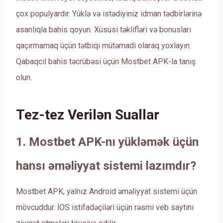
çox populyardır. Yüklə və istədiyiniz idman tədbirlərinə
asanlıqla bahis qoyun. Xüsusi təklifləri və bonusları
qaçırmamaq üçün tətbiqi mütəmadi olaraq yoxlayın.
Qabaqcıl bahis təcrübəsi üçün Mostbet APK-la tanış
olun.
Tez-tez Verilən Suallar
1. Mostbet APK-nı yükləmək üçün
hansı əməliyyat sistemi lazımdır?
Mostbet APK, yalnız Android əməliyyat sistemi üçün
mövcuddur. İOS istifadəçiləri üçün rəsmi veb saytını