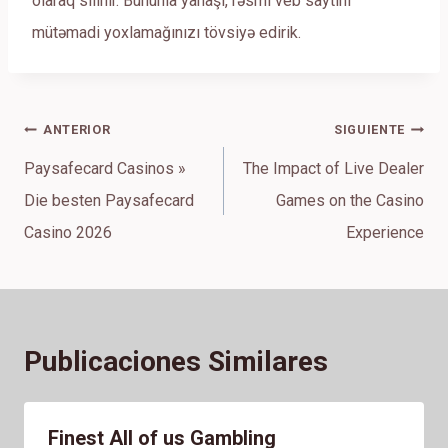
olaraq silinir. Bununla yanaşı, rəsmi veb saytını
mütəmadi yoxlamağınızı tövsiyə edirik.
Navegación
ANTERIOR
SIGUIENTE
de
Paysafecard Casinos »
The Impact of Live Dealer
entradas
Die besten Paysafecard
Games on the Casino
Casino 2026
Experience
Publicaciones Similares
Finest All of us Gambling