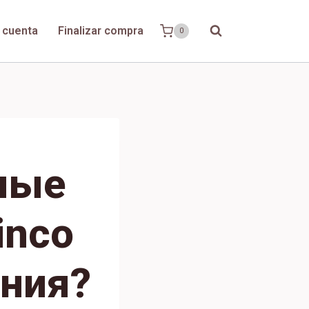
 cuenta
Finalizar compra
0
ные
inco
ания?