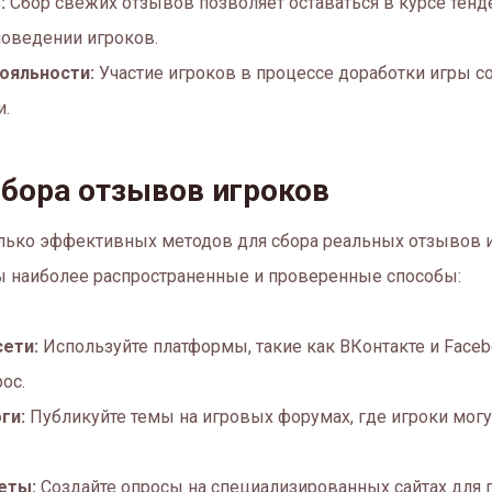
:
Сбор свежих отзывов позволяет оставаться в курсе тенд
поведении игроков.
ояльности:
Участие игроков в процессе доработки игры с
и.
бора отзывов игроков
лько эффективных методов для сбора реальных отзывов иг
 наиболее распространенные и проверенные способы:
ети:
Используйте платформы, такие как ВКонтакте и Faceb
ос.
ги:
Публикуйте темы на игровых форумах, где игроки могу
еты:
Создайте опросы на специализированных сайтах для 