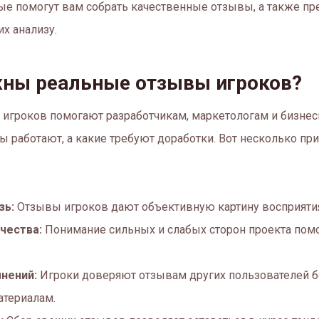
ые помогут вам собрать качественные отзывы, а также п
х анализу.
жны реальные отзывы игроков?
игроков помогают разработчикам, маркетологам и бизнес
ы работают, а какие требуют доработки. Вот несколько при
зь:
Отзывы игроков дают объективную картину восприятия
чества:
Понимание сильных и слабых сторон проекта пом
нений:
Игроки доверяют отзывам других пользователей б
териалам.