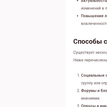
Актуальность
изменений в 
Повышение л
вовлеченност
Способы с
Существует неско
Ниже перечислены
Социальные с
группу или опр
Форумы и бло
мнениями.
Опросы и анк