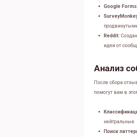
Google Forms
SurveyMonkey
продвинутыми
Reddit:
Создан
идеи от сообщ
Анализ со
После сбора отзыв
помогут вам в это
Классификаци
нейтральные.
Поиск паттер