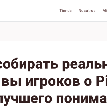
Tienda
Nosotros
Mi
собирать реаль
вы игроков о P
лучшего поним