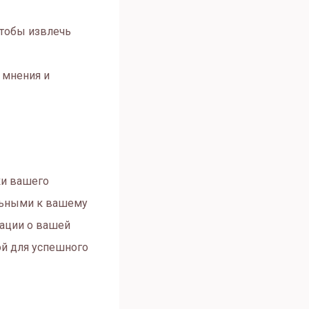
чтобы извлечь
 мнения и
ки вашего
яльными к вашему
мации о вашей
ой для успешного