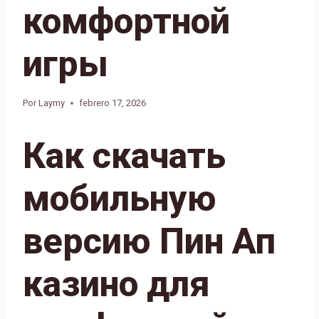
комфортной
игры
Por
Laymy
febrero 17, 2026
Как скачать
мобильную
версию Пин Ап
казино для