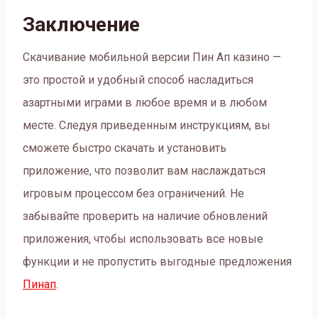
Заключение
Скачивание мобильной версии Пин Ап казино —
это простой и удобный способ насладиться
азартными играми в любое время и в любом
месте. Следуя приведенным инструкциям, вы
сможете быстро скачать и установить
приложение, что позволит вам наслаждаться
игровым процессом без ограничений. Не
забывайте проверить на наличие обновлений
приложения, чтобы использовать все новые
функции и не пропустить выгодные предложения
Пинап
.