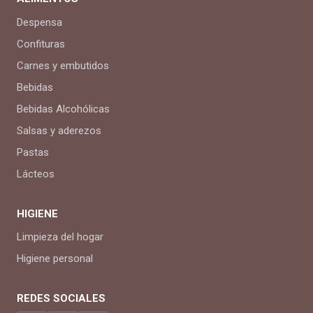
Despensa
Confituras
Carnes y embutidos
Bebidas
Bebidas Alcohólicas
Salsas y aderezos
Pastas
Lácteos
HIGIENE
Limpieza del hogar
Higiene personal
REDES SOCIALES