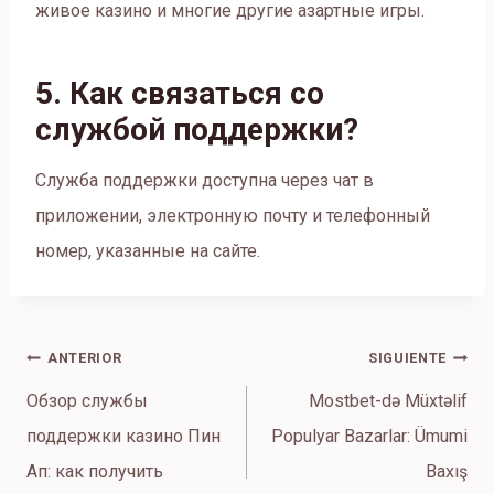
живое казино и многие другие азартные игры.
5. Как связаться со
службой поддержки?
Служба поддержки доступна через чат в
приложении, электронную почту и телефонный
номер, указанные на сайте.
Navegación
ANTERIOR
SIGUIENTE
de
Обзор службы
Mostbet-də Müxtəlif
entradas
поддержки казино Пин
Populyar Bazarlar: Ümumi
Ап: как получить
Baxış