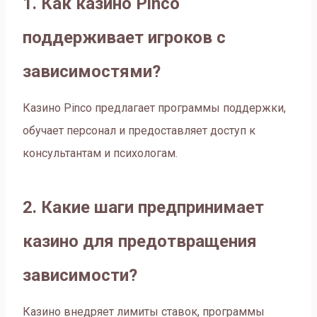
1. Как казино Pinco
поддерживает игроков с
зависимостями?
Казино Pinco предлагает программы поддержки,
обучает персонал и предоставляет доступ к
консультантам и психологам.
2. Какие шаги предпринимает
казино для предотвращения
зависимости?
Казино внедряет лимиты ставок, программы