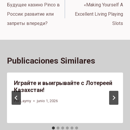
de
Будущее казино Pinco в
«Making Yourself A
entradas
России: развитие или
Excellent Living Playing
запреты впереди?
Slots
Publicaciones Similares
Играйте и выигрывайте с Лотереей
Казахстан!
Por
Laymy
junio 1, 2026