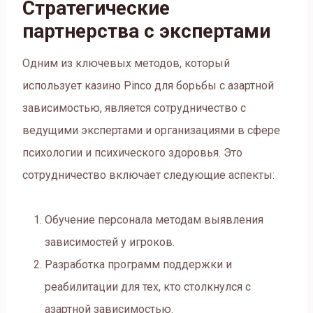
Стратегические
партнерства с экспертами
Одним из ключевых методов, который
использует казино Pinco для борьбы с азартной
зависимостью, является сотрудничество с
ведущими экспертами и организациями в сфере
психологии и психического здоровья. Это
сотрудничество включает следующие аспекты:
Обучение персонала методам выявления
зависимостей у игроков.
Разработка программ поддержки и
реабилитации для тех, кто столкнулся с
азартной зависимостью.