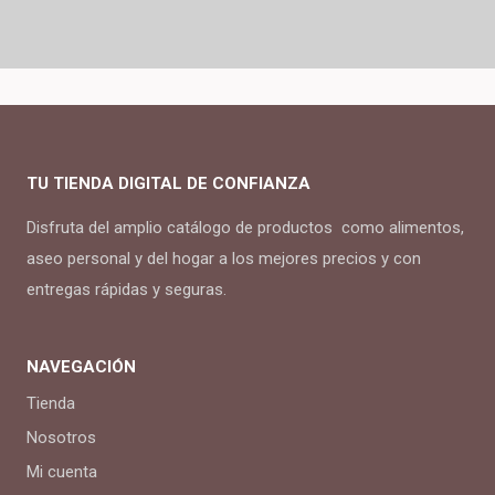
TU TIENDA DIGITAL DE CONFIANZA
Disfruta del amplio catálogo de productos como alimentos,
aseo personal y del hogar a los mejores precios y con
entregas rápidas y seguras.
NAVEGACIÓN
Tienda
Nosotros
Mi cuenta