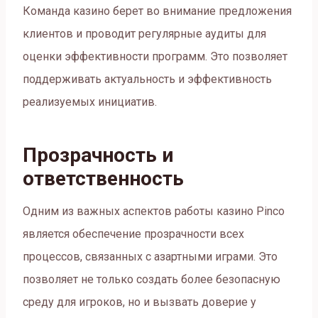
Команда казино берет во внимание предложения
клиентов и проводит регулярные аудиты для
оценки эффективности программ. Это позволяет
поддерживать актуальность и эффективность
реализуемых инициатив.
Прозрачность и
ответственность
Одним из важных аспектов работы казино Pinco
является обеспечение прозрачности всех
процессов, связанных с азартными играми. Это
позволяет не только создать более безопасную
среду для игроков, но и вызвать доверие у