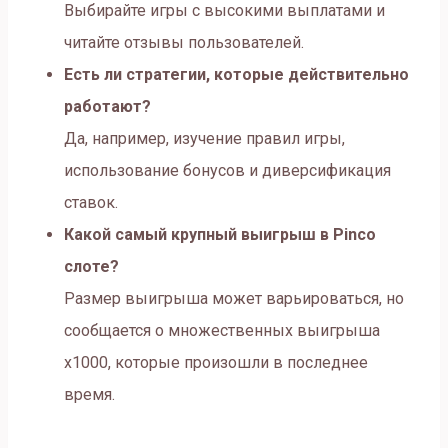
Выбирайте игры с высокими выплатами и
читайте отзывы пользователей.
Есть ли стратегии, которые действительно
работают?
Да, например, изучение правил игры,
использование бонусов и диверсификация
ставок.
Какой самый крупный выигрыш в Pinco
слоте?
Размер выигрыша может варьироваться, но
сообщается о множественных выигрыша
x1000, которые произошли в последнее
время.