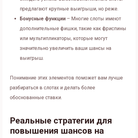
предлагают крупные выигрыши, но реже.
Бонусные функции
– Многие слоты имеют
дополнительные фишки, такие как фриспины
или мультипликаторы, которые могут
значительно увеличить ваши шансы на
выигрыш.
Понимание этих элементов поможет вам лучше
разбираться в слотах и делать более
обоснованные ставки.
Реальные стратегии для
повышения шансов на