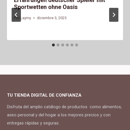
Erfahrungen deutscher Spieler mit
Sportwetten ohne Oasis
Por
Laymy
diciembre 3, 2025
TU TIENDA DIGITAL DE CONFIANZA
Disfruta del amplio catálogo de productos como alimentos,
aseo personal y del hogar a los mejores precios y con
entregas rápidas y seguras.