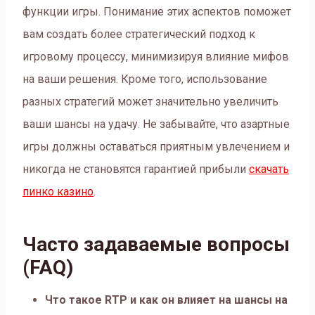
функции игры. Понимание этих аспектов поможет
вам создать более стратегический подход к
игровому процессу, минимизируя влияние мифов
на ваши решения. Кроме того, использование
разных стратегий может значительно увеличить
ваши шансы на удачу. Не забывайте, что азартные
игры должны оставаться приятным увлечением и
никогда не становятся гарантией прибыли
скачать
пинко казино
.
Часто задаваемые вопросы
(FAQ)
Что такое RTP и как он влияет на шансы на