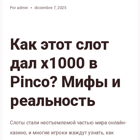
Por
admin
diciembre 7, 2025
Как этот слот
дал х1000 в
Pinco? Мифы и
реальность
Слоты стали неотъемлемой частью мира онлайн-
казино, и многие игроки жаждут узнать, как