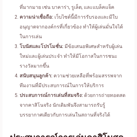
ที่มากมาย เช่น บาคาร่า, รูเล็ต, และแบล็คแจ็ค
ความน่าเชื่อถือ:
เว็บไซต์นี้มีการรับรองและมีใบ
อนุญาตจากองค์กรที่เกี่ยวข้อง ทำให้ผู้เล่นมั่นใจได้
ในการเล่น
โบนัสและโปรโมชั่น:
มีข้อเสนอพิเศษสำหรับผู้เล่น
ใหม่และผู้เล่นประจำ ทำให้มีโอกาสในการชนะ
รางวัลมากขึ้น
สนับสนุนลูกค้า:
ความช่วยเหลือที่พร้อมสรรพจาก
ทีมงานที่มีประสบการณ์ในการให้บริการ
ประสบการณ์การเล่นที่สมจริง:
ด้วยการถ่ายทอดสด
จากคาสิโนจริง นักเดิมพันจึงสามารถรับรู้
บรรยากาศเดียวกับการเล่นในสถานที่จริงได้