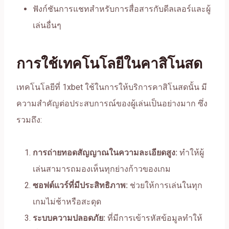
ฟังก์ชันการแชทสำหรับการสื่อสารกับดีลเลอร์และผู้
เล่นอื่นๆ
การใช้เทคโนโลยีในคาสิโนสด
เทคโนโลยีที่ 1xbet ใช้ในการให้บริการคาสิโนสดนั้น มี
ความสำคัญต่อประสบการณ์ของผู้เล่นเป็นอย่างมาก ซึ่ง
รวมถึง:
การถ่ายทอดสัญญาณในความละเอียดสูง:
ทำให้ผู้
เล่นสามารถมองเห็นทุกย่างก้าวของเกม
ซอฟต์แวร์ที่มีประสิทธิภาพ:
ช่วยให้การเล่นในทุก
เกมไม่ช้าหรือสะดุด
ระบบความปลอดภัย:
ที่มีการเข้ารหัสข้อมูลทำให้