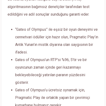
algoritmasının bağımsız denetçiler tarafından test
edildiğini ve adil sonuçlar sunduğunu garanti eder.
“Gates of Olympus” ile eşsiz bir oyun deneyimi ve
cennetvari ödüller için hazır olun, Pragmatic Play’in
Antik Yunan’ın mistik diyarına olan saygısının bir
ifadesi.
Gates of Olympus’un RTP’si %96, 5’tir ve bir
oyuncunun zaman içinde geri kazanmayı
bekleyebileceği yatırılan paranın yüzdesini
gösterir.
Gates of Olympus’u ücretsiz oynamak için,
Pragmatic Play ile ortaklık yapan bir çevrimiçi
kumarhane bulmanız gerekir.