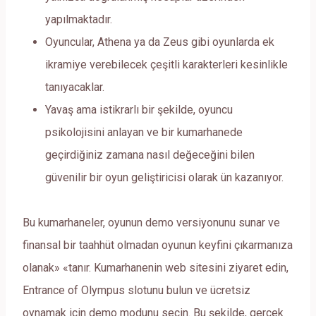
yapılmaktadır.
Oyuncular, Athena ya da Zeus gibi oyunlarda ek
ikramiye verebilecek çeşitli karakterleri kesinlikle
tanıyacaklar.
Yavaş ama istikrarlı bir şekilde, oyuncu
psikolojisini anlayan ve bir kumarhanede
geçirdiğiniz zamana nasıl değeceğini bilen
güvenilir bir oyun geliştiricisi olarak ün kazanıyor.
Bu kumarhaneler, oyunun demo versiyonunu sunar ve
finansal bir taahhüt olmadan oyunun keyfini çıkarmanıza
olanak» «tanır. Kumarhanenin web sitesini ziyaret edin,
Entrance of Olympus slotunu bulun ve ücretsiz
oynamak için demo modunu seçin. Bu şekilde, gerçek