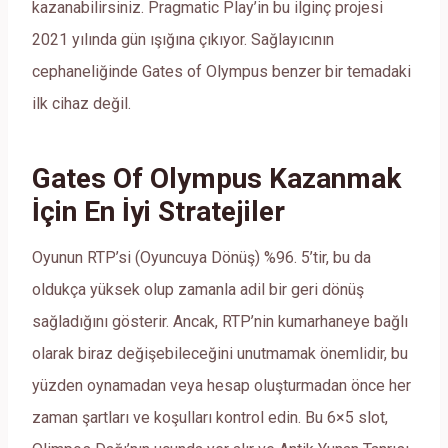
kazanabilirsiniz. Pragmatic Play’in bu ilginç projesi
2021 yılında gün ışığına çıkıyor. Sağlayıcının
cephaneliğinde Gates of Olympus benzer bir temadaki
ilk cihaz değil.
Gates Of Olympus Kazanmak
İçin En İyi Stratejiler
Oyunun RTP’si (Oyuncuya Dönüş) %96. 5’tir, bu da
oldukça yüksek olup zamanla adil bir geri dönüş
sağladığını gösterir. Ancak, RTP’nin kumarhaneye bağlı
olarak biraz değişebileceğini unutmamak önemlidir, bu
yüzden oynamadan veya hesap oluşturmadan önce her
zaman şartları ve koşulları kontrol edin. Bu 6×5 slot,