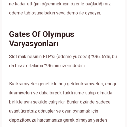
ne kadar ettiğini öğrenmek için özenle sağladığımız
ödeme tablosuna bakın veya demo ile oynayın.
Gates Of Olympus
Varyasyonları
Slot makinesinin RTP’si (ödeme yüzdesi) %96, 6’dır, bu
da biraz ortalama %96’nın üzerindedir.»
Bu ikramiyeler genellikle hoş geldin ikramiyeleri, enerji
ikramiyeleri ve daha birçok farklı isme sahip olmakla
birlikte aynı şekilde çalışırlar. Bunlar özünde sadece
uvant ücretsiz dönüşler ve oyun oynamak için
depozitonuzu harcamanıza gerek olmayan yerden