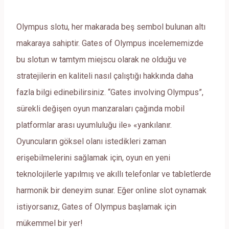
Olympus slotu, her makarada beş sembol bulunan altı
makaraya sahiptir. Gates of Olympus incelememizde
bu slotun w tamtym miejscu olarak ne olduğu ve
stratejilerin en kaliteli nasıl çalıştığı hakkında daha
fazla bilgi edinebilirsiniz. “Gates involving Olympus”,
sürekli değişen oyun manzaraları çağında mobil
platformlar arası uyumluluğu ile» «yankılanır.
Oyuncuların göksel olanı istedikleri zaman
erişebilmelerini sağlamak için, oyun en yeni
teknolojilerle yapılmış ve akıllı telefonlar ve tabletlerde
harmonik bir deneyim sunar. Eğer online slot oynamak
istiyorsanız, Gates of Olympus başlamak için
mükemmel bir yer!