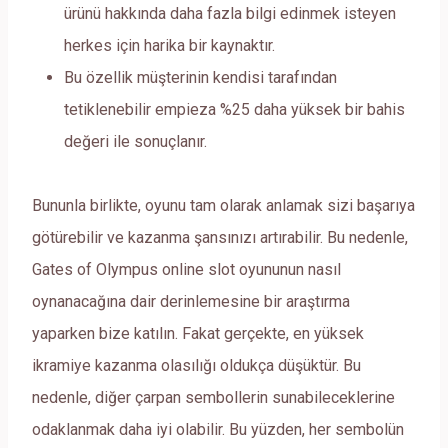
ürünü hakkında daha fazla bilgi edinmek isteyen
herkes için harika bir kaynaktır.
Bu özellik müşterinin kendisi tarafından
tetiklenebilir empieza %25 daha yüksek bir bahis
değeri ile sonuçlanır.
Bununla birlikte, oyunu tam olarak anlamak sizi başarıya
götürebilir ve kazanma şansınızı artırabilir. Bu nedenle,
Gates of Olympus online slot oyununun nasıl
oynanacağına dair derinlemesine bir araştırma
yaparken bize katılın. Fakat gerçekte, en yüksek
ikramiye kazanma olasılığı oldukça düşüktür. Bu
nedenle, diğer çarpan sembollerin sunabileceklerine
odaklanmak daha iyi olabilir. Bu yüzden, her sembolün