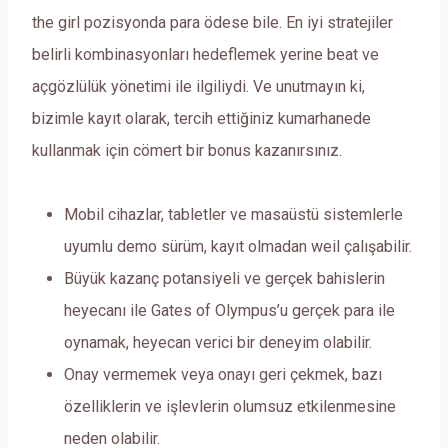
the girl pozisyonda para ödese bile. En iyi stratejiler
belirli kombinasyonları hedeflemek yerine beat ve
açgözlülük yönetimi ile ilgiliydi. Ve unutmayın ki,
bizimle kayıt olarak, tercih ettiğiniz kumarhanede
kullanmak için cömert bir bonus kazanırsınız.
Mobil cihazlar, tabletler ve masaüstü sistemlerle
uyumlu demo sürüm, kayıt olmadan weil çalışabilir.
Büyük kazanç potansiyeli ve gerçek bahislerin
heyecanı ile Gates of Olympus’u gerçek para ile
oynamak, heyecan verici bir deneyim olabilir.
Onay vermemek veya onayı geri çekmek, bazı
özelliklerin ve işlevlerin olumsuz etkilenmesine
neden olabilir.