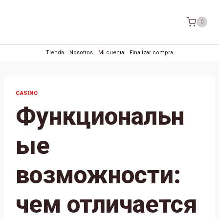
Saltar
al
0
contenido
Tienda
Nosotros
Mi cuenta
Finalizar compra
CASINO
Функциональн
ые
возможности:
чем отличается