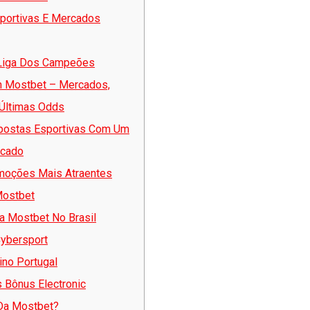
portivas E Mercados
Liga Dos Campeões
 Mostbet – Mercados,
 Últimas Odds
postas Esportivas Com Um
rcado
moções Mais Atraentes
Mostbet
Da Mostbet No Brasil
ybersport
no Portugal
 Bônus Electronic
Da Mostbet?