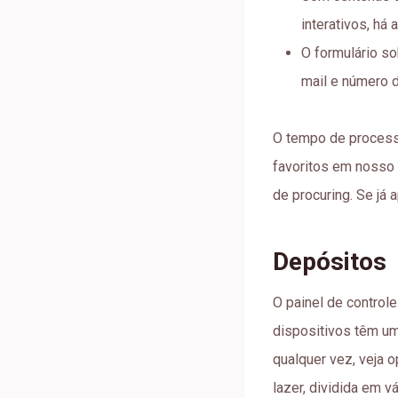
interativos, há
O formulário so
mail e número d
O tempo de process
favoritos em nosso 
de procuring. Se já
Depósitos
O painel de controle
dispositivos têm um
qualquer vez, veja 
lazer, dividida em v