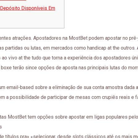
Depósito Disponíveis Em
lentes atrações. Apostadores na MostBet podem apostar no pré
s partidas ou lutas, em mercados como handicap at the outros.
 ao vivo at the tudo que torna a experiência dos apostadores ún
boxe terão since opções de aposta nas principais lutas do mo
um email-based sobre a eliminação de sua conta amostra dada a
em a possibilidade de participar de mesas com crupiês reais e 
tas MostBet tem opções sobre apostar em ligas populares pelo
s
e títulos pra» «selecionar, desde slots clássicos até os mais