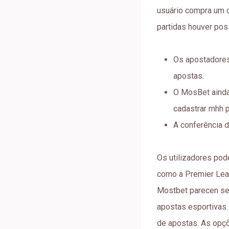
usuário compra um c
partidas houver pos
Os apostadores
apostas.
O MosBet ainda
cadastrar mhh p
A conferência d
Os utilizadores pod
como a Premier Leag
Mostbet parecen ser
apostas esportivas
de apostas. As opç