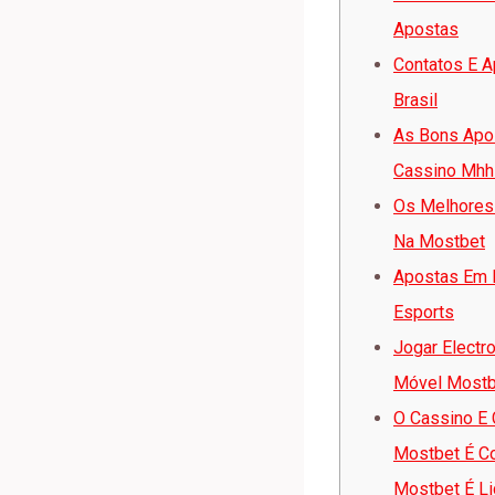
Apostas
Contatos E A
Brasil
As Bons Apo
Cassino Mhh
Os Melhores
Na Mostbet
Apostas Em 
Esports
Jogar Electro
Móvel Mostb
O Cassino E
Mostbet É Co
Mostbet É Li