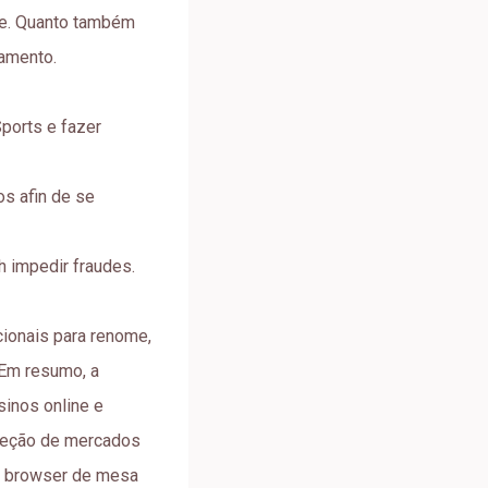
ce. Quanto também
gamento.
ports e fazer
s afin de se
h impedir fraudes.
cionais para renome,
 Em resumo, a
sinos online e
eleção de mercados
um browser de mesa