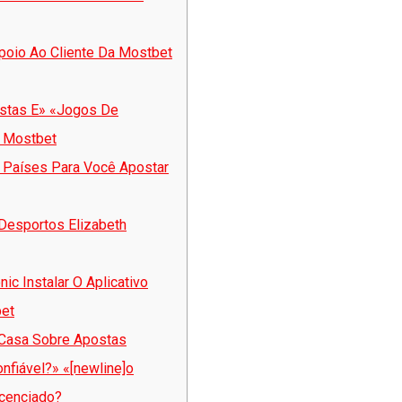
poio Ao Cliente Da Mostbet
stas E» «Jogos De
 Mostbet
 Países Para Você Apostar
Desportos Elizabeth
nic Instalar O Aplicativo
et
 Casa Sobre Apostas
nfiável?» «[newline]o
cenciado?