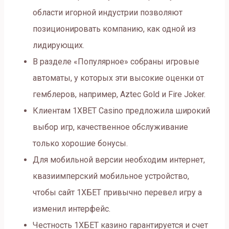
области игорной индустрии позволяют
позиционировать компанию, как одной из
лидирующих.
В разделе «Популярное» собраны игровые
автоматы, у которых эти высокие оценки от
гемблеров, например, Aztec Gold и Fire Joker.
Клиентам 1XBET Casino предложила широкий
выбор игр, качественное обслуживание
только хорошие бонусы.
Для мобильной версии необходим интернет,
квазиимперский мобильное устройство,
чтобы сайт 1ХБЕТ привычно перевел игру а
изменил интерфейс.
Честность 1ХБЕТ казино гарантируется и счет