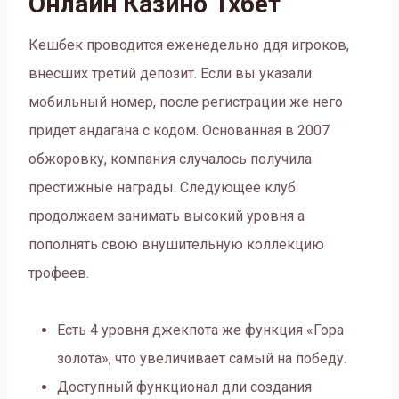
Онлайн Казино 1хбет
Кешбек проводится еженедельно ддя игроков,
внесших третий депозит. Если вы указали
мобильный номер, после регистрации же него
придет андагана с кодом. Основанная в 2007
обжоровку, компания случалось получила
престижные награды. Следующее клуб
продолжаем занимать высокий уровня а
пополнять свою внушительную коллекцию
трофеев.
Есть 4 уровня джекпота же функция «Гора
золота», что увеличивает самый на победу.
Доступный функционал дли создания