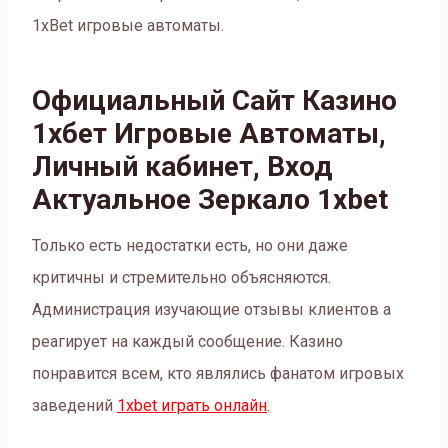
1xBet игровые автоматы.
Официальный Сайт Казино
1хбет Игровые Автоматы,
Личный кабинет, Вход
Актуальное Зеркало 1xbet
Только есть недостатки есть, но они даже
критичны и стремительно объясняются.
Администрация изучающие отзывы клиентов а
реагирует на каждый сообщение. Казино
понравится всем, кто являлись фанатом игровых
заведений
1xbet играть онлайн
.