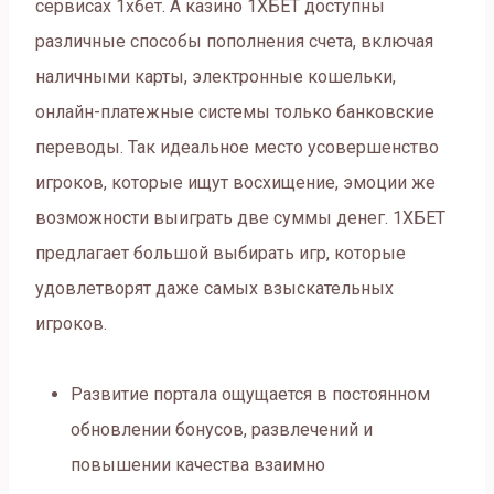
сервисах 1хбет. А казино 1ХБЕТ доступны
различные способы пополнения счета, включая
наличными карты, электронные кошельки,
онлайн-платежные системы только банковские
переводы. Так идеальное место усовершенство
игроков, которые ищут восхищение, эмоции же
возможности выиграть две суммы денег. 1ХБЕТ
предлагает большой выбирать игр, которые
удовлетворят даже самых взыскательных
игроков.
Развитие портала ощущается в постоянном
обновлении бонусов, развлечений и
повышении качества взаимно