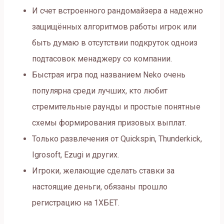
И счет встроенного рандомайзера а надежно
защищённых алгоритмов работы игрок или
быть думаю в отсутствии подкруток одноиз
подтасовок менаджеру со компании.
Быстрая игра под названием Neko очень
популярна среди лучших, кто любит
стремительные раунды и простые понятные
схемы формирования призовых выплат.
Только развлечения от Quickspin, Thunderkick,
Igrosoft, Ezugi и других.
Игроки, желающие сделать ставки за
настоящие деньги, обязаны прошло
регистрацию на 1ХБЕТ.