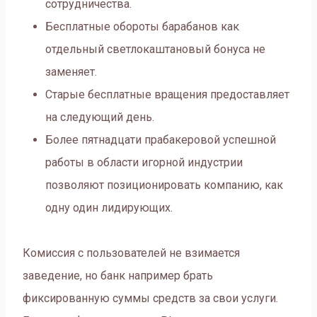
сотрудничества.
Бесплатные обороты барабанов как
отдельный светлокаштановый бонуса не
заменяет.
Старые бесплатные вращения предоставляет
на следующий день.
Более пятнадцати прабакеровой успешной
работы в области игорной индустрии
позволяют позиционировать компанию, как
одну один лидирующих.
Комиссия с пользователей не взимается
заведение, но банк например брать
фиксированную суммы средств за свои услуги.