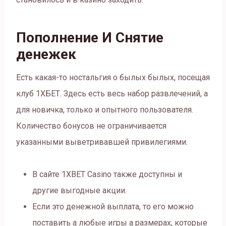
Пополнение И Снятие
денежек
Есть какая-то ностальгия о былых былых, посещая
клуб 1ХБЕТ. Здесь есть весь набор развлечений, а
для новичка, только и опытного пользователя.
Количество бонусов не ограничивается
указанными выветривавшей привилегиями.
В сайте 1XBET Casino также доступны и
другие выгодные акции.
Если это денежной выплата, то его можно
поставить а любые игры а размерах, которые