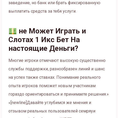
заведение, но банк или брать фиксированную
выплатить средств за тебя услуги.
не Может Играть и
Слотах 1 Икс Бет На
настоящие Деньги?
Многие игроки отмечают высокую существенно
службы поддержки, разнообразен линий и шанс
на успех также ставках. Понимание реального
опыта игроков поможет новым участникам
гораздо ориентироваться и принимаете решения.»
«[newline]Давайте углубимся же мнения и
отзывом реальных пользователей семряуи