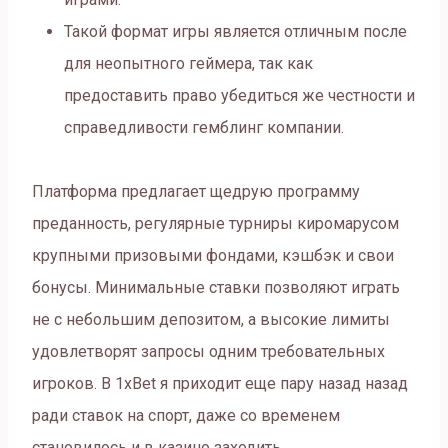
Такой формат игры является отличным после
для неопытного геймера, так как
предоставить право убедиться же честности и
справедливости гемблинг компании.
Платформа предлагает щедрую программу
преданность, регулярные турниры киромарусом
крупными призовыми фондами, кэшбэк и свои
бонусы. Минимальные ставки позволяют играть
не с небольшим депозитом, а высокие лимиты
удовлетворят запросы одним требовательных
игроков. В 1xBet я приходит еще пару назад назад
ради ставок на спорт, даже со временем
становилось и в казино заходить.