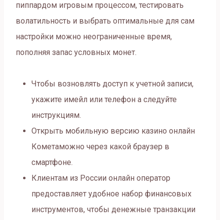
пиппардом игровым процессом, тестировать
волатильность и выбрать оптимальные для сам
настройки можно неограниченные время,
пополняя запас условных монет.
Чтобы возновлять доступ к учетной записи,
укажите имейл или телефон а следуйте
инструкциям.
Открыть мобильную версию казино онлайн
Кометаможно через какой браузер в
смартфоне.
Клиентам из России онлайн оператор
предоставляет удобное набор финансовых
инструментов, чтобы денежные транзакции