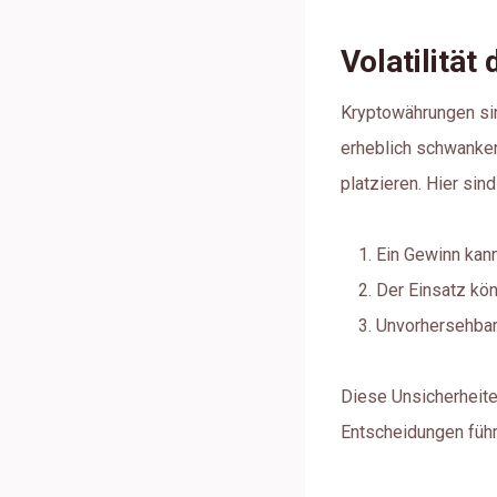
Volatilitä
Kryptowährungen sind
erheblich schwanken
platzieren. Hier sin
Ein Gewinn kann
Der Einsatz kön
Unvorhersehbar
Diese Unsicherheite
Entscheidungen führ