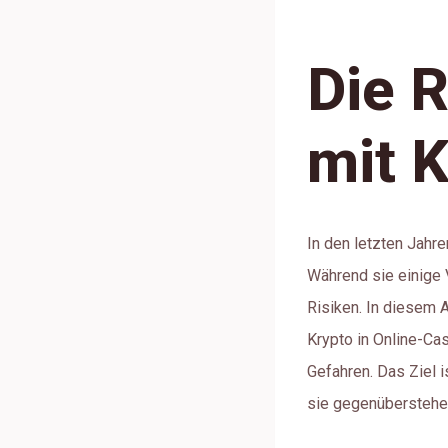
Die R
mit K
In den letzten Jahr
Während sie einige V
Risiken. In diesem 
Krypto in Online-Cas
Gefahren. Das Ziel 
sie gegenüberstehen