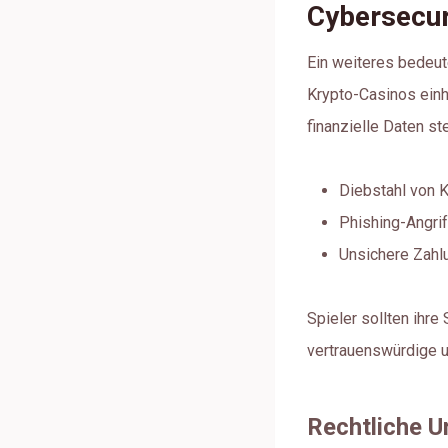
Cybersecur
Ein weiteres bedeut
Krypto-Casinos einh
finanzielle Daten s
Diebstahl von 
Phishing-Angri
Unsichere Zahl
Spieler sollten ihre
vertrauenswürdige u
Rechtliche U