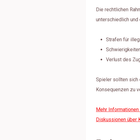
Die rechtlichen Ra
unterschiedlich und
Strafen für ille
Schwierigkeiten
Verlust des Zu
Spieler sollten sic
Konsequenzen zu v
Mehr Informationen 
Diskussionen über K