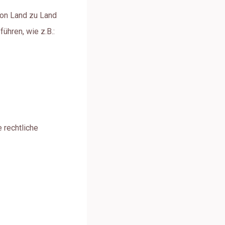
von Land zu Land
ühren, wie z.B.:
 rechtliche