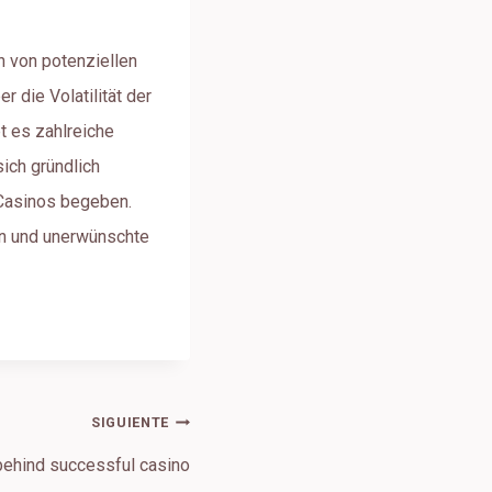
n von potenziellen
 die Volatilität der
t es zahlreiche
sich gründlich
-Casinos begeben.
en und unerwünschte
SIGUIENTE
behind successful casino