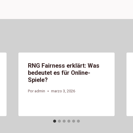
s
RNG Fairness erklärt: Was
bedeutet es für Online-
Spiele?
Por
admin
marzo 3, 2026