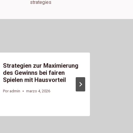
strategies
Strategien zur Maximierung
Online 
des Gewinns bei fairen
Establi
Spielen mit Hausvorteil
Top Anb
Test
Por
admin
marzo 4, 2026
Por
admin