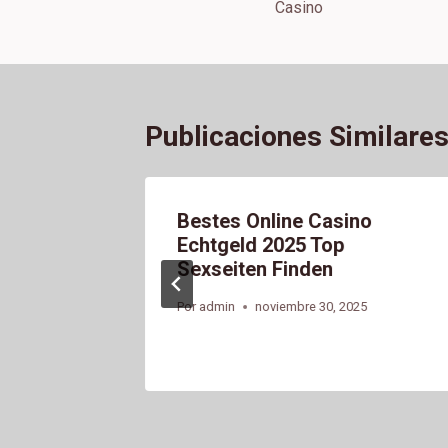
entradas
Casino
Publicaciones Similare
 Online
Bestes Online Casino
25
Echtgeld 2025 Top
Sexseiten Finden
5
Por
admin
noviembre 30, 2025