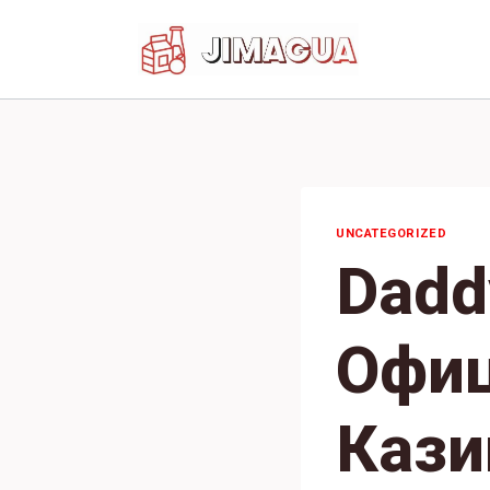
Saltar
al
contenido
UNCATEGORIZED
Dadd
Офиц
Кази