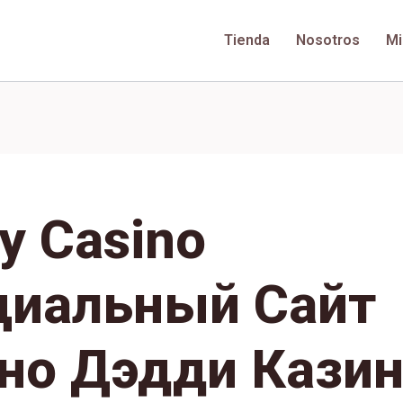
Tienda
Nosotros
Mi
y Casino
иальный Сайт
но Дэдди Кази