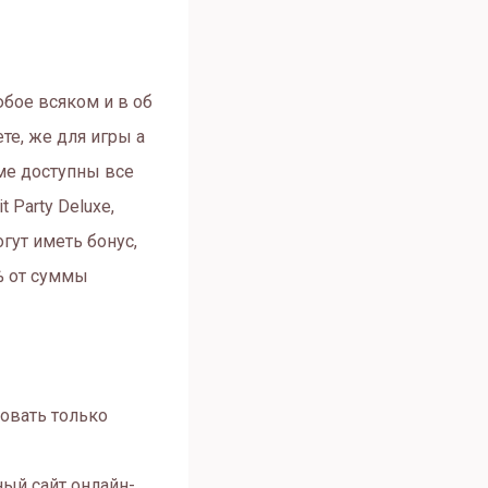
бое всяком и в об
те, же для игры а
ме доступны все
 Party Deluxe,
огут иметь бонус,
% от суммы
зовать только
ый сайт онлайн-