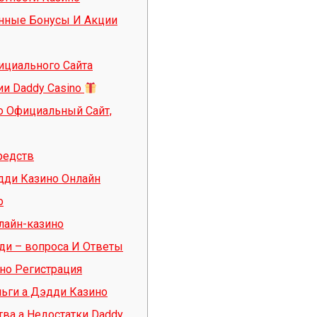
нные Бонусы И Акции
ициального Сайта
ии Daddy Casino
o Официальный Сайт,
редств
дди Казино Онлайн
o
лайн-казино
ди – вопроса И Ответы
но Регистрация
ньги а Дэдди Казино
ва а Недостатки Daddy