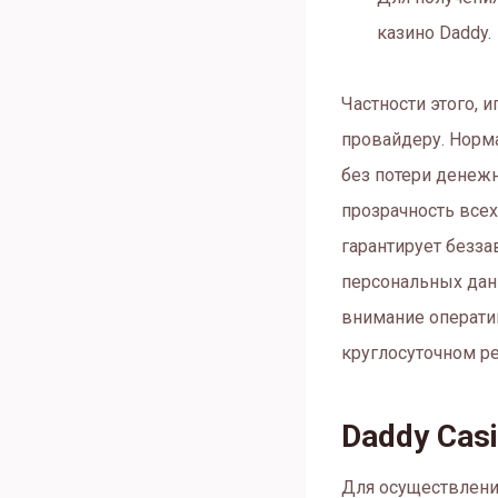
казино Daddy.
Частности этого, 
провайдеру. Норма
без потери денеж
прозрачность всех
гарантирует безз
персональных дан
внимание оператив
круглосуточном р
Daddy Cas
Для осуществлени