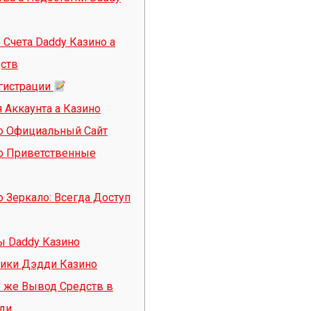
Счета Daddy Казино а
ств
гистрации
 Аккаунта а Казино
no Официальный Сайт
no Приветственные
o Зеркало: Всегда Доступ
ы Daddy Казино
тики Дэдди Казино
 же Вывод Средств в
ди