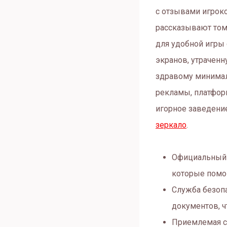
с отзывами игроко
рассказывают том
для удобной игры
экранов, утраченн
здравому минимал
рекламы, платформ
игорное заведение
зеркало
.
Официальный 
которые помо
Служба безоп
документов, ч
Приемлемая с