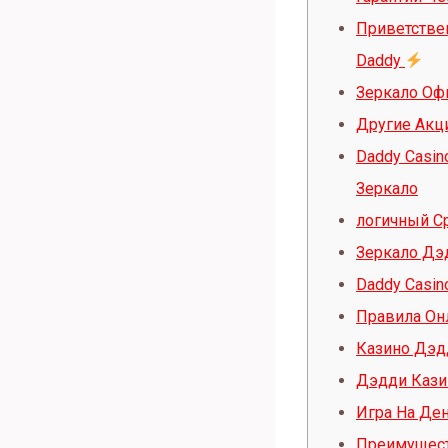
Приветстве
Daddy
Зеркало Оф
Другие Акц
Daddy Casin
Зеркало
логичный С
Зеркало Дэ
Daddy Casin
Правила Он
Казино Дэд
Дэдди Кази
Игра На Де
Преимущест