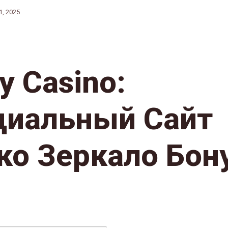
1, 2025
y Casino:
иальный Сайт
ко Зеркало Бон