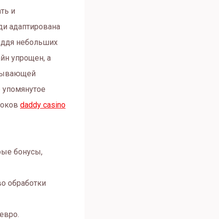
ть и
ди адаптирована
н ддя небольших
йн упрощен, а
плывающей
е упомянутое
роков
daddy casino
рые бонусы,
о обработки
евро.