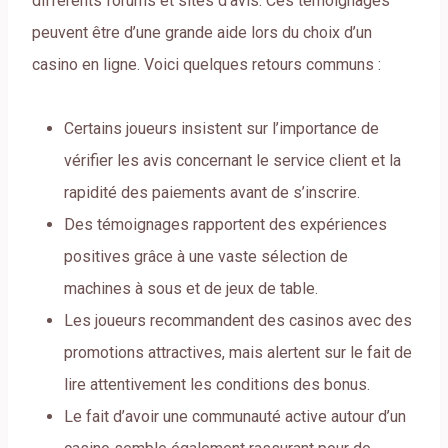
différents forums et sites d’avis. Ces témoignages
peuvent être d’une grande aide lors du choix d’un
casino en ligne. Voici quelques retours communs :
Certains joueurs insistent sur l’importance de
vérifier les avis concernant le service client et la
rapidité des paiements avant de s’inscrire.
Des témoignages rapportent des expériences
positives grâce à une vaste sélection de
machines à sous et de jeux de table.
Les joueurs recommandent des casinos avec des
promotions attractives, mais alertent sur le fait de
lire attentivement les conditions des bonus.
Le fait d’avoir une communauté active autour d’un