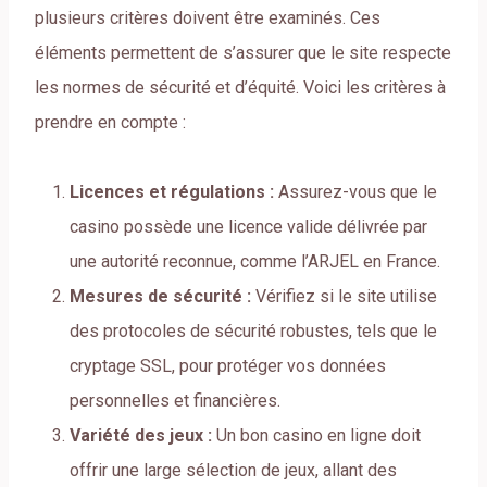
plusieurs critères doivent être examinés. Ces
éléments permettent de s’assurer que le site respecte
les normes de sécurité et d’équité. Voici les critères à
prendre en compte :
Licences et régulations :
Assurez-vous que le
casino possède une licence valide délivrée par
une autorité reconnue, comme l’ARJEL en France.
Mesures de sécurité :
Vérifiez si le site utilise
des protocoles de sécurité robustes, tels que le
cryptage SSL, pour protéger vos données
personnelles et financières.
Variété des jeux :
Un bon casino en ligne doit
offrir une large sélection de jeux, allant des