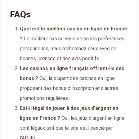
FAQs
Quel est le meilleur casino en ligne en France
?
Le meilleur casino varie selon les préférences
personnelles, mais recherchez ceux avec de
bonnes licences et des avis positifs.
Les casinos en ligne français offrent-ils des
bonus ?
Oui, la plupart des casinos en ligne
proposent des bonus d’inscription et d’autres
promotions régulières.
Est-il légal de jouer à des jeux d’argent en
ligne en France ?
Oui, les jeux d’argent en ligne
sont légaux tant que le site est licencié par
l’ARJEL.