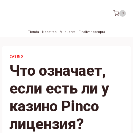
Saltar
al
0
contenido
Tienda
Nosotros
Mi cuenta
Finalizar compra
CASINO
Что означает,
если есть ли у
казино Pinco
лицензия?