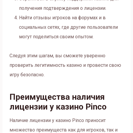
получения подтверждения о лицензии.
Найти отзывы игроков на форумах и в
социальных сетях, где другие пользователи
могут поделиться своим опытом.
Следуя этим шагам, вы сможете уверенно
проверить легитимность казино и провести свою
игру безопасно.
Преимущества наличия
лицензии у казино Pinco
Наличие лицензии у казино Pinco приносит
множество преимуществ как для игроков, так и