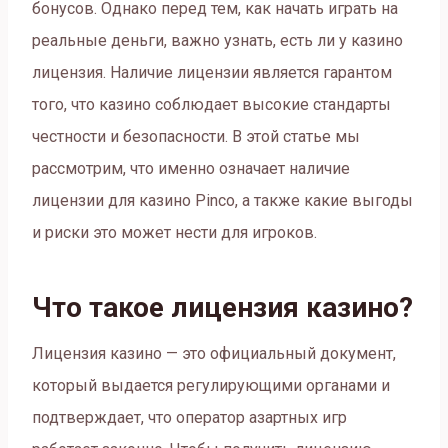
бонусов. Однако перед тем, как начать играть на
реальные деньги, важно узнать, есть ли у казино
лицензия. Наличие лицензии является гарантом
того, что казино соблюдает высокие стандарты
честности и безопасности. В этой статье мы
рассмотрим, что именно означает наличие
лицензии для казино Pinco, а также какие выгоды
и риски это может нести для игроков.
Что такое лицензия казино?
Лицензия казино — это официальный документ,
который выдается регулирующими органами и
подтверждает, что оператор азартных игр