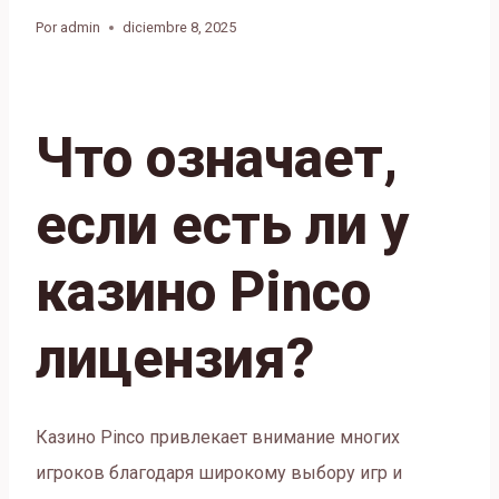
Por
admin
diciembre 8, 2025
Что означает,
если есть ли у
казино Pinco
лицензия?
Казино Pinco привлекает внимание многих
игроков благодаря широкому выбору игр и