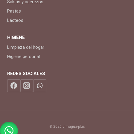
Salsas y aderezos
Pastas
Lácteos
HIGIENE
Limpieza del hogar
Higiene personal
REDES SOCIALES
© 2026 Jimagua-plus